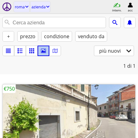
roma
azienda
interv.
acc
+
prezzo
condizione
venduto da
più nuovi
1
di 1
€750