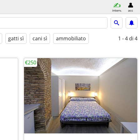
interv.
acc
gatti sì
cani sì
ammobiliato
1 - 4
di 4
€250