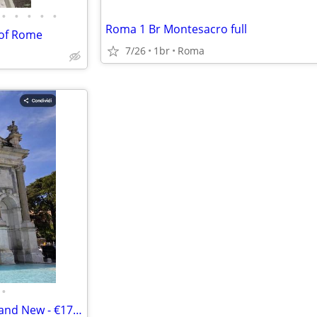
•
•
•
•
•
Roma 1 Br Montesacro full
 of Rome
7/26
1br
Roma
•
For Rent: 70sqm Apartment Brand New - €1750/month