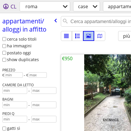
CL
roma
case
appartamen
appartamenti/​
alloggi in affitto
più
cerca solo titoli
ha immagini
postato oggi
€950
show duplicates
PREZZO
€
– €
CAMERE DA LETTO
-
BAGNI
-
PIEDI Q
-
gatti sì