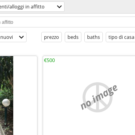
ti/alloggi in affitto
 nuovi
prezzo
beds
baths
tipo di casa
€500
no image