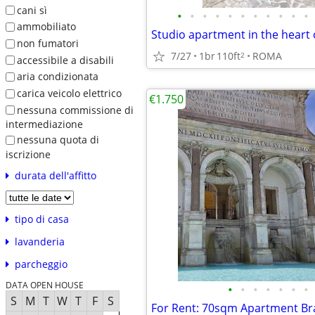
cani sì
•
•
•
•
•
•
•
•
•
•
•
ammobiliato
Studio apartment in the heart
non fumatori
7/27
1br
110ft
ROMA
2
accessibile a disabili
aria condizionata
carica veicolo elettrico
€1.750
nessuna commissione di
intermediazione
nessuna quota di
iscrizione
durata dell'affitto
tipo di casa
lavanderia
parcheggio
DATA OPEN HOUSE
•
•
•
•
•
•
•
S
M
T
W
T
F
S