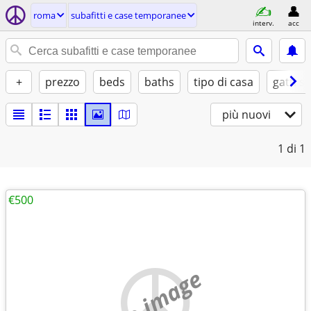
roma
subafitti e case temporanee
interv.
acc
+
prezzo
beds
baths
tipo di casa
gatti sì
più nuovi
1
di 1
€500
no image