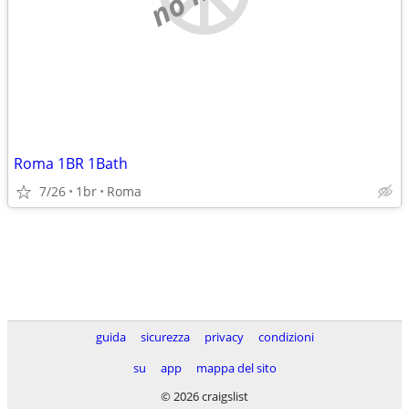
Roma 1BR 1Bath
7/26
1br
Roma
guida
sicurezza
privacy
condizioni
su
app
mappa del sito
© 2026 craigslist