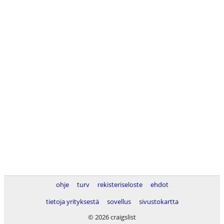
ohje
turv
rekisteriseloste
ehdot
tietoja yrityksestä
sovellus
sivustokartta
© 2026 craigslist