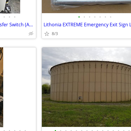
•
•
•
•
•
•
•
•
•
•
ASCO 400 Amp Automatic Transfer Switch (ATS) Bypass-Isolation, 480V
8/3
•
•
•
•
•
•
•
•
•
•
•
•
•
•
•
•
•
•
•
•