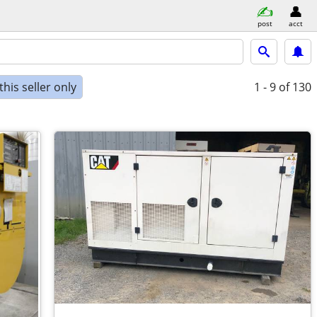
post
acct
his seller only
1 - 9
of 130