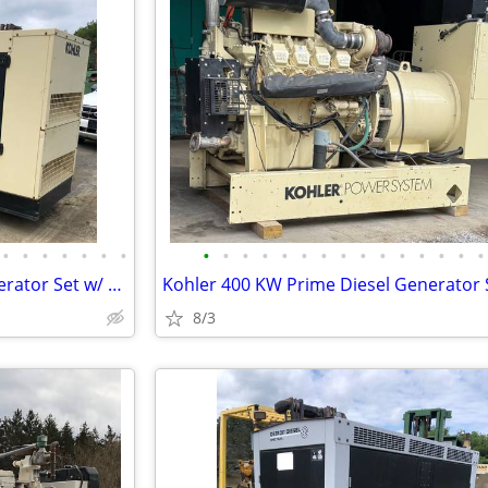
•
•
•
•
•
•
•
•
•
•
•
•
•
•
•
•
•
•
•
•
•
•
Kohler 80 KW Natural Gas Generator Set w/ 402 Hours
8/3