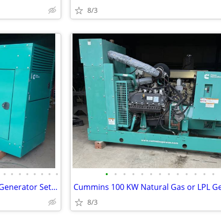
8/3
•
•
•
•
•
•
•
•
•
•
•
•
•
•
•
•
•
•
•
•
•
Cummins 125 KW Natural Gas Generator Set w/100 Hours
8/3