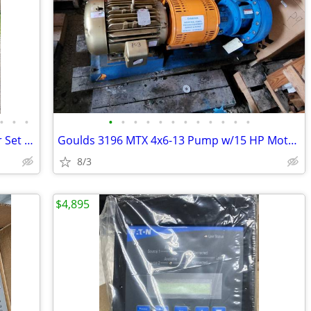
•
•
•
•
•
•
•
•
•
•
•
•
•
•
•
Spectrum 40 KW Natural Gas Generator Set w/538 Hours
Goulds 3196 MTX 4x6-13 Pump w/15 HP Motor - NEW
8/3
$4,895