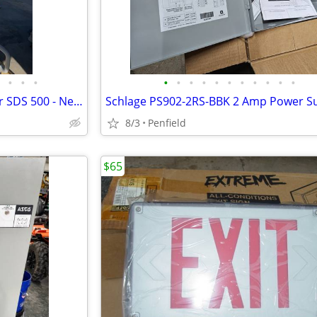
•
•
•
•
•
•
•
•
•
•
•
•
•
•
Millipore Milli-Q Pure Lab Water SDS 500 - New Surplus
8/3
Penfield
$65