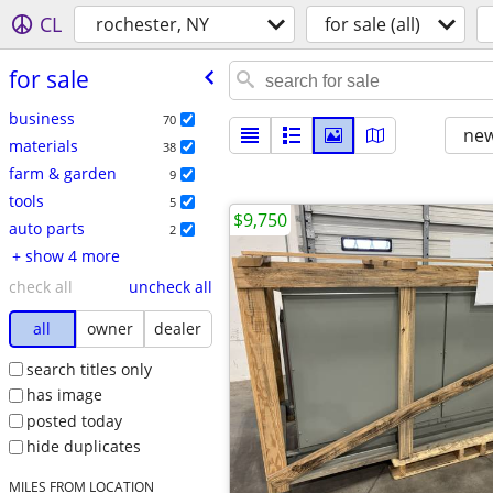
CL
rochester, NY
for sale (all)
for sale
business
70
new
materials
38
farm & garden
9
tools
5
$9,750
auto parts
2
+ show 4 more
check all
uncheck all
all
owner
dealer
search titles only
has image
posted today
hide duplicates
MILES FROM LOCATION