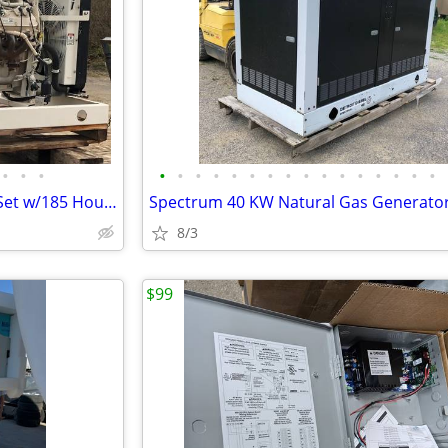
•
•
•
•
•
•
•
•
•
•
•
•
•
•
•
•
•
•
•
Blue Star 80 KW LP Generator Set w/185 Hours
8/3
$99