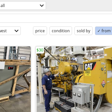
all
est
price
condition
sold by
✓ from t
$30