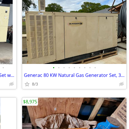
•
•
•
•
•
•
•
•
•
•
Kohler 400 KW Prime Diesel Generator Set w/648 Hours
Generac 80 KW Natural Gas Generator Set, 356 Hours w/SA Enclosure
8/3
$8,975