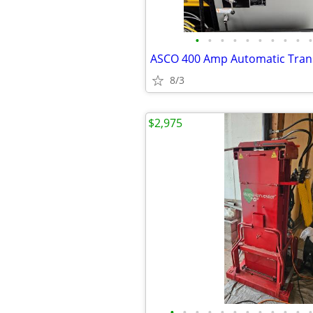
•
•
•
•
•
•
•
•
•
•
8/3
$2,975
•
•
•
•
•
•
•
•
•
•
•
•