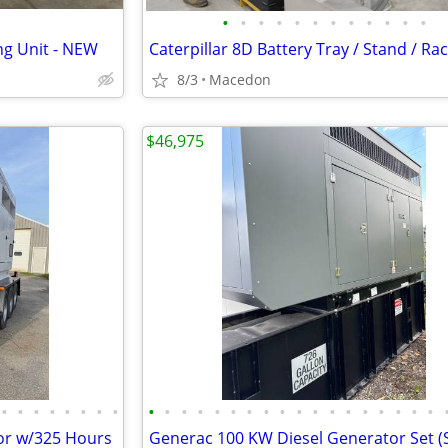
•
•
•
•
•
•
•
•
•
•
•
•
g Unit - NEW
Caterpillar 8D Battery Tray / Stand / Ra
8/3
Macedon
$46,975
•
•
•
•
•
•
•
•
•
•
•
•
•
•
•
•
•
•
•
•
•
•
•
•
•
•
or w/325 Hours