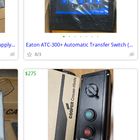
•
•
•
•
•
•
•
Schlage PS902-2RS-BBK 2 Amp Power Supply 2 Relays 2 Batteries & Backup
Eaton ATC-300+ Automatic Transfer Switch (ATS) Controller, 4.3 - NEW
8/3
$275