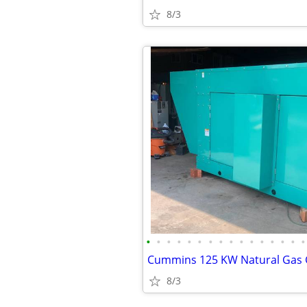
8/3
•
•
•
•
•
•
•
•
•
•
•
•
•
•
•
•
8/3