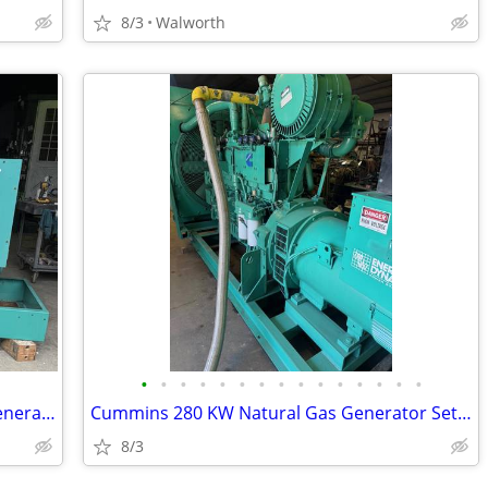
8/3
Walworth
•
•
•
•
•
•
•
•
•
•
•
•
•
•
•
Cummins 100 KW Natural Gas or LPL Generator Set w/51 Hours
Cummins 280 KW Natural Gas Generator Set w/627 Hours
8/3