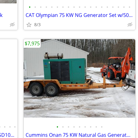
•
•
•
•
•
•
•
•
•
•
•
•
•
•
•
•
•
•
•
ck
CAT Olympian 75 KW NG Generator Set w/504 Hours (2004)
8/3
$7,975
•
•
•
•
•
•
•
•
•
•
•
•
•
Generac 100 KW Diesel Generator Set (SD100) - New Surplus
Cummins Onan 75 KW Natural Gas Generator Set w/610 Hours