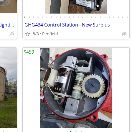
•
•
•
•
•
•
•
•
•
•
•
•
•
•
•
•
•
•
•
•
•
•
•
•
Lithonia EXTREME Emergency Exit Sign Lighting
GHG434 Control Station - New Surplus
8/3
Penfield
$459
•
•
•
•