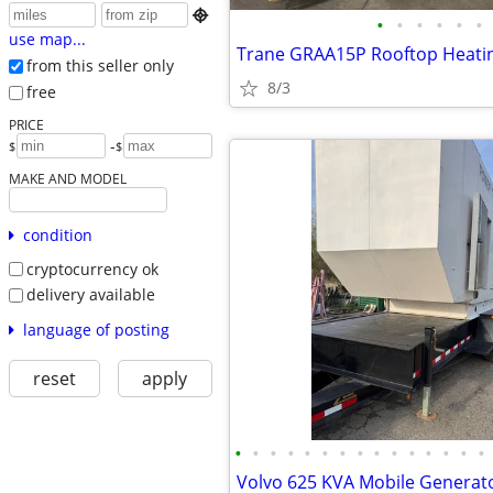

•
•
•
•
•
•
use map...
Trane GRAA15P Rooftop Heatin
from this seller only
8/3
free
PRICE
-
$
$
MAKE AND MODEL
condition
cryptocurrency ok
delivery available
language of posting
reset
apply
•
•
•
•
•
•
•
•
•
•
•
•
•
•
•
Volvo 625 KVA Mobile Generat