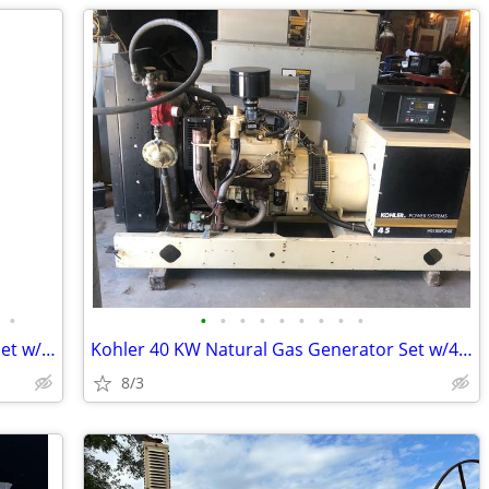
•
•
•
•
•
•
•
•
•
•
Kohler 100 KW Natural Gas Generator Set w/549 Hours
Kohler 40 KW Natural Gas Generator Set w/490 Hours (2002)
8/3