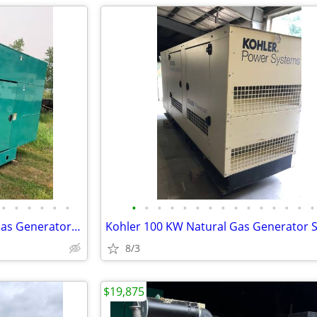
•
•
•
•
•
•
•
•
•
•
•
•
•
•
•
•
•
•
•
•
•
Cummins 75 KW LPV/Natural Gas Generator Set w/750 Hours
8/3
$19,875