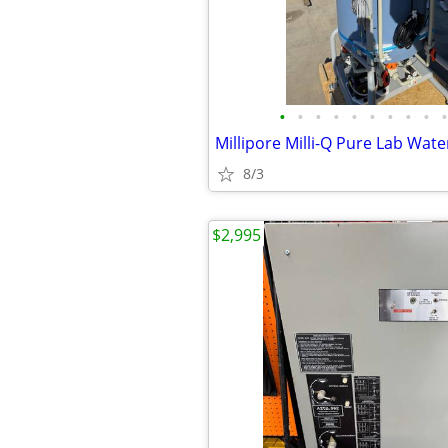
•
•
•
•
•
•
•
•
•
•
8/3
$2,995