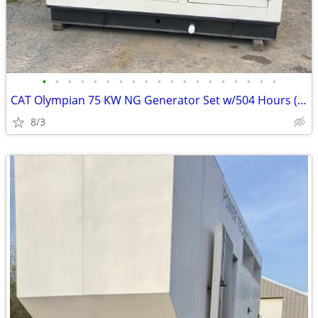
•
•
•
•
•
•
•
•
•
•
•
•
•
•
•
•
•
•
•
CAT Olympian 75 KW NG Generator Set w/504 Hours (2004)
8/3