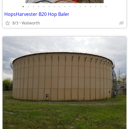
•
•
•
•
•
•
•
•
•
•
•
•
•
•
•
•
•
HopsHarvester B20 Hop Baler
8/3
Walworth