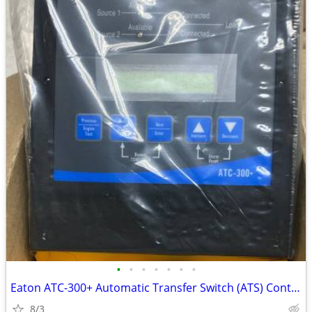
•
•
•
•
•
•
•
Eaton ATC-300+ Automatic Transfer Switch (ATS) Controller, 4.3 - NEW
8/3