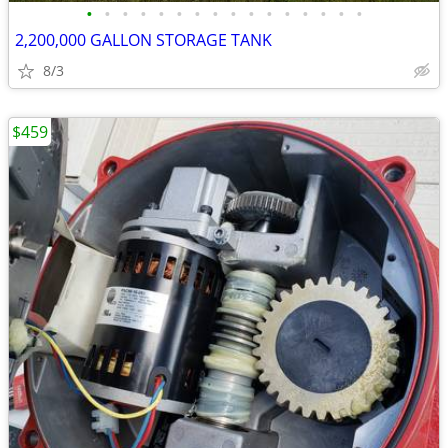
•
•
•
•
•
•
•
•
•
•
•
•
•
•
•
•
2,200,000 GALLON STORAGE TANK
8/3
$459