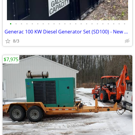
•
•
•
•
•
•
•
•
•
•
•
•
•
•
•
•
•
•
•
•
•
•
Generac 100 KW Diesel Generator Set (SD100) - New Surplus
8/3
$7,975