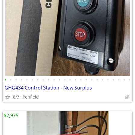
•
•
•
•
•
•
•
•
•
•
•
•
•
•
•
•
•
•
•
•
•
•
•
•
GHG434 Control Station - New Surplus
8/3
Penfield
$2,975