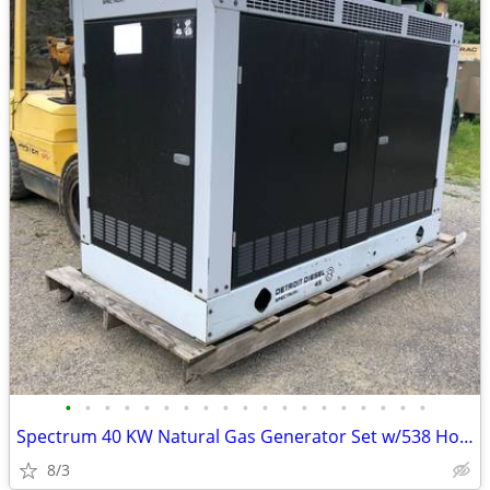
•
•
•
•
•
•
•
•
•
•
•
•
•
•
•
•
•
•
•
Spectrum 40 KW Natural Gas Generator Set w/538 Hours
8/3