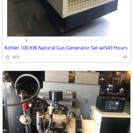
•
•
•
•
•
•
•
•
•
•
•
•
•
•
•
•
Kohler 100 KW Natural Gas Generator Set w/549 Hours
8/3