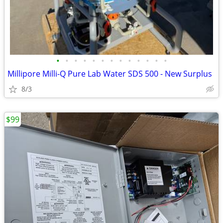
•
•
•
•
•
•
•
•
•
•
•
•
•
Millipore Milli-Q Pure Lab Water SDS 500 - New Surplus
8/3
$99