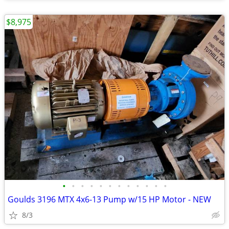
$8,975
•
•
•
•
•
•
•
•
•
•
•
•
Goulds 3196 MTX 4x6-13 Pump w/15 HP Motor - NEW
8/3