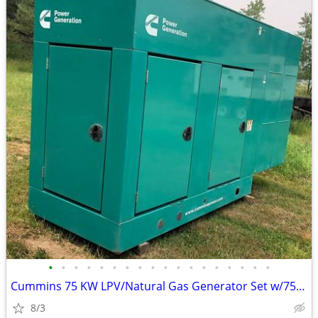
•
•
•
•
•
•
•
•
•
•
•
•
•
•
•
•
•
•
Cummins 75 KW LPV/Natural Gas Generator Set w/750 Hours
8/3