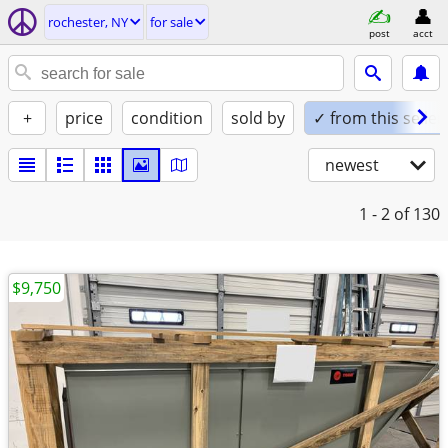
rochester, NY
for sale
post
acct
+
price
condition
sold by
✓ from this seller
newest
1 - 2
of 130
$9,750