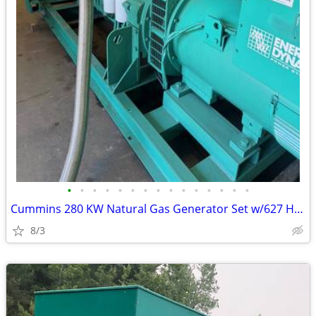
•
•
•
•
•
•
•
•
•
•
•
•
•
•
•
Cummins 280 KW Natural Gas Generator Set w/627 Hours
8/3