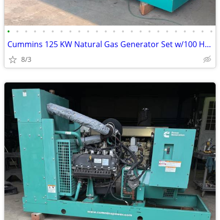
•
•
•
•
•
•
•
•
•
•
•
•
•
•
•
•
•
•
•
•
•
•
•
•
Cummins 125 KW Natural Gas Generator Set w/100 Hours
8/3