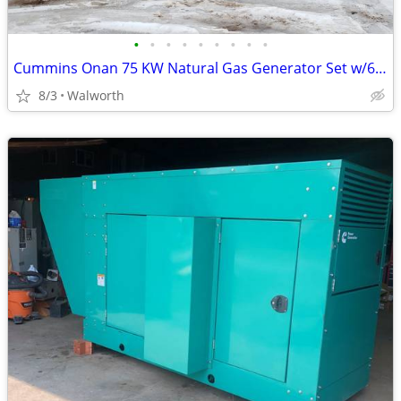
•
•
•
•
•
•
•
•
•
Cummins Onan 75 KW Natural Gas Generator Set w/610 Hours
8/3
Walworth