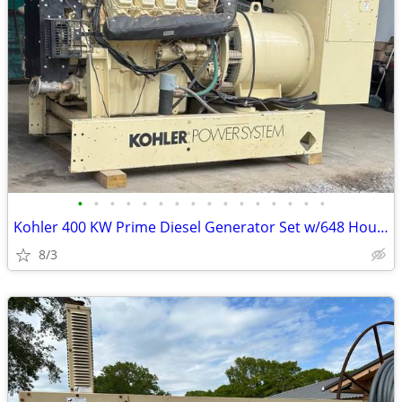
•
•
•
•
•
•
•
•
•
•
•
•
•
•
•
•
Kohler 400 KW Prime Diesel Generator Set w/648 Hours
8/3