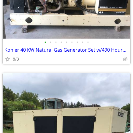
•
•
•
•
•
•
•
•
•
Kohler 40 KW Natural Gas Generator Set w/490 Hours (2002)
8/3