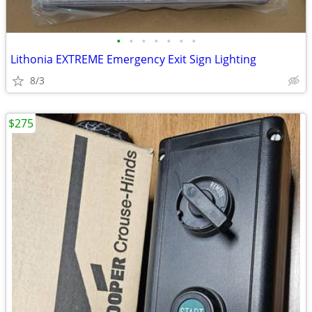
•
•
•
•
•
•
•
Lithonia EXTREME Emergency Exit Sign Lighting
8/3
$275