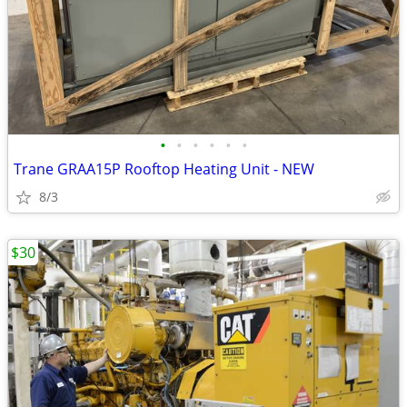
•
•
•
•
•
•
Trane GRAA15P Rooftop Heating Unit - NEW
8/3
$30