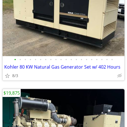
•
•
•
•
•
•
•
•
•
•
•
•
•
•
•
•
•
•
•
•
Kohler 80 KW Natural Gas Generator Set w/ 402 Hours
8/3
$19,875