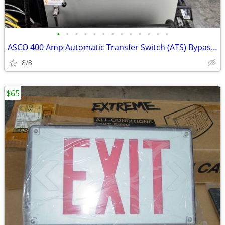
•
•
•
•
•
•
•
•
•
•
•
•
•
ASCO 400 Amp Automatic Transfer Switch (ATS) Bypass-Isolation, 480V
8/3
$65