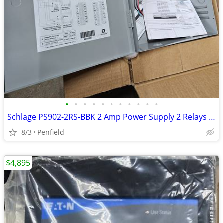
•
•
•
•
•
•
•
•
•
•
•
Schlage PS902-2RS-BBK 2 Amp Power Supply 2 Relays 2 Batteries & Backup
8/3
Penfield
$4,895