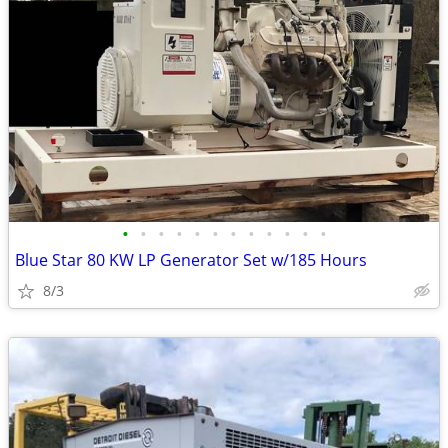
•
•
•
•
•
•
•
•
•
•
•
•
Blue Star 80 KW LP Generator Set w/185 Hours
8/3