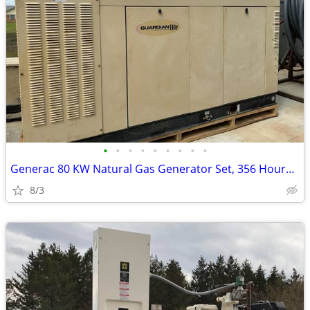
•
•
•
•
•
•
•
•
•
Generac 80 KW Natural Gas Generator Set, 356 Hours w/SA Enclosure
8/3