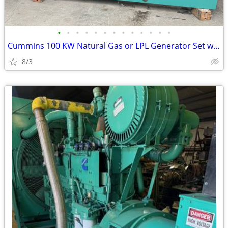
•
•
•
•
•
•
•
•
•
•
•
•
•
Cummins 100 KW Natural Gas or LPL Generator Set w/51 Hours
8/3