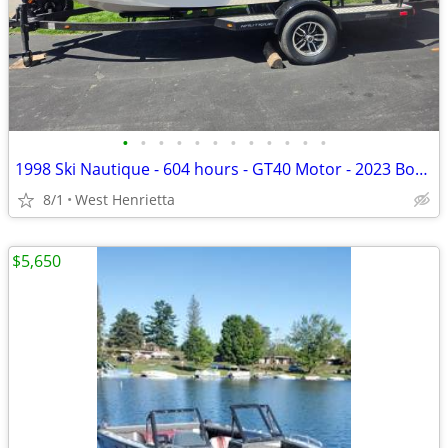
•
•
•
•
•
•
•
•
•
•
•
•
1998 Ski Nautique - 604 hours - GT40 Motor - 2023 Boatmate Trailer
8/1
West Henrietta
$5,650