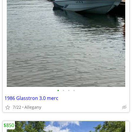
•
•
•
•
1986 Glasstron 3.0 merc
7/22
Allegany
$850