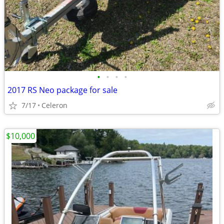
•
•
•
•
2017 RS Neo package for sale
7/17
Celeron
$10,000