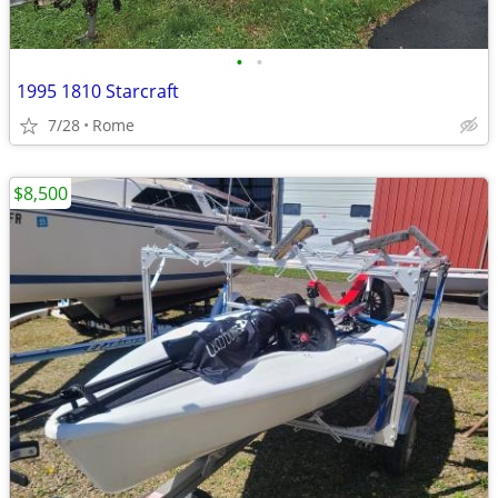
•
•
1995 1810 Starcraft
7/28
Rome
$8,500