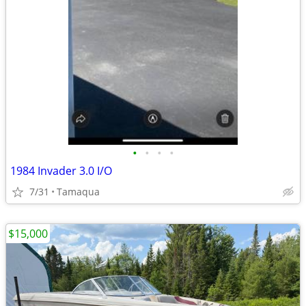
•
•
•
•
1984 Invader 3.0 I/O
7/31
Tamaqua
$15,000