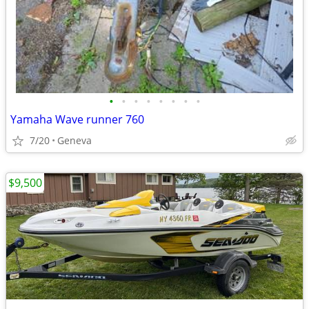
•
•
•
•
•
•
•
•
Yamaha Wave runner 760
7/20
Geneva
$9,500