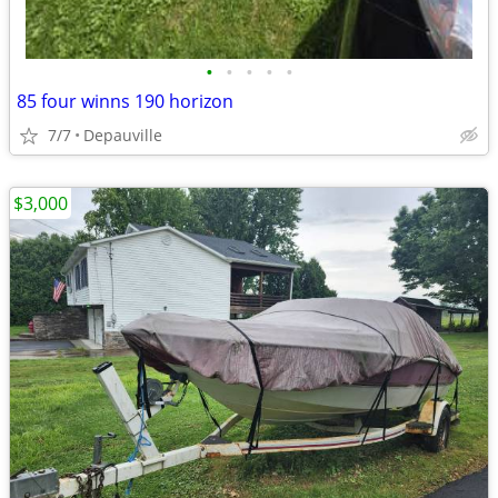
•
•
•
•
•
85 four winns 190 horizon
7/7
Depauville
$3,000