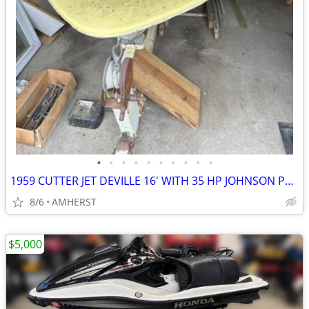
•
•
•
•
•
•
•
•
•
•
1959 CUTTER JET DEVILLE 16' WITH 35 HP JOHNSON PROJECT
8/6
AMHERST
$5,000