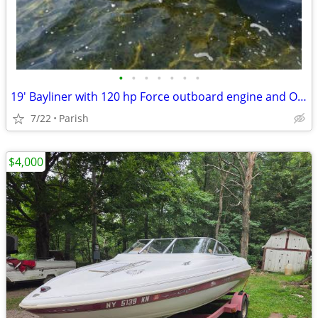
•
•
•
•
•
•
•
19' Bayliner with 120 hp Force outboard engine and Owens Trailer
7/22
Parish
$4,000