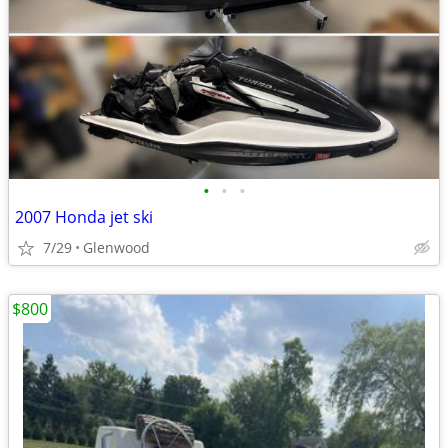
•
•
•
2007 Honda jet ski
7/29
Glenwood
$800