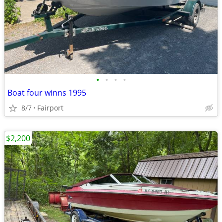
•
•
•
•
Boat four winns 1995
8/7
Fairport
$2,200