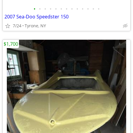
•
•
•
•
•
•
•
•
•
•
•
•
•
2007 Sea-Doo Speedster 150
7/24
Tyrone, NY
$1,700