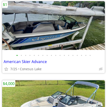
$1
•
•
•
•
•
•
•
•
•
•
•
•
•
•
•
•
•
•
American Skier Advance
7/25
Conesus Lake
$4,000