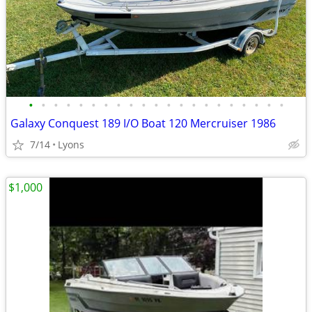
•
•
•
•
•
•
•
•
•
•
•
•
•
•
•
•
•
•
•
•
•
Galaxy Conquest 189 I/O Boat 120 Mercruiser 1986
7/14
Lyons
$1,000