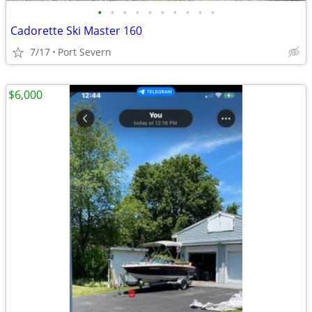
•
•
•
•
•
•
•
•
•
•
Cadorette Ski Master 160
7/17
Port Severn
$6,000