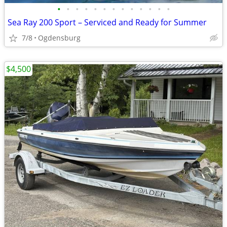
•
•
•
•
•
•
•
•
•
•
•
•
•
Sea Ray 200 Sport – Serviced and Ready for Summer
7/8
Ogdensburg
$4,500