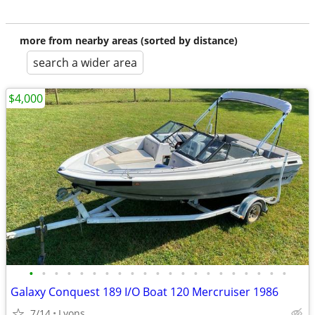
more from nearby areas (sorted by distance)
search a wider area
$4,000
•
•
•
•
•
•
•
•
•
•
•
•
•
•
•
•
•
•
•
•
•
Galaxy Conquest 189 I/O Boat 120 Mercruiser 1986
7/14
Lyons