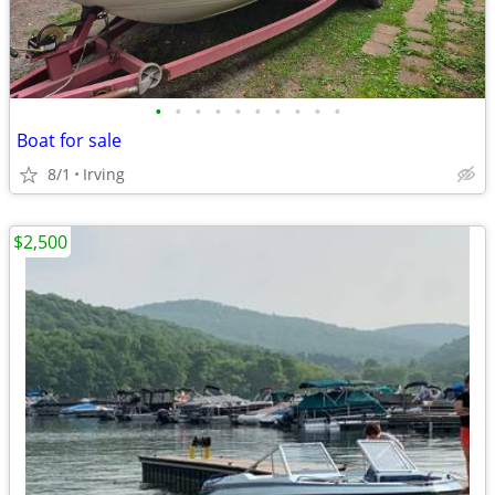
•
•
•
•
•
•
•
•
•
•
Boat for sale
8/1
Irving
$2,500