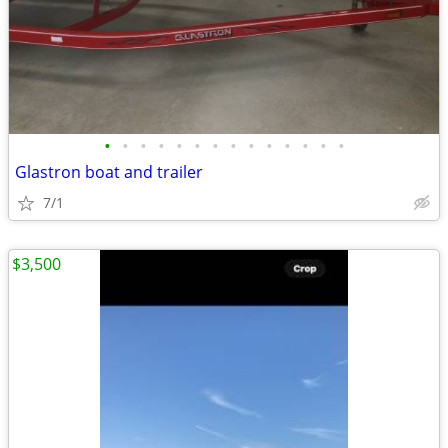
•
•
•
•
•
•
•
•
•
•
•
•
•
•
Glastron boat and trailer
7/1
$3,500