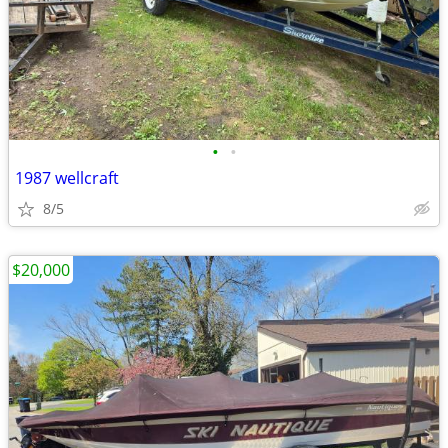
•
•
1987 wellcraft
8/5
$20,000