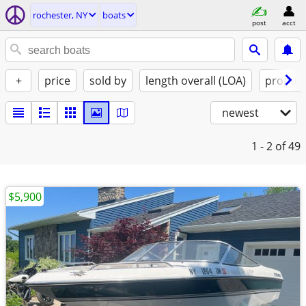
rochester, NY
boats
post
acct
+
price
sold by
length overall (LOA)
propuls
newest
1 - 2
of 49
$5,900