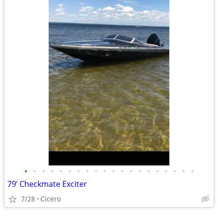
•
•
•
•
•
•
•
•
•
•
•
•
•
•
•
•
•
•
•
•
79’ Checkmate Exciter
7/28
Cicero