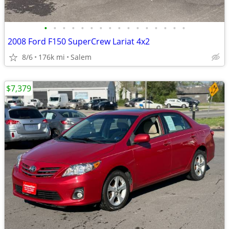
•
•
•
•
•
•
•
•
•
•
•
•
•
•
•
•
2008 Ford F150 SuperCrew Lariat 4x2
8/6
176k mi
Salem
$7,379