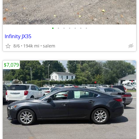
•
•
•
•
•
•
•
Infinity JX35
8/6
194k mi
salem
$7,079