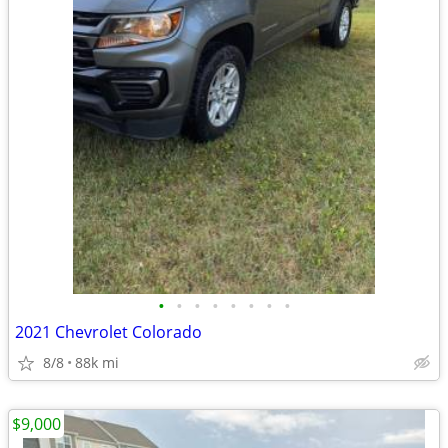
•
•
•
•
•
•
•
•
2021 Chevrolet Colorado
8/8
88k mi
$9,000