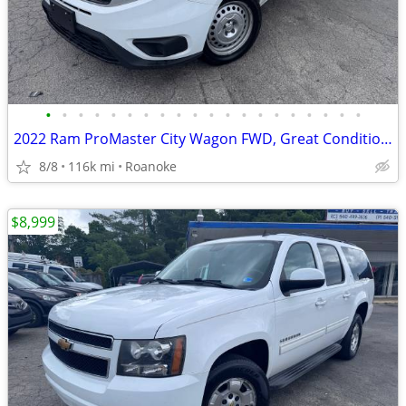
•
•
•
•
•
•
•
•
•
•
•
•
•
•
•
•
•
•
•
•
2022 Ram ProMaster City Wagon FWD, Great Condition/+90 Days Warranty
8/8
116k mi
Roanoke
$8,999