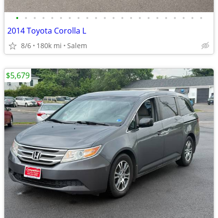
•
•
•
•
•
•
•
•
•
•
•
•
•
•
•
•
•
•
•
•
•
•
2014 Toyota Corolla L
8/6
180k mi
Salem
$5,679