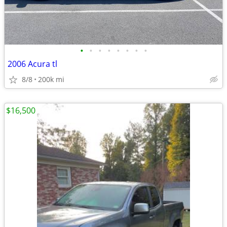
•
•
•
•
•
•
•
•
2006 Acura tl
8/8
200k mi
$16,500