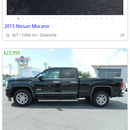
•
•
•
•
•
•
•
•
•
•
•
•
•
•
•
•
•
•
•
2015 Nissan Murano
8/7
149k mi
Daleville
$23,995