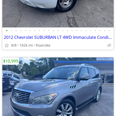
•
•
•
•
•
•
•
•
•
•
•
•
•
•
•
•
•
•
•
•
•
•
•
2012 Chevrolet SUBURBAN LT 4WD Immaculate Condition+90 Days Warranty
8/8
182k mi
Roanoke
$10,999