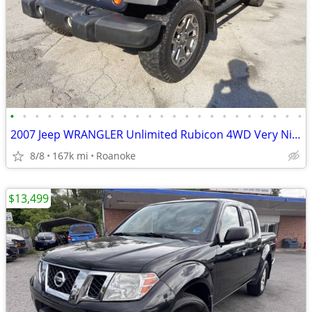
•
•
•
•
•
•
•
•
•
•
•
•
•
•
•
•
•
•
•
•
•
•
•
•
2007 Jeep WRANGLER Unlimited Rubicon 4WD Very Nice +90 Days Warranty
8/8
167k mi
Roanoke
$13,499