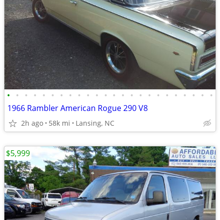
•
•
•
•
•
•
•
•
•
•
•
•
•
•
•
•
•
•
•
•
•
•
•
•
1966 Rambler American Rogue 290 V8
2h ago
58k mi
Lansing, NC
$5,999