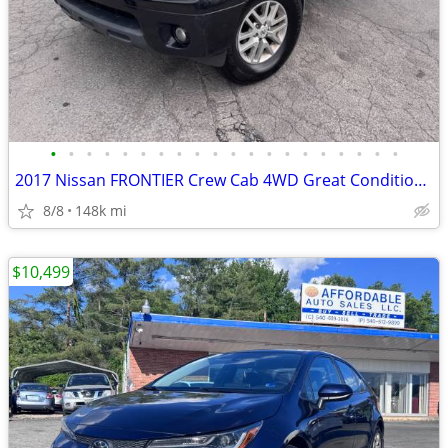
•
•
•
•
•
•
•
•
•
•
•
•
•
•
•
•
•
•
•
•
2017 Nissan FRONTIER Crew Cab 4WD Great Condition + 90 Day Warranty
8/8
148k mi
$10,499