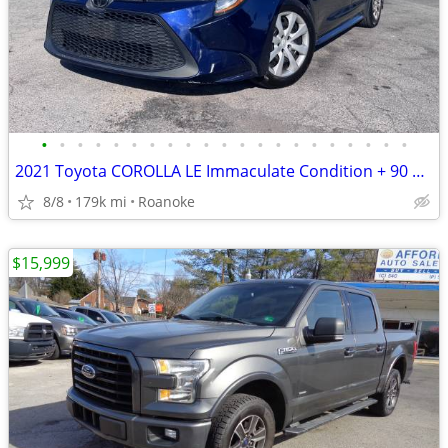
•
•
•
•
•
•
•
•
•
•
•
•
•
•
•
•
•
•
•
•
•
2021 Toyota COROLLA LE Immaculate Condition + 90 Days Warranty
8/8
179k mi
Roanoke
$15,999