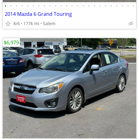
•
•
•
•
•
•
•
•
•
•
•
•
•
•
•
•
•
•
•
•
•
•
•
•
2014 Mazda 6 Grand Touring
8/6
177k mi
Salem
$6,979