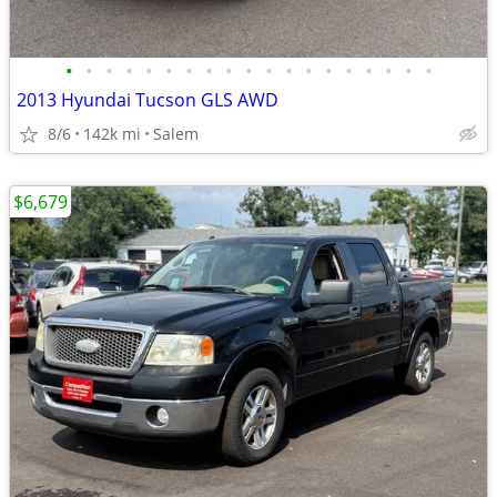
•
•
•
•
•
•
•
•
•
•
•
•
•
•
•
•
•
•
•
2013 Hyundai Tucson GLS AWD
8/6
142k mi
Salem
$6,679