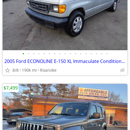
•
•
•
•
•
•
•
•
•
•
•
•
•
•
•
•
•
2005 Ford ECONOLINE E-150 XL Immaculate Condition +90 Days Warranty
8/8
190k mi
Roanoke
$7,499