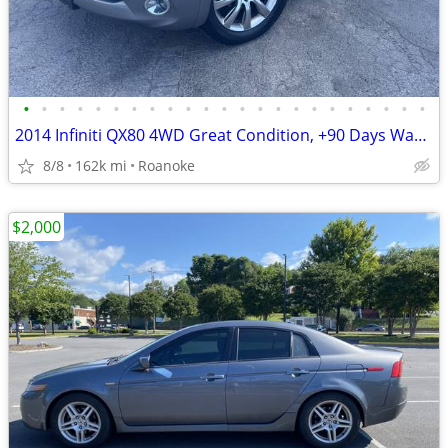
•
•
•
•
•
•
•
•
•
•
•
•
•
•
•
•
•
•
•
•
•
•
•
2014 Infiniti QX80 4WD Great Condition, +90 Days Warranty
8/8
162k mi
Roanoke
$2,000