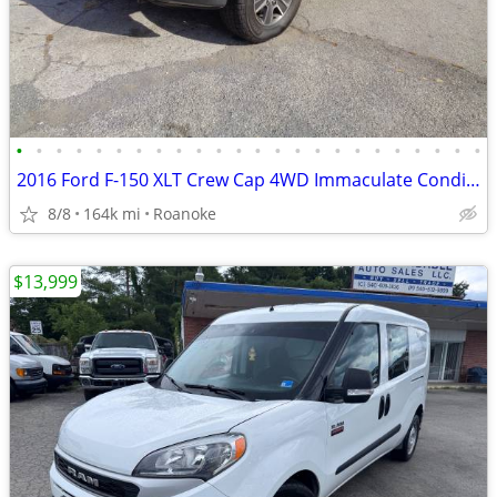
•
•
•
•
•
•
•
•
•
•
•
•
•
•
•
•
•
•
•
•
•
•
•
•
2016 Ford F-150 XLT Crew Cap 4WD Immaculate Condition+90 Days Warranty
8/8
164k mi
Roanoke
$13,999