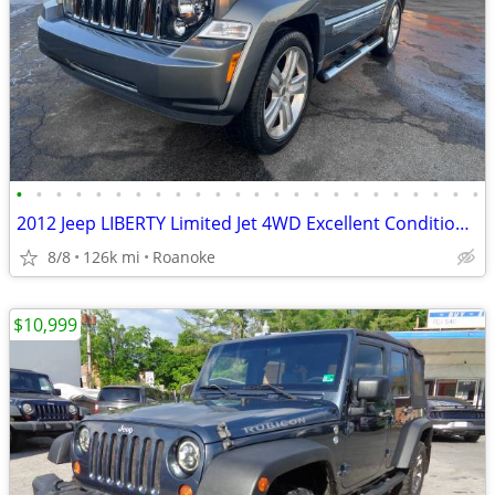
•
•
•
•
•
•
•
•
•
•
•
•
•
•
•
•
•
•
•
•
•
•
•
•
2012 Jeep LIBERTY Limited Jet 4WD Excellent Condition +90 Days Warrant
8/8
126k mi
Roanoke
$10,999