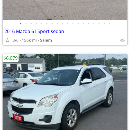
•
•
•
•
•
•
•
•
•
•
•
•
•
•
•
•
•
•
2016 Mazda 6 I Sport sedan
8/6
156k mi
Salem
$6,079