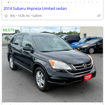
•
•
•
•
•
•
•
•
•
•
•
•
•
•
•
•
•
•
•
•
•
•
2014 Subaru Impreza Limited sedan
8/6
163k mi
Salem
$8,679