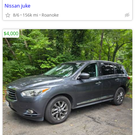
Nissan juke
8/6
156k mi
Roanoke
$4,000