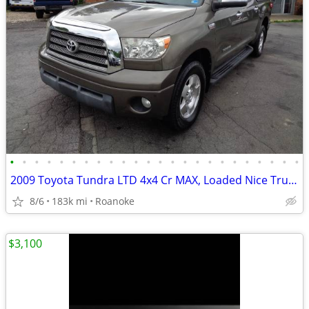
•
•
•
•
•
•
•
•
•
•
•
•
•
•
•
•
•
•
•
•
•
•
•
•
2009 Toyota Tundra LTD 4x4 Cr MAX, Loaded Nice Truck +90 Days Warranty
8/6
183k mi
Roanoke
$3,100