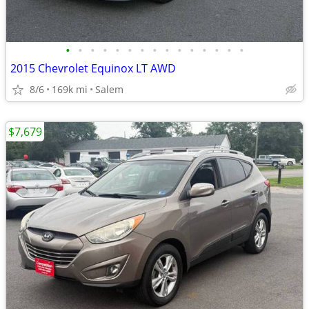
•
•
•
•
•
•
•
•
•
•
•
•
•
•
•
2015 Chevrolet Equinox LT AWD
8/6
169k mi
Salem
$7,679