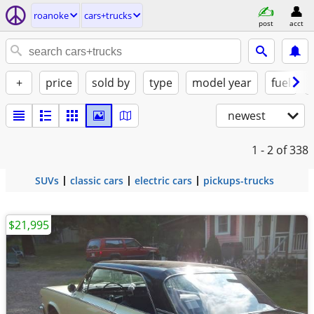
roanoke
cars+trucks
post
acct
+
price
sold by
type
model year
fuel
newest
1 - 2
of 338
SUVs
classic cars
electric cars
pickups-trucks
$21,995