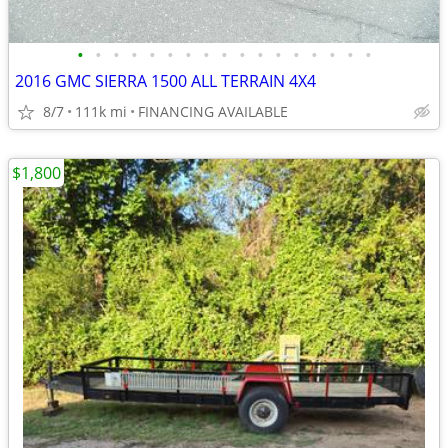
•
•
•
•
•
•
•
•
•
•
•
•
•
•
•
•
•
2016 GMC SIERRA 1500 ALL TERRAIN 4X4
8/7
111k mi
FINANCING AVAILABLE
$1,800