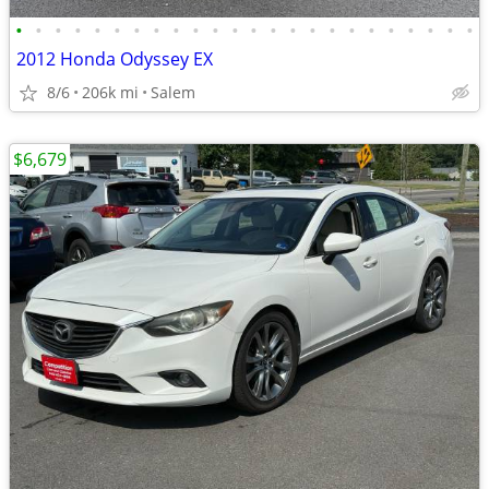
•
•
•
•
•
•
•
•
•
•
•
•
•
•
•
•
•
•
•
•
•
•
•
•
2012 Honda Odyssey EX
8/6
206k mi
Salem
$6,679