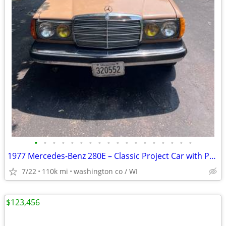
•
•
•
•
•
•
•
•
•
•
•
•
•
•
•
•
•
•
1977 Mercedes-Benz 280E – Classic Project Car with Provenance
7/22
110k mi
washington co / WI
$123,456