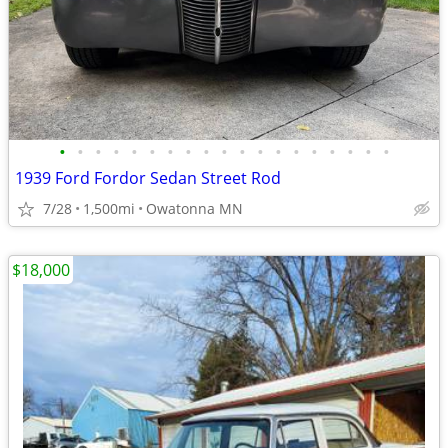
•
•
•
•
•
•
•
•
•
•
•
•
•
•
•
•
•
•
•
1939 Ford Fordor Sedan Street Rod
7/28
1,500mi
Owatonna MN
$18,000