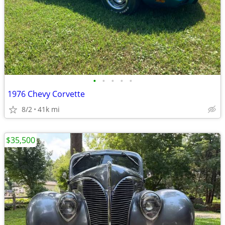
•
•
•
•
•
1976 Chevy Corvette
8/2
41k mi
$35,500