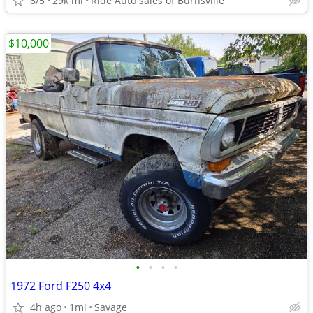
8/5
29k mi
Ride Auto sales of Burnsville
$10,000
•
•
•
•
1972 Ford F250 4x4
4h ago
1mi
Savage