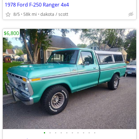
1978 Ford F-250 Ranger 4x4
8/5
58k mi
dakota / scott
$6,800
•
•
•
•
•
•
•
•
•
•