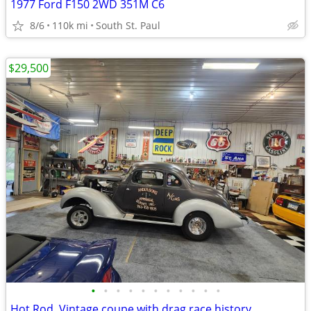
1977 Ford F150 2WD 351M C6
8/6
110k mi
South St. Paul
$29,500
•
•
•
•
•
•
•
•
•
•
•
Hot Rod, Vintage coupe with drag race history.