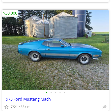
$30,000
•
•
•
•
•
1973 Ford Mustang Mach 1
7/21
55k mi