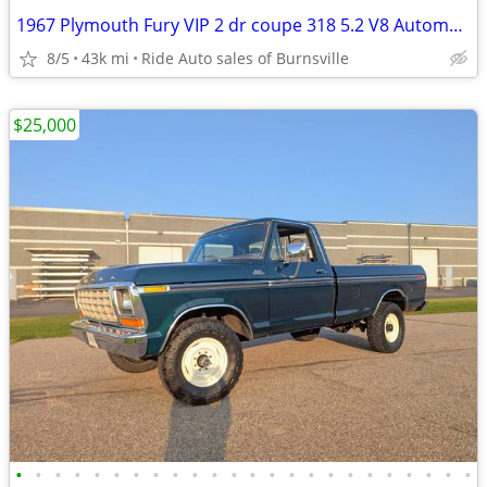
1967 Plymouth Fury VIP 2 dr coupe 318 5.2 V8 Automatic AC RUNS GREAT!
8/5
43k mi
Ride Auto sales of Burnsville
$25,000
•
•
•
•
•
•
•
•
•
•
•
•
•
•
•
•
•
•
•
•
•
•
•
•