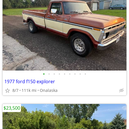
•
•
•
•
•
•
•
•
•
1977 ford f150 explorer
8/7
111k mi
Onalaska
$23,500