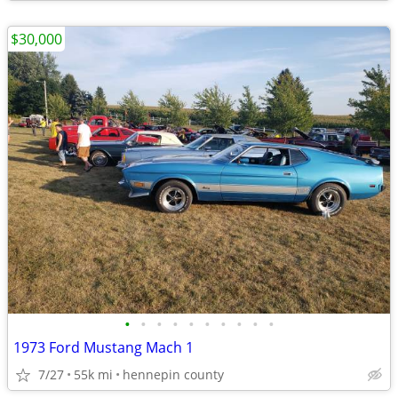
$30,000
•
•
•
•
•
•
•
•
•
•
1973 Ford Mustang Mach 1
7/27
55k mi
hennepin county