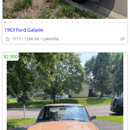
•
•
•
•
•
•
•
•
•
•
•
•
•
•
•
•
•
•
•
•
•
•
•
•
1963 Ford Galaxie
7/17
126k mi
Lakeville
$2,900