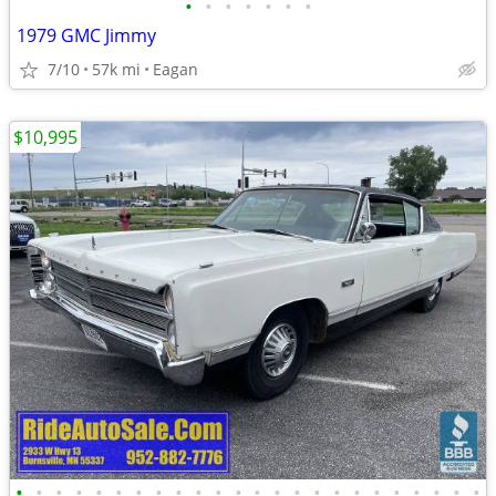
•
•
•
•
•
•
•
1979 GMC Jimmy
7/10
57k mi
Eagan
$10,995
•
•
•
•
•
•
•
•
•
•
•
•
•
•
•
•
•
•
•
•
•
•
•
•