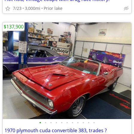
7/23
3,000mi
Prior lake
$137,900
•
•
•
•
•
•
•
•
•
•
•
1970 plymouth cuda convertible 383, trades ?