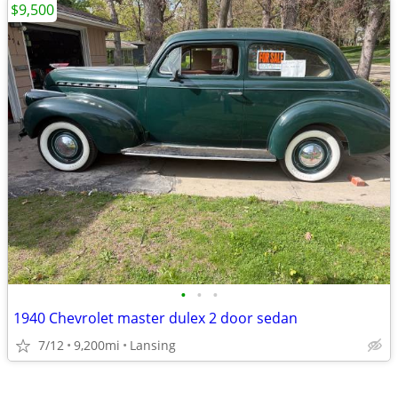
$9,500
•
•
•
1940 Chevrolet master dulex 2 door sedan
7/12
9,200mi
Lansing