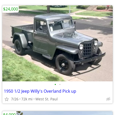
$24,000
•
•
1950 1/2 Jeep Willy's Overland Pick up
7/26
72k mi
West St. Paul
$4,000