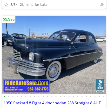
8/6
12k mi
prior Lake
$9,995
•
•
•
•
•
•
•
•
•
•
•
•
•
•
•
•
•
•
•
•
•
•
•
•
1950 Packard 8 Eight 4 door sedan 288 Straight 8 AUTO runs great !