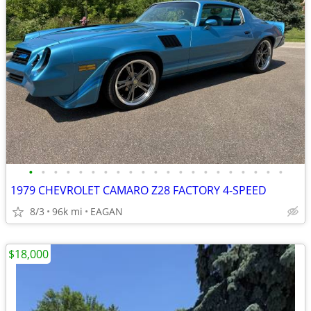
•
•
•
•
•
•
•
•
•
•
•
•
•
•
•
•
•
•
•
•
•
1979 CHEVROLET CAMARO Z28 FACTORY 4-SPEED
8/3
96k mi
EAGAN
$18,000