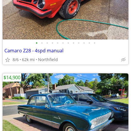
•
•
•
•
•
•
•
•
•
•
•
•
Camaro Z28 - 4spd manual
8/6
62k mi
Northfield
$14,900