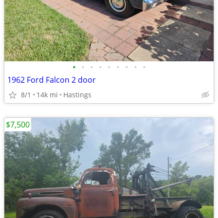
•
•
•
•
•
•
•
•
•
1962 Ford Falcon 2 door
8/1
14k mi
Hastings
$7,500