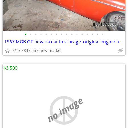
•
•
•
•
•
•
•
•
•
•
•
•
•
•
•
•
1967 MGB GT nevada car in storage. original engine tranny wire wheels
7/15
34k mi
new matket
$3,500
no image