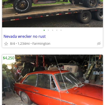
•
•
•
•
•
Nevada wrecker no rust
8/4
1,234mi
Farmington
$4,250