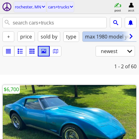
rochester, MN
cars+trucks
post
acct
+
price
sold by
type
max 1980 model year
newest
1 - 2
of 60
$6,700