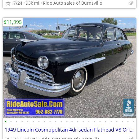
7/24
93k mi
Ride Auto sales of Burnsville
$11,995
•
•
•
•
•
•
•
•
•
•
•
•
•
•
•
•
•
•
•
•
•
•
•
•
1949 Lincoln Cosmopolitan 4dr sedan Flathead V8 Original SUICIDE DOORS