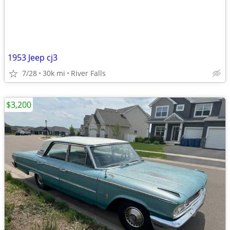
1953 Jeep cj3
7/28
30k mi
River Falls
$3,200