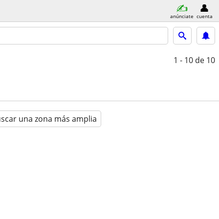
anúnciate
cuenta
1 - 10
de 10
scar una zona más amplia