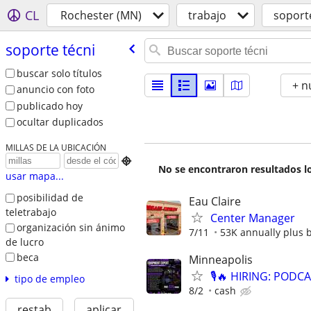
CL
Rochester (MN)
trabajo
soport
soporte técni
buscar solo títulos
+ n
anuncio con foto
publicado hoy
ocultar duplicados
MILLAS DE LA UBICACIÓN

No se encontraron resultados lo
usar mapa...
posibilidad de
Eau Claire
teletrabajo
Center Manager
organización sin ánimo
7/11
53K annually plus 
de lucro
beca
Minneapolis
🎙️🔥 HIRING: PO
tipo de empleo
8/2
cash
restab
aplicar