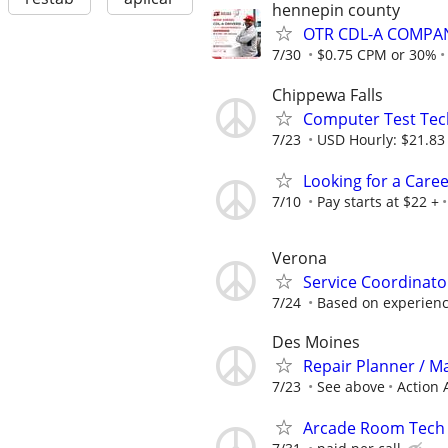
hennepin county
OTR CDL-A COMPA
7/30
$0.75 CPM or 30%
Chippewa Falls
Computer Test Tech
7/23
USD Hourly: $21.83 
Looking for a Care
7/10
Pay starts at $22 +
Verona
Service Coordinato
7/24
Based on experien
Des Moines
Repair Planner / M
7/23
See above
Action 
Arcade Room Tech