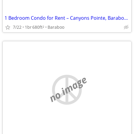
1 Bedroom Condo for Rent – Canyons Pointe, Baraboo, WI
7/22
1br
680ft
Baraboo
2
no image