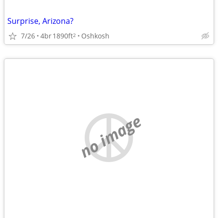
Surprise, Arizona?
7/26
4br
1890ft
Oshkosh
2
no image