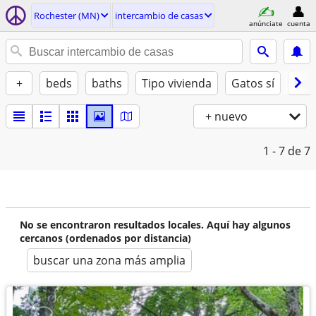
Rochester (MN)
intercambio de casas
anúnciate
cuenta
+
beds
baths
Tipo vivienda
Gatos sí
Perr
+ nuevo
1 - 7
de 7
No se encontraron resultados locales. Aquí hay algunos
cercanos (ordenados por distancia)
buscar una zona más amplia