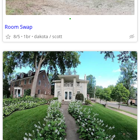
•
Room Swap
8/5
1br
dakota / scott