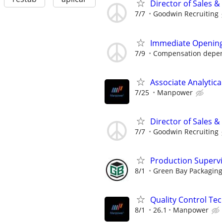
Director of Sales 
7/7
Goodwin Recruiting
Immediate Opening 
7/9
Compensation depen
Associate Analytic
7/25
Manpower
Director of Sales 
7/7
Goodwin Recruiting
Production Supervis
8/1
Green Bay Packaging 
Quality Control Tec
8/1
26.1
Manpower