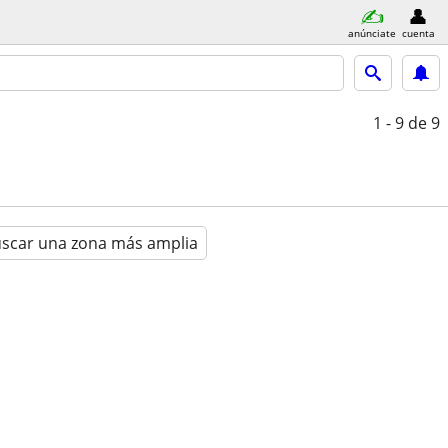
anúnciate
cuenta
1 - 9
de 9
scar una zona más amplia