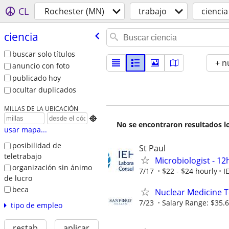
CL
Rochester (MN)
trabajo
ciencia
ciencia
buscar solo títulos
+ n
anuncio con foto
publicado hoy
ocultar duplicados
MILLAS DE LA UBICACIÓN

No se encontraron resultados lo
usar mapa...
posibilidad de
St Paul
teletrabajo
Microbiologist - 12h
organización sin ánimo
7/17
$22 - $24 hourly
I
de lucro
beca
Nuclear Medicine T
7/23
Salary Range: $35.6
tipo de empleo
restab
aplicar