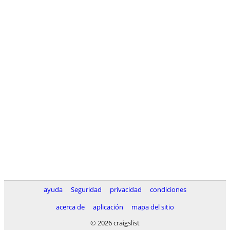
ayuda
Seguridad
privacidad
condiciones
acerca de
aplicación
mapa del sitio
© 2026 craigslist