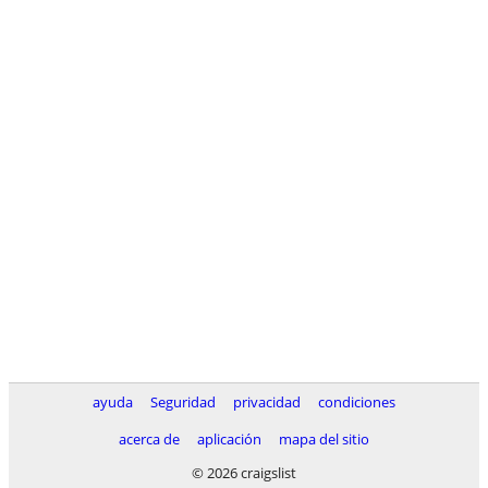
ayuda
Seguridad
privacidad
condiciones
acerca de
aplicación
mapa del sitio
© 2026 craigslist