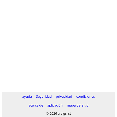
ayuda
Seguridad
privacidad
condiciones
acerca de
aplicación
mapa del sitio
© 2026 craigslist