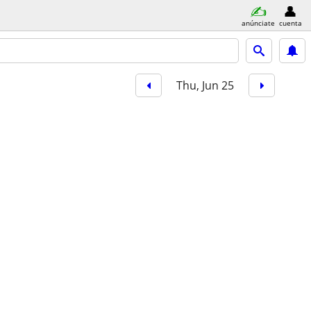
anúnciate
cuenta
Thu, Jun 25