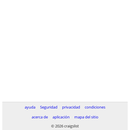
ayuda
Seguridad
privacidad
condiciones
acerca de
aplicación
mapa del sitio
© 2026 craigslist