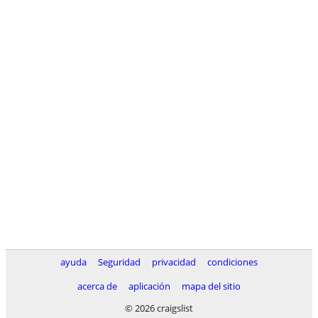
ayuda
Seguridad
privacidad
condiciones
acerca de
aplicación
mapa del sitio
© 2026 craigslist