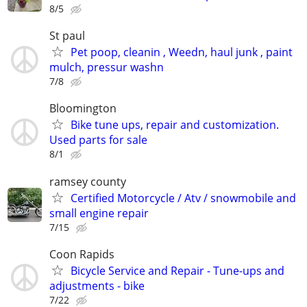
8/5
St paul
Pet poop, cleanin , Weedn, haul junk , paint
mulch, pressur washn
7/8
Bloomington
Bike tune ups, repair and customization.
Used parts for sale
8/1
ramsey county
Certified Motorcycle / Atv / snowmobile and
small engine repair
7/15
Coon Rapids
Bicycle Service and Repair - Tune-ups and
adjustments - bike
7/22