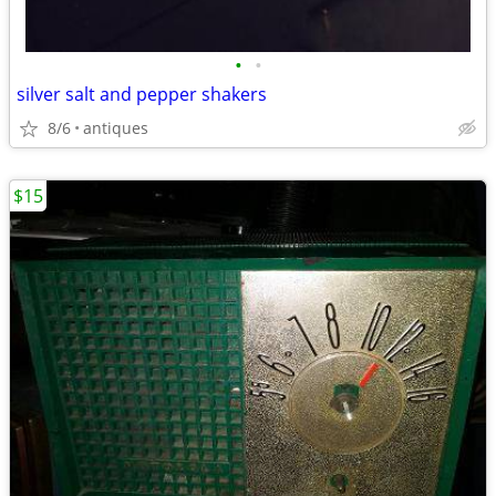
•
•
silver salt and pepper shakers
8/6
antiques
$15