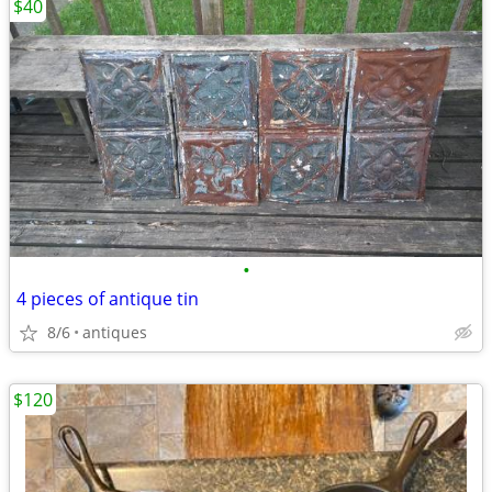
$40
•
4 pieces of antique tin
8/6
antiques
$120