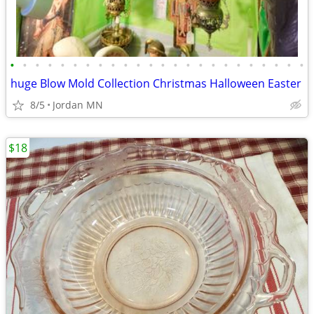
•
•
•
•
•
•
•
•
•
•
•
•
•
•
•
•
•
•
•
•
•
•
•
•
huge Blow Mold Collection Christmas Halloween Easter
8/5
Jordan MN
$18