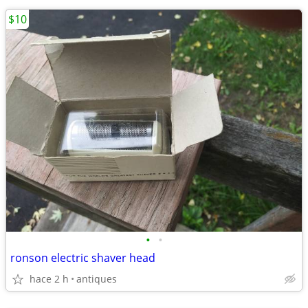
$10
•
•
ronson electric shaver head
hace 2 h
antiques