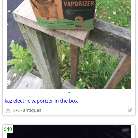
•
kaz electric vaporizer in the box
8/6
antiques
$40