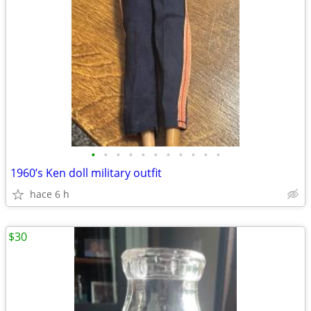
•
•
•
•
•
•
•
•
•
•
•
1960’s Ken doll military outfit
hace 6 h
$30