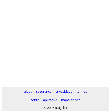
ajuda
segurança
privacidade
termos
sobre
aplicativo
mapa do site
© 2026 craigslist