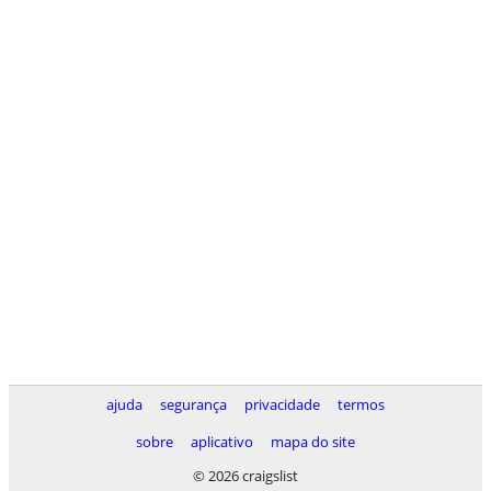
ajuda
segurança
privacidade
termos
sobre
aplicativo
mapa do site
© 2026 craigslist