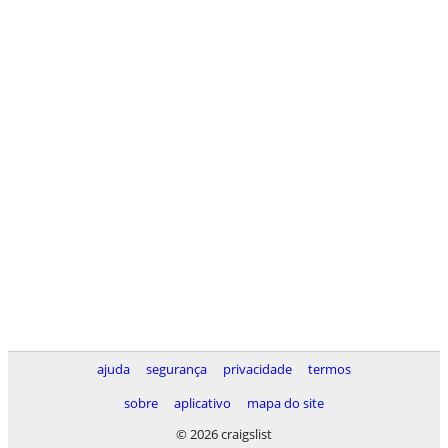
ajuda
segurança
privacidade
termos
sobre
aplicativo
mapa do site
© 2026 craigslist