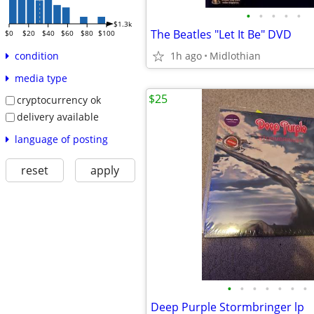
•
•
•
•
•
$1.3k
The Beatles "Let It Be" DVD
$0
$20
$40
$60
$80
$100
1h ago
Midlothian
condition
media type
$25
cryptocurrency ok
delivery available
language of posting
reset
apply
•
•
•
•
•
•
•
Deep Purple Stormbringer lp