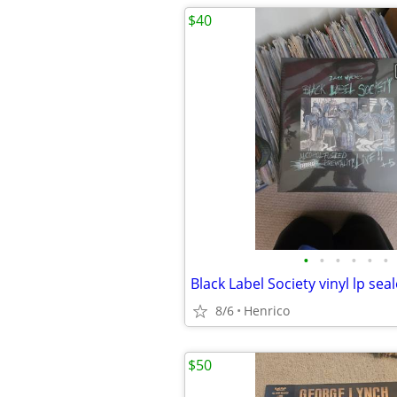
$40
•
•
•
•
•
•
Black Label Society vinyl lp se
8/6
Henrico
$50