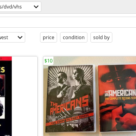
s/dvd/vhs
est
price
condition
sold by
$10