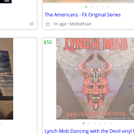
•
•
•
•
•
The Americans - FX Original Series
1h ago
Midlothian
$50
•
•
•
•
•
•
•
Lynch Mob Dancing with the Devil vinyl 