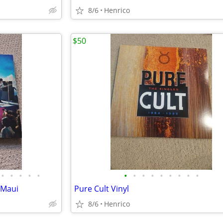
8/6
Henrico
$50
•
•
•
•
•
•
•
•
•
•
•
•
•
•
 Maui
Pure Cult Vinyl
8/6
Henrico