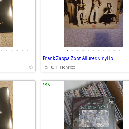
•
•
•
•
•
•
•
•
•
•
•
•
•
•
•
•
•
l
Frank Zappa Zoot Allures vinyl lp
8/4
Henrico
$35