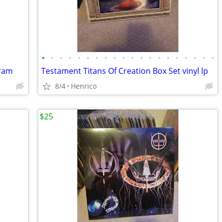
•
•
•
•
•
•
•
•
•
•
•
•
•
•
•
•
•
•
•
•
gram
Testament Titans Of Creation Box Set vinyl lp
8/4
Henrico
$25