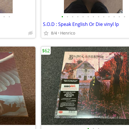
•
•
•
•
•
•
•
•
•
•
•
•
•
•
•
S.O.D : Speak English Or Die vinyl lp
8/4
Henrico
$62
•
•
•