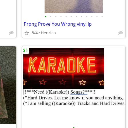
•
•
•
•
•
•
•
•
•
•
•
•
Prong Prove You Wrong vinyl lp
8/4
Henrico
$1
•