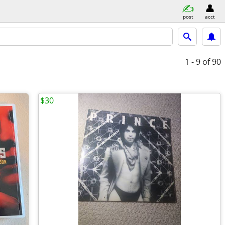
post
acct
1 - 9
of 90
$30