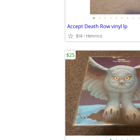
•
•
•
•
•
•
•
•
•
Accept Death Row vinyl lp
8/4
Henrico
$25
•
•
•
•
•