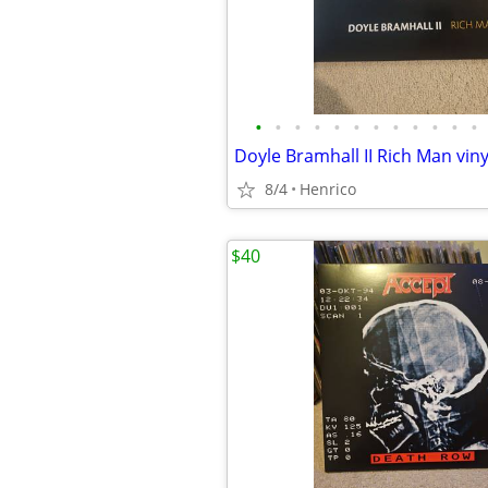
•
•
•
•
•
•
•
•
•
•
•
•
Doyle Bramhall II Rich Man viny
8/4
Henrico
$40