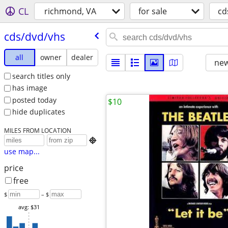
CL
richmond, VA
for sale
cd
cds/​dvd/​vhs
all
owner
dealer
new
search titles only
has image
posted today
$10
hide duplicates
MILES FROM LOCATION

use map...
price
free
$
– $
avg: $31