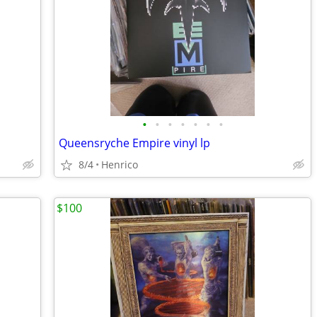
•
•
•
•
•
•
•
Queensryche Empire vinyl lp
8/4
Henrico
$100