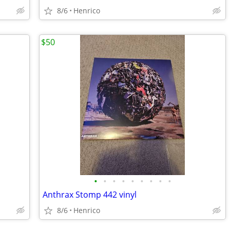
8/6
Henrico
$50
•
•
•
•
•
•
•
•
•
Anthrax Stomp 442 vinyl
8/6
Henrico