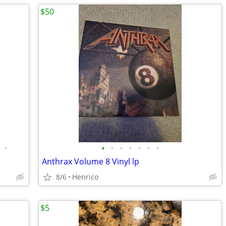
$50
•
•
•
•
•
•
•
•
Anthrax Volume 8 Vinyl lp
8/6
Henrico
$5