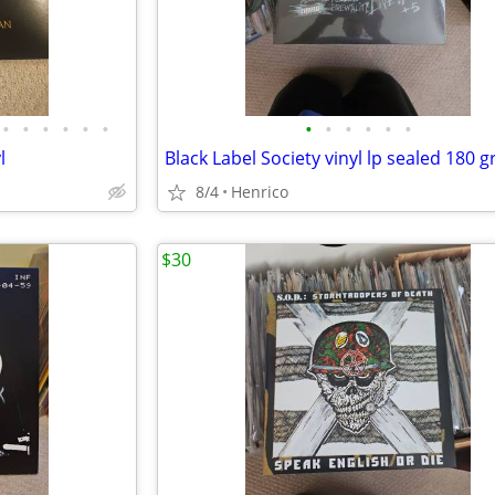
•
•
•
•
•
•
•
•
•
•
•
•
l
Black Label Society vinyl lp sealed 180 
8/4
Henrico
$30