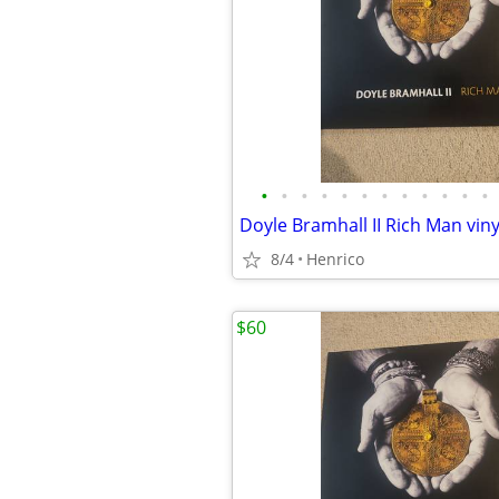
•
•
•
•
•
•
•
•
•
•
•
•
Doyle Bramhall II Rich Man viny
8/4
Henrico
$60