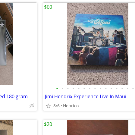
$60
•
•
•
•
•
•
•
•
•
•
•
•
•
•
•
aled 180 gram
Jimi Hendrix Experience Live In Maui
8/6
Henrico
$20