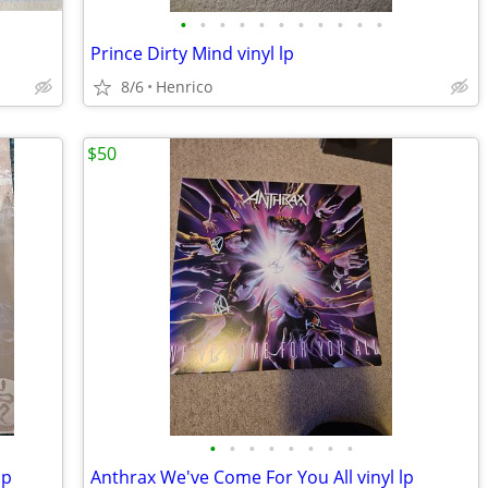
•
•
•
•
•
•
•
•
•
•
•
Prince Dirty Mind vinyl lp
8/6
Henrico
$50
•
•
•
•
•
•
•
•
lp
Anthrax We've Come For You All vinyl lp