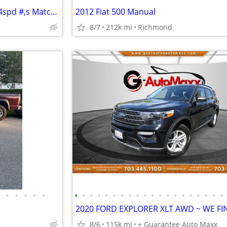
1966 Pontiac GTO Convertible 4spd #,s Match NICE!
2012 Fiat 500 Manual
8/7
212k mi
Richmond
•
•
•
•
•
•
•
•
•
•
•
•
•
•
•
•
•
•
•
•
•
•
•
•
•
8/6
115k mi
+ Guarantee Auto Maxx