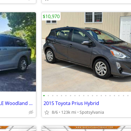
$10,970
•
•
•
•
•
•
•
•
•
•
•
•
•
•
•
•
•
•
•
•
cleantitle2023 Toyota Sienna XLE Woodland Edition
2015 Toyota Prius Hybrid
8/6
123k mi
Spotsylvania