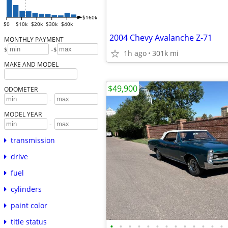
$160k
$0
$10k
$20k
$30k
$40k
2004 Chevy Avalanche Z-71
MONTHLY PAYMENT
-
$
$
1h ago
301k mi
MAKE AND MODEL
$49,900
ODOMETER
-
MODEL YEAR
-
transmission
drive
fuel
cylinders
paint color
title status
•
•
•
•
•
•
•
•
•
•
•
•
•