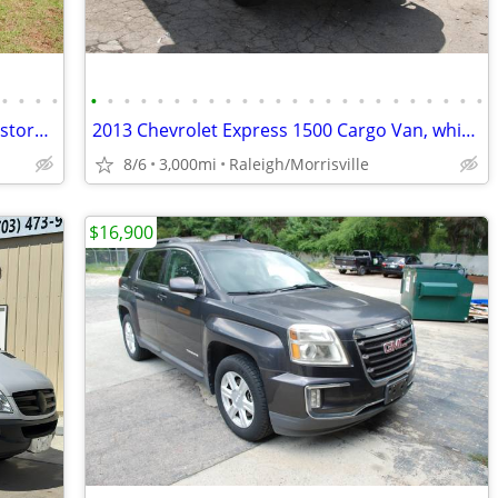
•
•
•
•
•
•
•
•
•
•
•
•
•
•
•
•
•
•
•
•
•
•
•
•
•
•
•
•
1981 Chevrolet Camaro Sport Coupe Restored HO350 AC, Southern Car
2013 Chevrolet Express 1500 Cargo Van, white, 3000 original miles
8/6
3,000mi
Raleigh/Morrisville
$16,900