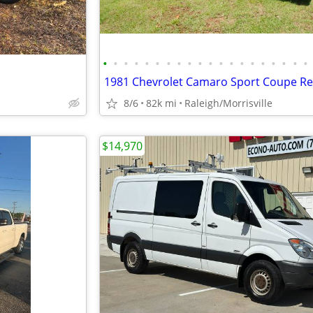
•
•
•
•
•
•
•
•
•
•
•
•
•
•
•
•
•
•
•
•
8/6
82k mi
Raleigh/Morrisville
$14,970