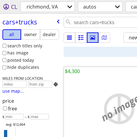
CL
richmond, VA
autos
ca
cars+trucks
all
owner
dealer
new
search titles only
has image
posted today
hide duplicates
$4,300
MILES FROM LOCATION

use map...
no imag
price
free
$
– $
avg: $12,664