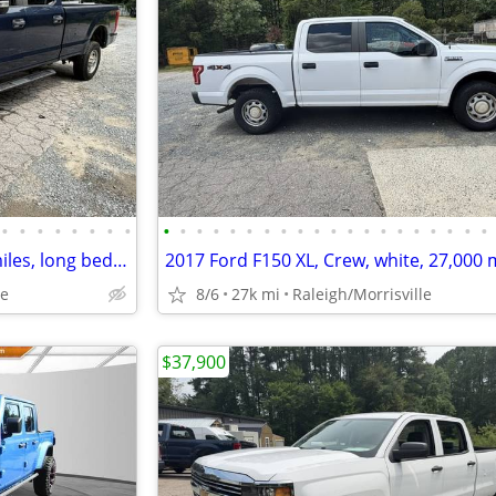
•
•
•
•
•
•
•
•
•
•
•
•
•
•
•
•
•
•
•
•
•
•
•
•
•
•
•
•
2018 Ford F250, Crew, 34,000 miles, long bed, blue
le
8/6
27k mi
Raleigh/Morrisville
$37,900