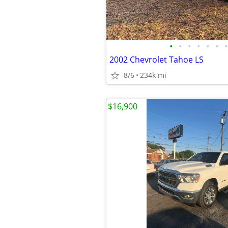
•
•
•
•
•
•
•
2002 Chevrolet Tahoe LS
8/6
234k mi
$16,900