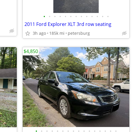
•
•
•
•
•
•
•
•
•
•
•
•
•
2011 Ford Explorer XLT 3rd row seating
3h ago
185k mi
petersburg
$4,850
•
•
•
•
•
•
•
•
•
•
•
•
•
•
•
•