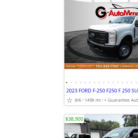
•
•
•
•
•
•
•
•
•
•
•
•
•
•
•
•
8/6
149k mi
+ Guarantee Au
$38,900