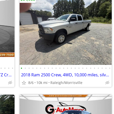
•
•
•
•
•
•
•
•
•
•
•
•
•
•
•
•
•
•
•
•
•
•
•
•
•
•
•
•
2020 CHEVROLET SILVERADO 2500HD LTZ Crew Cab 4WD ~ WE FINANCE BAD CREDIT
2018 Ram 2500 Crew, 4WD, 10,000 miles, silver, long bed
8/6
10k mi
Raleigh/Morrisville