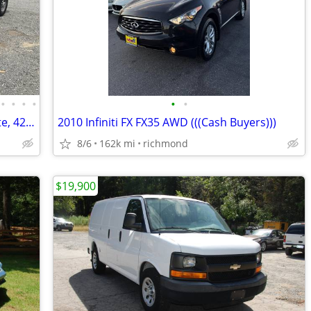
•
•
•
•
•
•
2017 Chevrolet 2500hd, crew, 4WD, white, 42,000 miles
2010 Infiniti FX FX35 AWD (((Cash Buyers)))
8/6
162k mi
richmond
$19,900