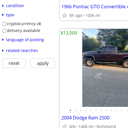
condition
type
8h ago
100k mi
cryptocurrency ok
delivery available
$13,000
language of posting
related searches
reset
apply
•
•
•
•
•
•
•
•
•
•
•
•
2004 Dodge Ram 2500
8/6
140k mi
Richmond