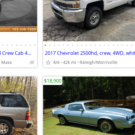
•
•
•
•
•
•
•
•
•
•
•
•
•
•
•
•
•
•
•
•
•
•
•
•
•
•
•
•
2020 JEEP GLADIATOR Overland Crew Cab 4WD ~ WE FINANCE BAD CREDIT
o Maxx
8/6
42k mi
Raleigh/Morrisville
$18,900