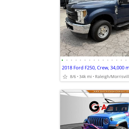
•
•
•
•
•
•
•
•
•
•
•
•
•
•
•
8/6
34k mi
Raleigh/Morrisvil