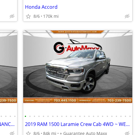
Honda Accord
8/6
170k mi
•
•
•
•
•
•
•
•
•
•
•
•
•
•
•
•
•
•
•
•
•
•
•
•
•
•
•
•
2020 FORD EXPLORER XLT AWD ~ WE FINANCE BAD CREDIT
2019 RAM 1500 Laramie Crew Cab 4WD ~ WE FINANCE BAD CREDIT
8/6
84k mi
+ Guarantee Auto Maxx