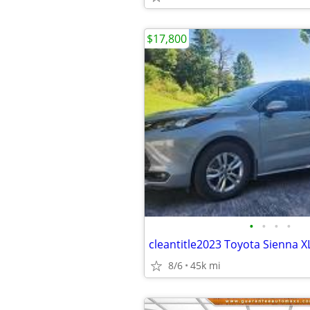
$17,800
•
•
•
•
8/6
45k mi