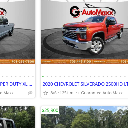
•
•
•
•
•
•
•
•
•
•
•
•
•
•
•
•
•
•
•
•
•
•
•
•
•
•
•
•
2023 FORD F-250 F250 F 250 SUPER DUTY XL Crew Cab LB 4WD ~ WE FINANCE BAD CREDIT
to Maxx
8/6
125k mi
+ Guarantee Auto Maxx
$25,900