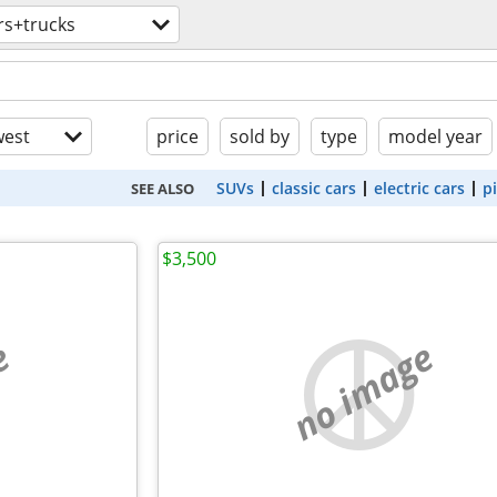
rs+trucks
est
price
sold by
type
model year
SUVs
classic cars
electric cars
p
SEE ALSO
$3,500
e
no image