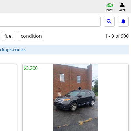
post
acct
fuel
condition
1 - 9
of 900
ickups-trucks
$3,200