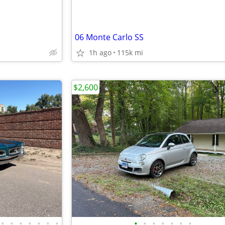
06 Monte Carlo SS
1h ago
115k mi
$2,600
•
•
•
•
•
•
•
•
•
•
•
•
•
•