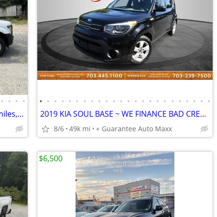
•
•
•
•
•
•
•
•
•
•
•
•
•
•
•
•
•
•
•
•
•
•
•
•
•
•
•
•
2017 Ford F150 XL, Crew, white, 27,000 miles, 4WD
2019 KIA SOUL BASE ~ WE FINANCE BAD CREDIT
8/6
49k mi
+ Guarantee Auto Maxx
$6,500