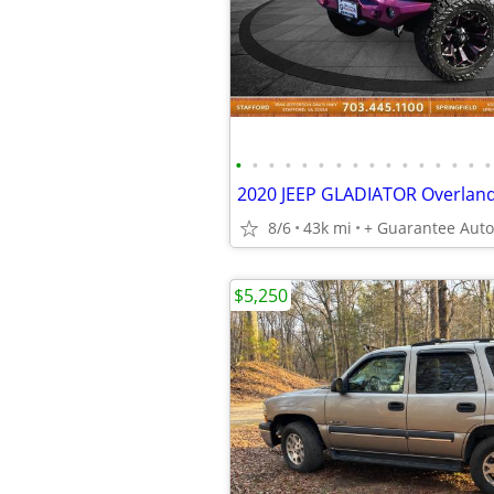
•
•
•
•
•
•
•
•
•
•
•
•
•
•
•
•
8/6
43k mi
+ Guarantee Aut
$5,250