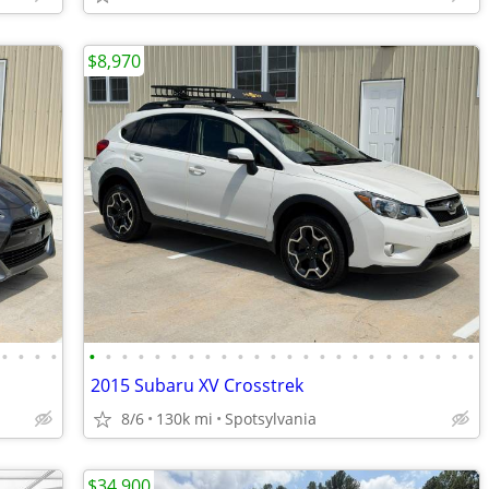
$8,970
•
•
•
•
•
•
•
•
•
•
•
•
•
•
•
•
•
•
•
•
•
•
•
•
•
•
•
•
2015 Subaru XV Crosstrek
8/6
130k mi
Spotsylvania
$34,900