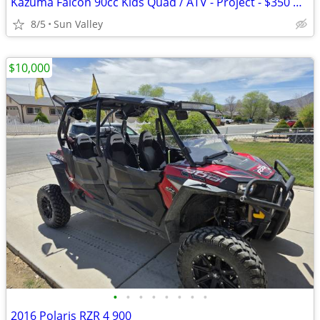
Kazuma Falcon 90cc Kids Quad / ATV - Project - $350 OBO
8/5
Sun Valley
$10,000
•
•
•
•
•
•
•
•
2016 Polaris RZR 4 900