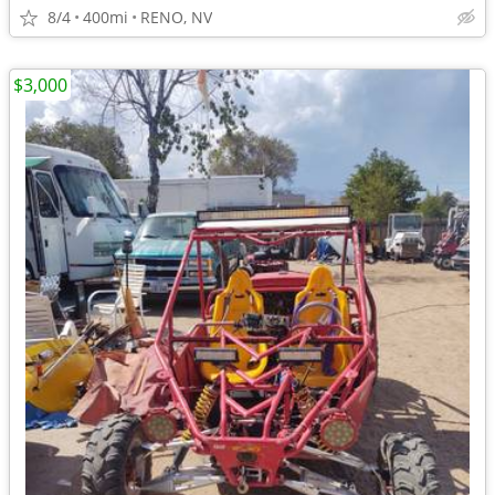
8/4
400mi
RENO, NV
$3,000