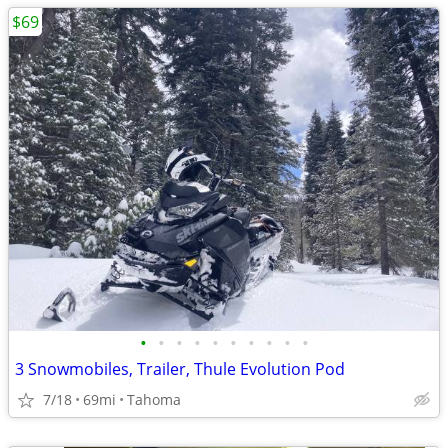
$69
•
•
•
•
•
•
•
•
•
•
3 Snowmobiles, Trailer, Thule Evolution Pod
7/18
69mi
Tahoma