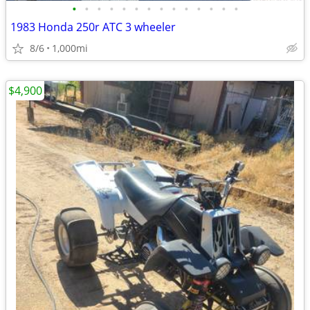
•
•
•
•
•
•
•
•
•
•
•
•
•
•
1983 Honda 250r ATC 3 wheeler
8/6
1,000mi
$4,900