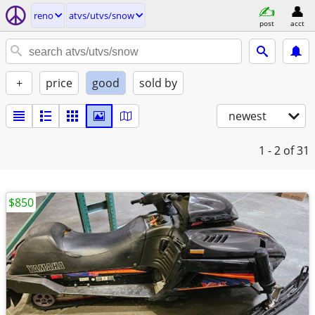
reno
atvs/utvs/snow
post
acct
+
price
good
sold by
newest
1 - 2
of 31
$850