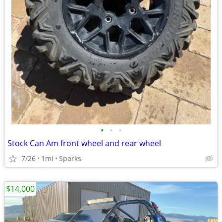
•
•
•
Stock Can Am front wheel and rear wheel
7/26
1mi
Sparks
$14,000