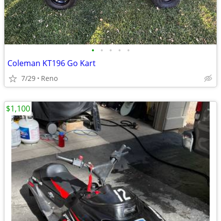
•
•
•
•
•
Coleman KT196 Go Kart
7/29
Reno
$1,100