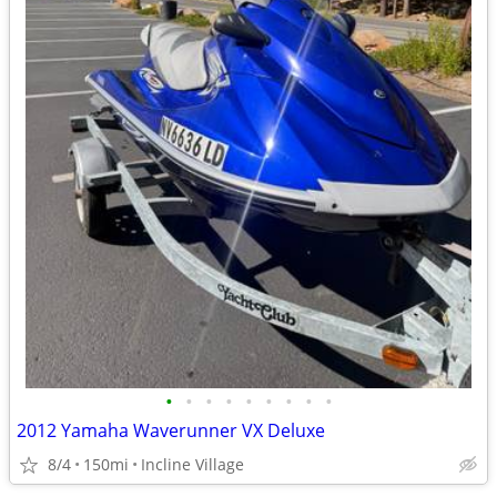
•
•
•
•
•
•
•
•
•
2012 Yamaha Waverunner VX Deluxe
8/4
150mi
Incline Village