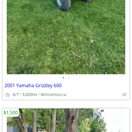
•
•
2001 Yamaha Grizzley 600
8/7
3,000mi
Winnemucca
$1,500