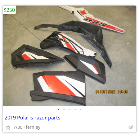
$250
•
•
•
•
•
2019 Polaris razor parts
7/30
fernley