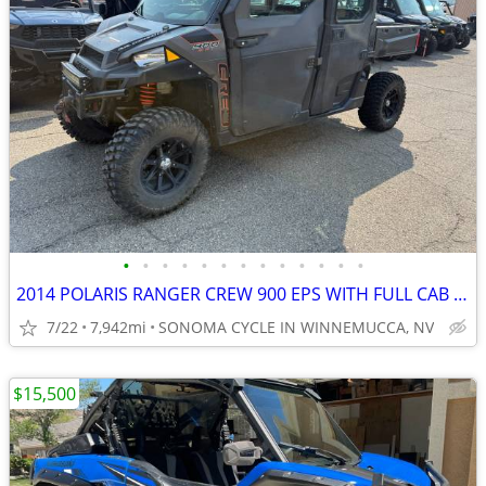
•
•
•
•
•
•
•
•
•
•
•
•
•
2014 POLARIS RANGER CREW 900 EPS WITH FULL CAB AND HEATER
7/22
7,942mi
SONOMA CYCLE IN WINNEMUCCA, NV
$15,500