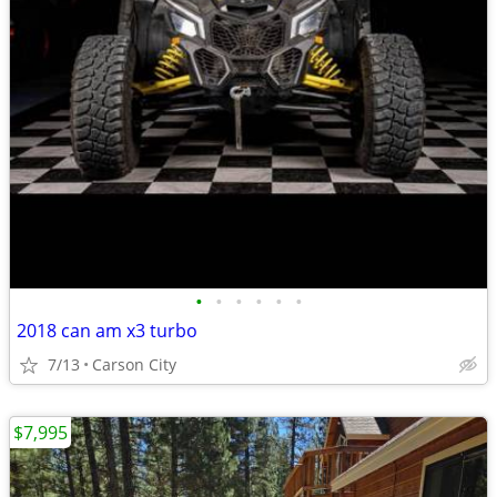
•
•
•
•
•
•
2018 can am x3 turbo
7/13
Carson City
$7,995