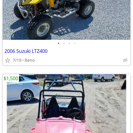
•
•
•
•
2006 Suzuki LTZ400
7/19
Reno
$1,500