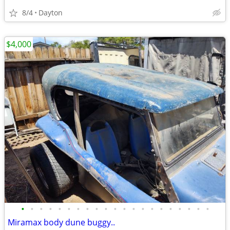
8/4
Dayton
$4,000
•
•
•
•
•
•
•
•
•
•
•
•
•
•
•
•
•
•
•
•
•
Miramax body dune buggy..