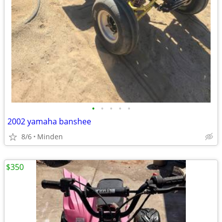
•
•
•
•
•
2002 yamaha banshee
8/6
Minden
$350