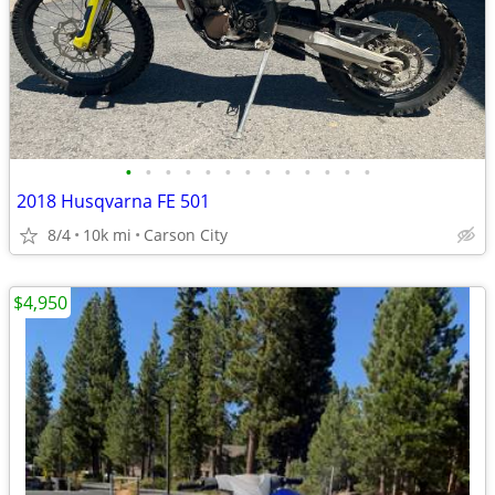
•
•
•
•
•
•
•
•
•
•
•
•
•
2018 Husqvarna FE 501
8/4
10k mi
Carson City
$4,950