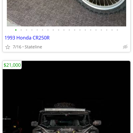
•
•
•
•
•
•
•
•
•
•
•
•
•
•
•
•
•
•
•
•
1993 Honda CR250R
7/16
Stateline
$21,000