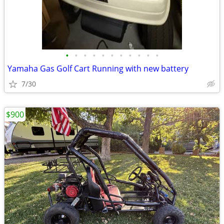
•
•
•
•
•
•
•
•
•
•
•
Yamaha Gas Golf Cart Running with new battery
7/30
$900