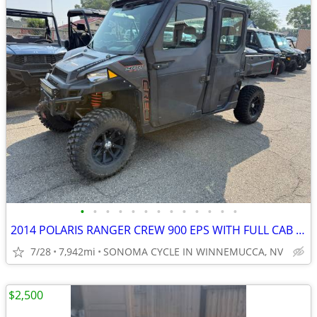
•
•
•
•
•
•
•
•
•
•
•
•
•
2014 POLARIS RANGER CREW 900 EPS WITH FULL CAB AND HEATER
7/28
7,942mi
SONOMA CYCLE IN WINNEMUCCA, NV
$2,500