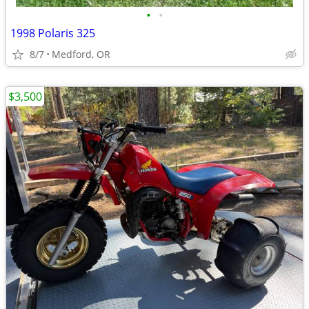
•
•
1998 Polaris 325
8/7
Medford, OR
$3,500