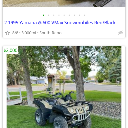
•
•
•
•
•
•
•
•
•
2 1995 Yamaha ❄️ 600 VMax Snowmobiles Red/Black
8/8
3,000mi
South Reno
$2,000