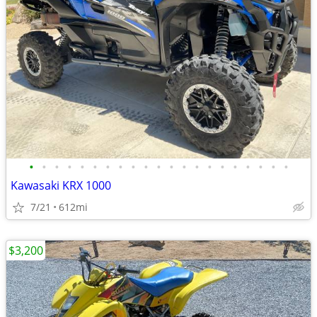
•
•
•
•
•
•
•
•
•
•
•
•
•
•
•
•
•
•
•
•
•
Kawasaki KRX 1000
7/21
612mi
$3,200