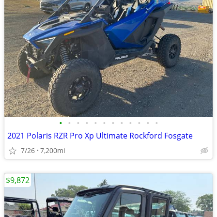
•
•
•
•
•
•
•
•
•
•
•
•
2021 Polaris RZR Pro Xp Ultimate Rockford Fosgate
7/26
7,200mi
$9,872