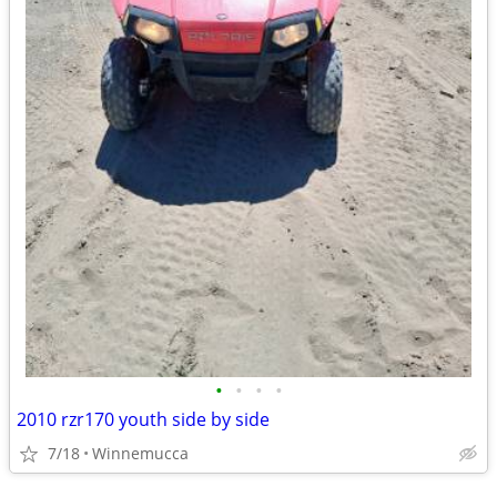
•
•
•
•
2010 rzr170 youth side by side
7/18
Winnemucca