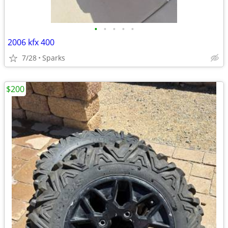
•
•
•
•
•
2006 kfx 400
7/28
Sparks
$200