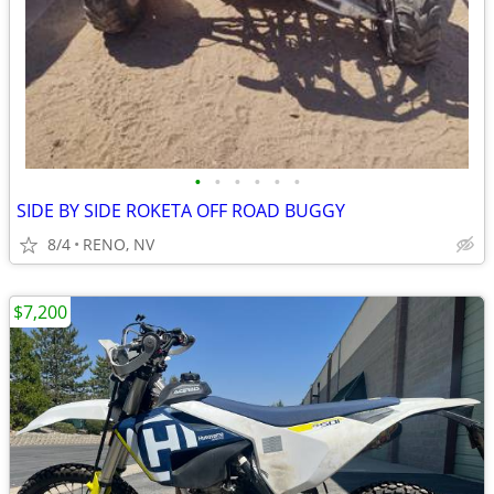
•
•
•
•
•
•
SIDE BY SIDE ROKETA OFF ROAD BUGGY
8/4
RENO, NV
$7,200