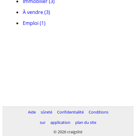
Immobilier (3)
À vendre (3)
Emploi (1)
Aide
sûreté
Confidentialité
Conditions
sur
application
plan du site
© 2026 craigslist