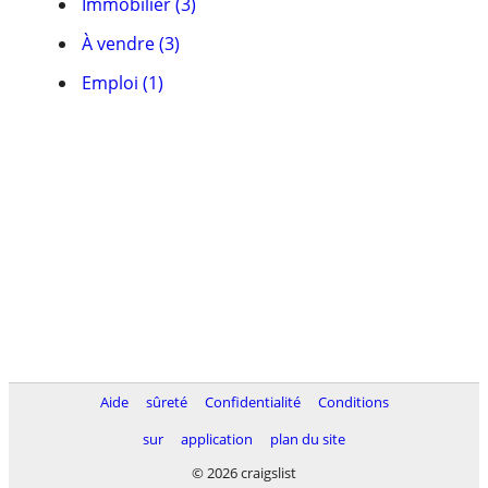
Immobilier (3)
À vendre (3)
Emploi (1)
Aide
sûreté
Confidentialité
Conditions
sur
application
plan du site
© 2026 craigslist