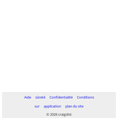
Aide
sûreté
Confidentialité
Conditions
sur
application
plan du site
© 2026 craigslist