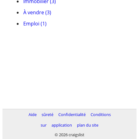
Immobilier (3)
À vendre (3)
Emploi (1)
Aide
sûreté
Confidentialité
Conditions
sur
application
plan du site
© 2026 craigslist