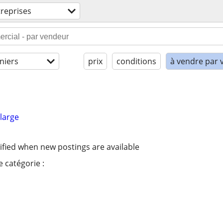
reprises
niers
prix
conditions
à vendre par 
large
ified when new postings are available
 catégorie :