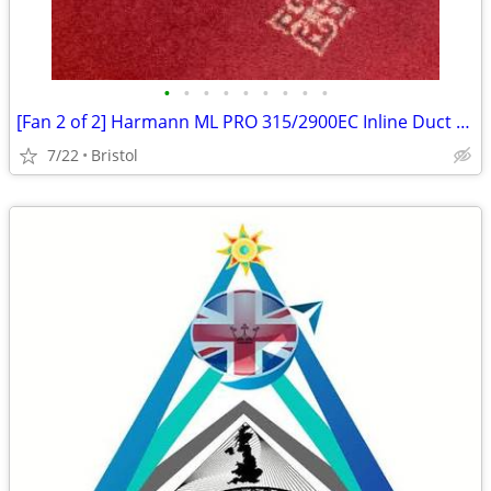
•
•
•
•
•
•
•
•
•
[Fan 2 of 2] Harmann ML PRO 315/2900EC Inline Duct Fan — 282W EC Motor
7/22
Bristol