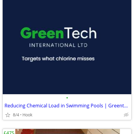
•
Reducing Chemical Load in Swimming Pools | Greentech International
8/4
Hook
£475