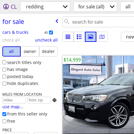
CL
redding
for sale (all)
all
for sale
cars & trucks
45
new
check all
uncheck all
all
owner
dealer
$14,999
search titles only
has image
posted today
hide duplicates
MILES FROM LOCATION

use map...
from this seller only
free
PRICE