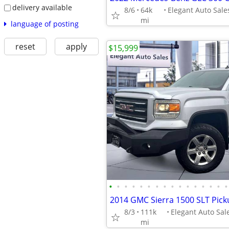
delivery available
8/6
64k
mi
language of posting
reset
apply
$15,999
•
•
•
•
•
•
•
•
•
•
•
•
•
•
•
•
2014 GMC Sierra 1500 SLT Pick
8/3
111k
mi