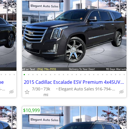
•
•
•
•
•
•
•
•
•
•
•
•
•
•
•
•
•
•
•
•
•
•
•
•
•
•
•
•
pe
2015 Cadillac Escalade ESV Premium 4x4SUV SUV
Elegant Auto Sales 916-794-7970
7/30
73k
Elegant Auto Sales 916-794-7970
mi
$10,999