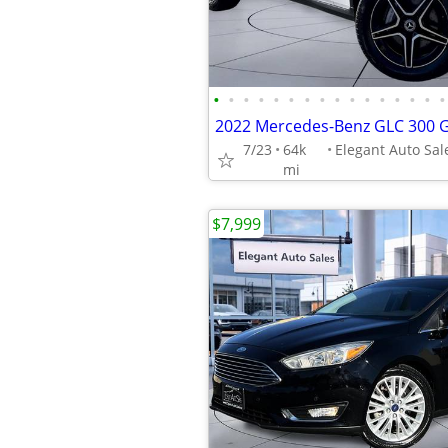
•
•
•
•
•
•
•
•
•
•
•
•
•
•
•
•
7/23
64k
mi
$7,999