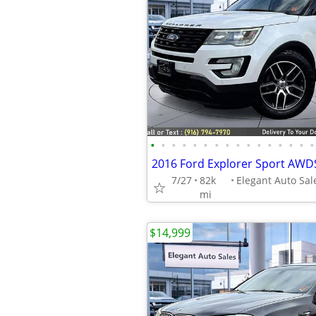
•
•
•
•
•
•
•
•
•
•
•
•
•
•
•
•
2016 Ford Explorer Sport AW
7/27
82k
mi
$14,999