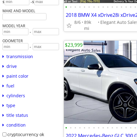
-
$
$
•
•
•
•
•
•
•
•
•
•
•
•
•
•
•
•
MAKE AND MODEL
2018 BMW X4 xDrive28i xDrive
8/6
89k
MODEL YEAR
mi
-
ODOMETER
$23,999
-
transmission
drive
paint color
fuel
cylinders
type
title status
condition
•
•
•
•
•
•
•
•
•
•
•
•
•
•
•
•
cryptocurrency ok