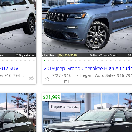
•
•
•
•
•
•
•
•
•
•
•
•
•
•
•
•
•
•
•
•
•
•
•
•
•
•
•
•
DSUV SUV
2019 Jeep Grand Cherokee High Altitud
Elegant Auto Sales 916-794-7970
7/27
94k
mi
$21,999