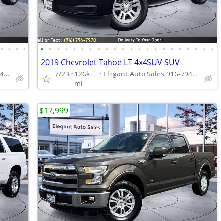
•
•
•
•
•
•
•
•
•
•
•
•
•
•
•
•
•
•
•
•
•
•
•
•
•
•
2019 Chevrolet Tahoe LT 4x4SUV SUV
Elegant Auto Sales 916-794-7970
7/23
126k
Elegant Auto Sales 916-794-7970
mi
$17,999