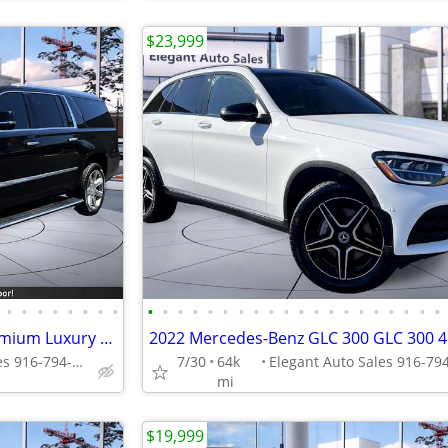
$23,999
•
•
•
•
•
•
•
•
•
•
•
•
•
•
•
•
•
•
•
•
•
•
•
•
•
•
•
•
2017 Cadillac Escalade ESV Premium Luxury SUV
Elegant Auto Sales 916-794-7970
7/30
64k
mi
$19,999