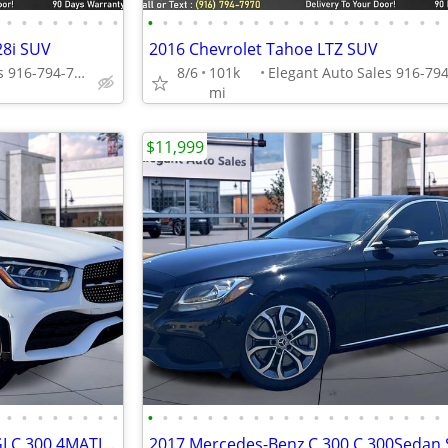
•
•
•
•
•
•
•
•
•
•
•
•
•
•
•
•
•
•
•
•
•
•
•
•
•
•
•
•
28i SUV
2016 Chevrolet Tahoe LTZ SUV
Elegant Auto Sales 916-794-7970
8/6
101k
mi
$11,999
•
•
•
•
•
•
•
•
•
•
•
•
•
•
•
•
•
•
•
•
•
•
•
•
•
•
•
•
2022 Mercedes-Benz GLC 300 GLC 300 4MATIC AWDSUV SUV
2017 Mercedes-Benz C 300 C 300Sedan