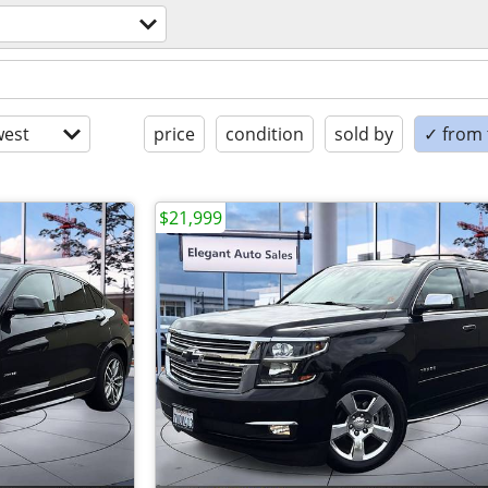
est
price
condition
sold by
✓ from t
$21,999