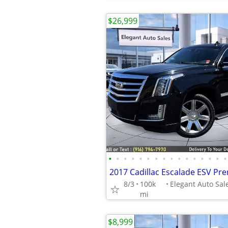
$26,999
•
•
•
•
•
•
•
•
•
•
•
•
•
•
•
•
8/3
100k
mi
$8,999