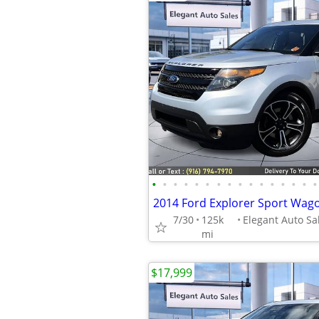
•
•
•
•
•
•
•
•
•
•
•
•
•
•
•
•
2014 Ford Explorer Sport Wag
7/30
125k
mi
$17,999