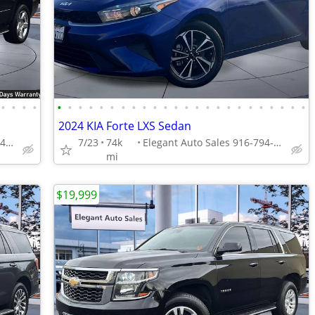
•
•
•
•
•
•
•
•
•
•
•
•
•
•
•
•
•
•
•
•
•
•
•
•
•
•
•
•
2024 KIA Forte LXS Sedan
Elegant Auto Sales 916-794-7970
7/23
74k
Elegant Auto Sales 916-794-7970
mi
$19,999