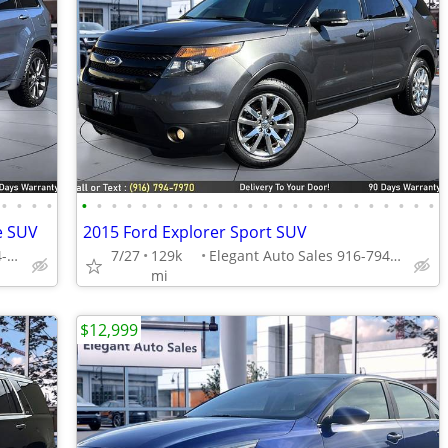
•
•
•
•
•
•
•
•
•
•
•
•
•
•
•
•
•
•
•
•
•
•
•
•
•
•
•
•
e SUV
2015 Ford Explorer Sport SUV
Elegant Auto Sales 916-794-7970
7/27
129k
Elegant Auto Sales 916-794-7970
mi
$12,999