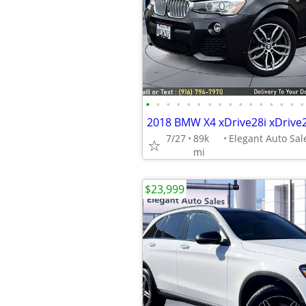
•
•
•
•
•
•
•
•
•
•
•
•
•
•
•
•
2018 BMW X4 xDrive28i xDrive
7/27
89k
mi
$23,999