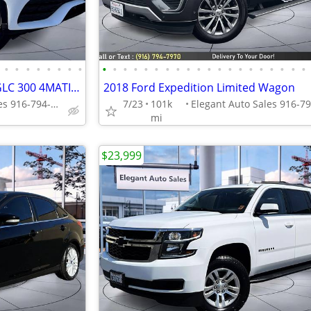
•
•
•
•
•
•
•
•
•
•
•
•
•
•
•
•
•
•
•
•
•
•
•
•
•
•
•
•
2022 Mercedes-Benz GLC 300 GLC 300 4MATIC AWDSUV SUV
2018 Ford Expedition Limited Wagon
Elegant Auto Sales 916-794-7970
7/23
101k
mi
$23,999