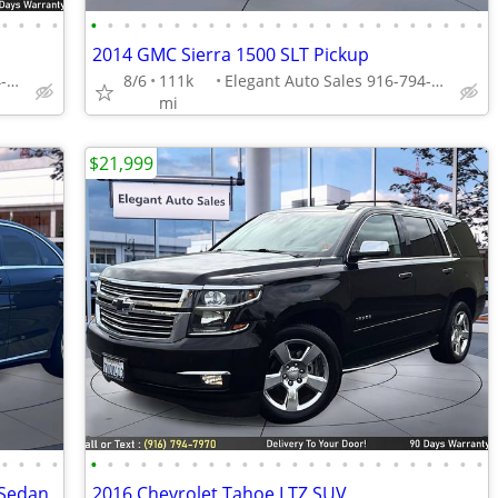
•
•
•
•
•
•
•
•
•
•
•
•
•
•
•
•
•
•
•
•
•
•
•
•
•
•
•
•
2014 GMC Sierra 1500 SLT Pickup
Elegant Auto Sales 916-794-7970
8/6
111k
Elegant Auto Sales 916-794-7970
mi
$21,999
•
•
•
•
•
•
•
•
•
•
•
•
•
•
•
•
•
•
•
•
•
•
•
•
•
•
•
•
 Sedan
2016 Chevrolet Tahoe LTZ SUV