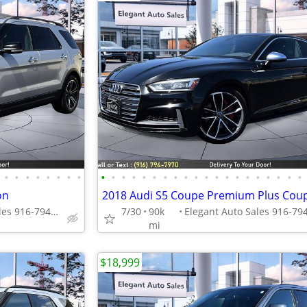
•
•
•
•
•
•
•
•
•
•
•
•
•
•
•
•
•
•
•
•
•
•
•
•
•
•
•
•
on
2018 Audi S5 Coupe Premium Plus Cou
Elegant Auto Sales 916-794-7970
7/30
90k
mi
$18,999