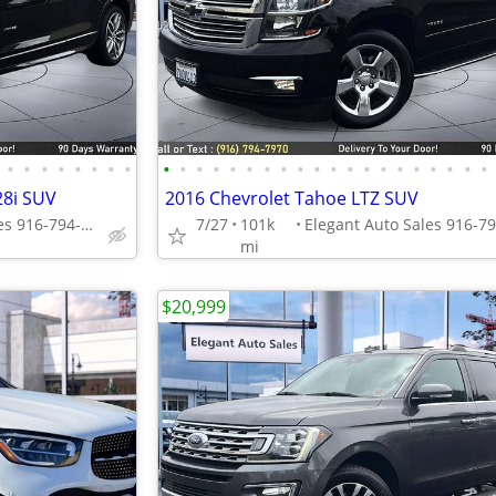
•
•
•
•
•
•
•
•
•
•
•
•
•
•
•
•
•
•
•
•
•
•
•
•
•
•
•
•
28i SUV
2016 Chevrolet Tahoe LTZ SUV
Elegant Auto Sales 916-794-7970
7/27
101k
mi
$20,999