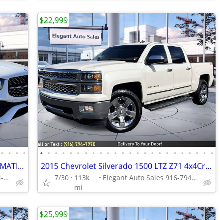
$22,999
•
•
•
•
•
•
•
•
•
•
•
•
•
•
•
•
•
•
•
•
•
•
•
•
•
•
•
•
2022 Mercedes-Benz GLC 300 GLC 300 4MATIC AWDSUV SUV
2015 Chevrolet Silverado 1500 LTZ Z71 4x4Crew Cab 5.8 ft. SB Pickup
Elegant Auto Sales 916-794-7970
7/30
113k
Elegant Auto Sales 916-794-7970
mi
$25,999