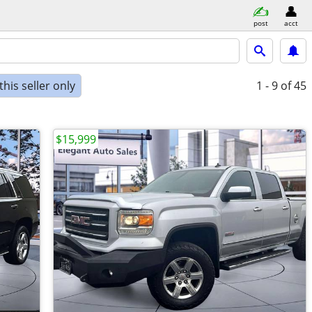
post
acct
his seller only
1 - 9
of 45
$15,999