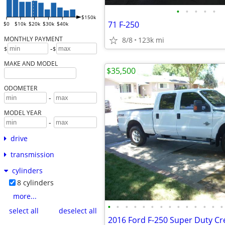
•
•
•
•
•
$150k
71 F-250
$0
$10k
$20k
$30k
$40k
MONTHLY PAYMENT
8/8
123k mi
-
$
$
MAKE AND MODEL
$35,500
ODOMETER
-
MODEL YEAR
-
drive
transmission
cylinders
8 cylinders
more...
•
•
•
•
•
•
•
•
•
•
•
•
•
•
select all
deselect all
2016 Ford F-250 Super Duty C