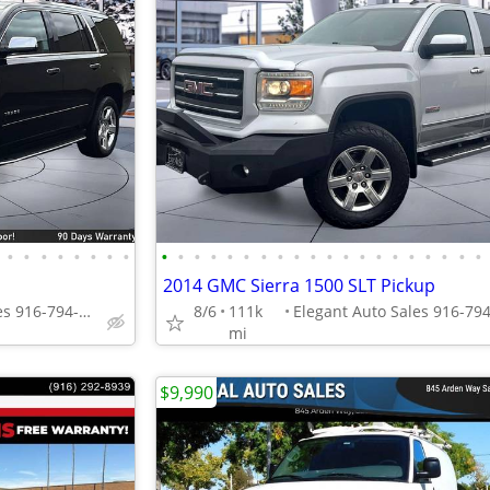
•
•
•
•
•
•
•
•
•
•
•
•
•
•
•
•
•
•
•
•
•
•
•
•
•
•
•
•
2014 GMC Sierra 1500 SLT Pickup
Elegant Auto Sales 916-794-7970
8/6
111k
mi
$9,990