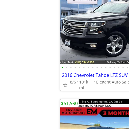
•
•
•
•
•
•
•
•
•
•
•
•
•
•
•
•
2016 Chevrolet Tahoe LTZ SUV
8/6
101k
mi
$51,990