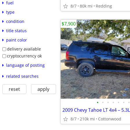
fuel
8/7
80k mi
Redding
type
condition
$7,900
title status
paint color
delivery available
cryptocurrency ok
language of posting
related searches
reset
apply
•
•
•
•
•
•
•
8/7
210k mi
Cottonwood