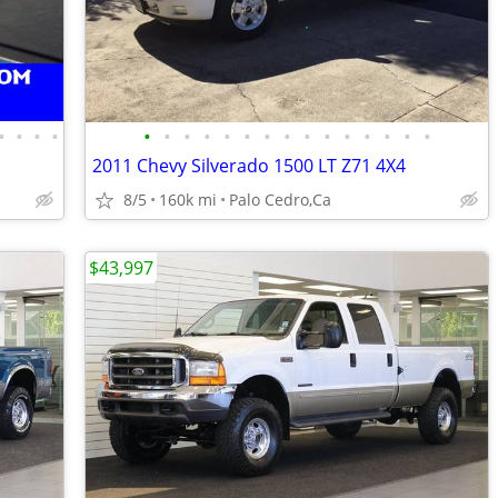
•
•
•
•
•
•
•
•
•
•
•
•
•
•
•
•
•
•
•
2011 Chevy Silverado 1500 LT Z71 4X4
8/5
160k mi
Palo Cedro,Ca
$43,997