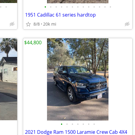
•
•
•
•
•
•
•
•
•
•
•
•
•
•
•
1951 Cadillac 61 series hardtop
8/8
20k mi
$44,800
•
•
•
•
•
•
•
2021 Dodge Ram 1500 Laramie Crew Cab 4X4