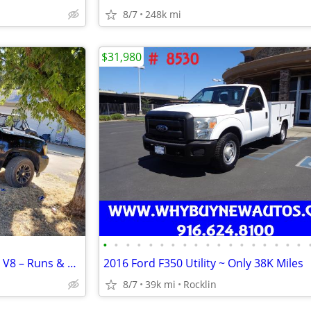
8/7
248k mi
$31,980
•
•
•
•
•
•
•
•
•
•
•
•
•
•
•
•
•
•
2009 Chevy Tahoe LT 4x4 – 5.3L V8 – Runs & Drives Great – $7,900 OBO
2016 Ford F350 Utility ~ Only 38K Miles
8/7
39k mi
Rocklin