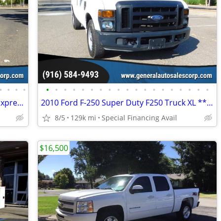
•
•
•
•
•
•
•
•
•
•
•
•
•
•
•
•
•
•
•
•
•
•
•
2013 Chevrolet Express 2500 ** Chevy Express Cargo Van ** Low Miles **
2010 Ford F-250 Super Duty F250 Truck XL ** Clean Title ** 1Owner
8/5
129k mi
Special Financing Avail
$16,500