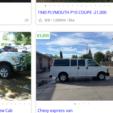
•
•
•
•
•
•
•
•
•
•
•
•
•
•
•
1940 PLYMOUTH P10 COUPE -21,000
8/8
1,000mi
Eka
$3,800
•
•
•
•
•
•
•
•
•
•
•
rew Cab
Chevy express van