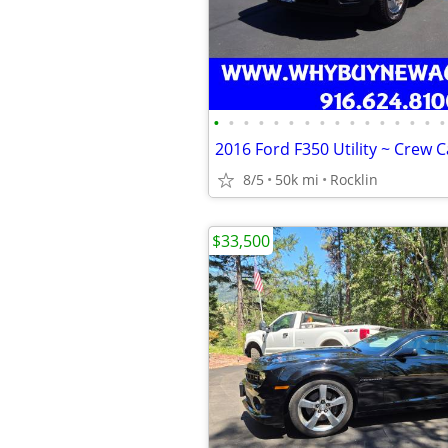
•
•
•
•
•
•
•
•
•
•
•
•
•
•
•
•
8/5
50k mi
Rocklin
$33,500