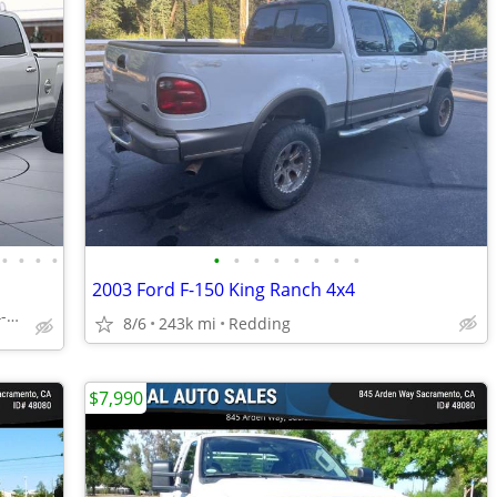
•
•
•
•
•
•
•
•
•
•
•
•
2003 Ford F-150 King Ranch 4x4
Elegant Auto Sales 916-794-7970
8/6
243k mi
Redding
$7,990