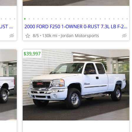
•
•
•
•
•
•
•
•
•
•
•
•
•
•
•
•
•
•
•
•
•
•
•
•
•
•
•
•
2002 FORD F-350 7.3L 78K 1-OWNER 0-RUST 4X4 F350 F250 2003 2001 2000
2000 FORD F250 1-OWNER 0-RUST 7.3L LB F-250 F350 1999 2001 2002 2003
8/5
130k mi
Jordan Motorsports
$39,997