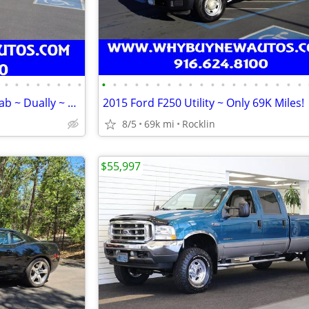
•
•
•
•
•
•
•
•
•
•
•
•
•
•
•
•
•
•
•
•
•
•
•
•
•
•
•
2016 Ford F350 Utility ~ Crew Cab ~ Dually ~ Only 49K Miles!
2015 Ford F250 Utility ~ Only 69K Miles!
8/5
69k mi
Rocklin
$55,997