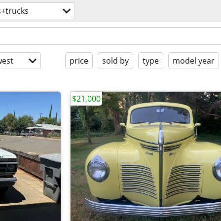
s+trucks
est
price
sold by
type
model year
$21,000