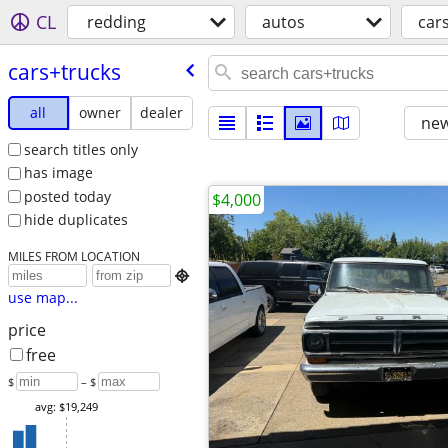
CL
redding
autos
car
cars+trucks
all
owner
dealer
new
search titles only
has image
posted today
$4,000
hide duplicates
MILES FROM LOCATION

use map...
price
free
$
– $
avg: $19,249