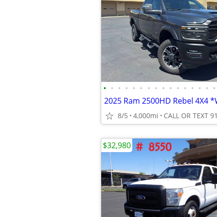
•
•
•
•
•
•
•
•
•
•
•
•
•
•
•
•
2025 Ram 2500HD Rebel 4X4 
8/5
4,000mi
CALL OR TEXT 9
$32,980