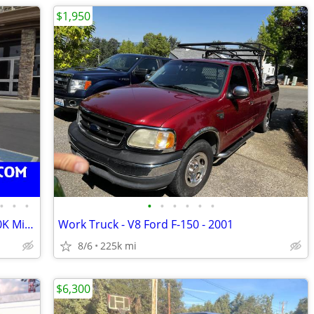
$1,950
•
•
•
•
•
•
•
•
•
2015 Ford F250 ~ 8ft Stake Bed ~ Only 40K Miles!
Work Truck - V8 Ford F-150 - 2001
8/6
225k mi
$6,300