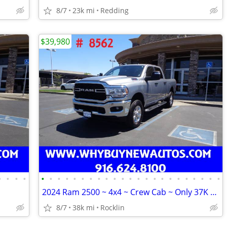
8/7
23k mi
Redding
$39,980
•
•
•
•
•
•
•
•
•
•
•
•
•
•
•
•
•
•
•
•
•
•
•
•
•
•
•
2024 Ram 2500 ~ 4x4 ~ Crew Cab ~ Only 37K Miles!
8/7
38k mi
Rocklin