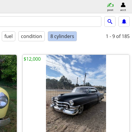
post
acct
fuel
condition
8 cylinders
1 - 9
of 185
$12,000