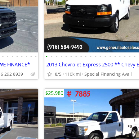
•
•
•
•
•
•
•
•
•
•
•
•
•
•
•
•
•
•
•
•
•
•
•
•
•
•
•
*WE FINANCE*
16 292 8939
8/5
110k mi
Special Financing Avail
$25,980