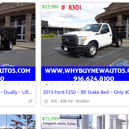
$23,980
•
•
•
•
•
•
•
•
•
•
•
•
•
•
•
•
•
•
•
•
•
•
•
•
2015 Ford F350 ~ 9ft Stake Bed ~ Dually ~ Liftgate ~ Only 48K Miles!
8/6
40k mi
Rocklin
$15,999