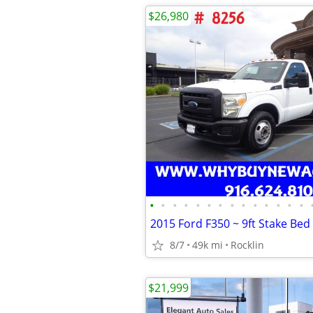
$26,980
•
•
•
•
•
•
•
•
•
•
•
•
•
•
8/7
49k mi
Rocklin
$21,999