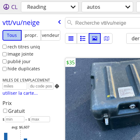
CL
Reading
autos
vtt/​vu/​neige
Tous
propr.
vendeur
der
rech titres uniq
Image jointe
publié jour
$35
hide duplicates
MILES DE L’EMPLACEMENT

utiliser la carte...
Prix
Gratuit
$
– $
avg: $6,607