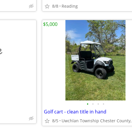
8/8
Reading
$5,000
e
•
•
•
•
Golf cart - clean title in hand
8/5
Uwchlan Township Chester County,