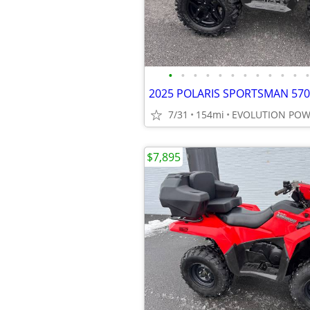
•
•
•
•
•
•
•
•
•
•
•
•
7/31
154mi
EVOLUTION PO
$7,895