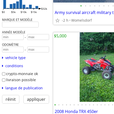
•
•
•
•
•
•
•
•
$32k
$0
$5k
$10k
$15k
MARQUE ET MODÈLE
-2 h
Womelsdorf
ANNÉE MODÈLE
$5,000
-
ODOMÈTRE
-
vehicle type
conditions
crypto-monnaie ok
livraison possible
langue de publication
réinit
appliquer
•
•
•
•
•
•
•
•
•
•
•
•
•
•
•
•
2008 Honda TRX 450er