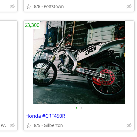
8/8
Pottstown
$3,300
•
•
Honda #CRF450R
 PA
8/5
Gilberton