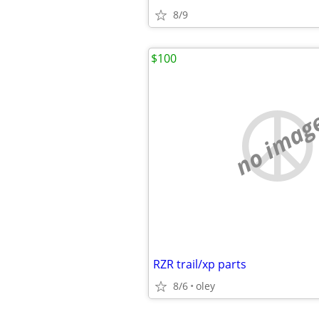
8/9
$100
no imag
RZR trail/xp parts
8/6
oley