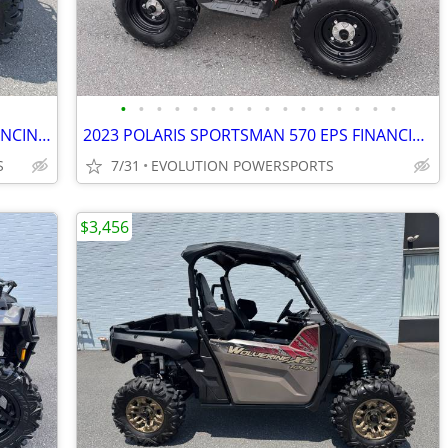
•
•
•
•
•
•
•
•
•
•
•
•
•
•
•
•
2021 YAMAHA KODIAK 700 EPS 4X4 FINANCING AVAILABLE
2023 POLARIS SPORTSMAN 570 EPS FINANCING AVAILABLE
S
7/31
EVOLUTION POWERSPORTS
$3,456