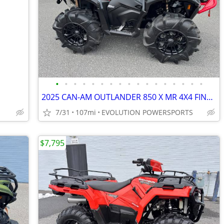
•
•
•
•
•
•
•
•
•
•
•
•
•
•
•
•
•
2025 CAN-AM OUTLANDER 850 X MR 4X4 FINANCING AVAILABLE
7/31
107mi
EVOLUTION POWERSPORTS
$7,795