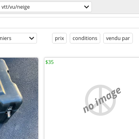
vtt/vu/neige
niers
prix
conditions
vendu par
$35
no image