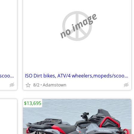
no image
ISO Dirt bikes, ATV/4 wheelers,mopeds/scooters
ISO Dirt bikes, ATV/4 wheelers,mopeds/scooters
8/2
Adamstown
$13,695