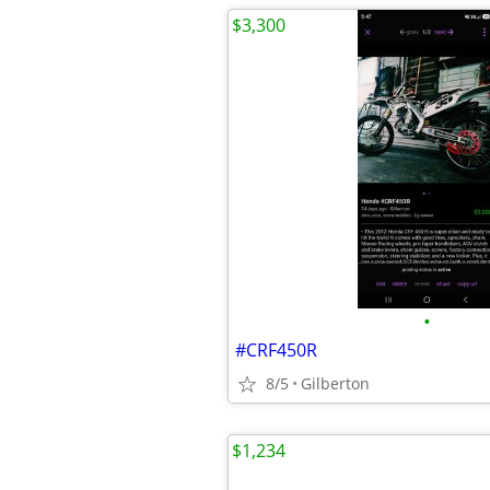
$3,300
•
#CRF450R
8/5
Gilberton
$1,234