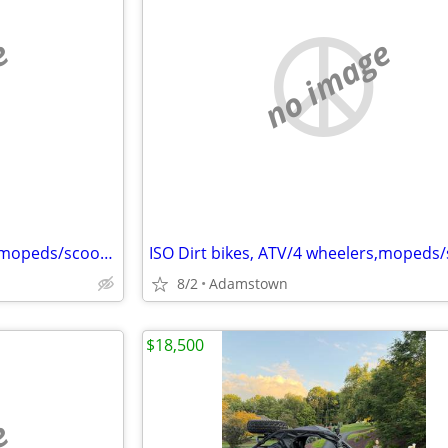
e
no image
ISO Dirt bikes, ATV/4 wheelers,mopeds/scooters
8/2
Adamstown
$18,500