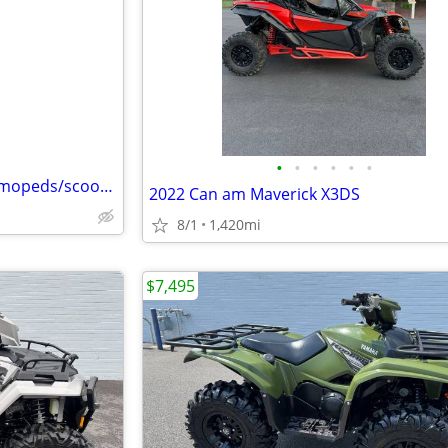
e
•
•
•
•
•
•
ISO Dirt bikes, ATV/4 wheelers,mopeds/scooters
2022 Can am Maverick X3DS
8/1
1,420mi
$7,495