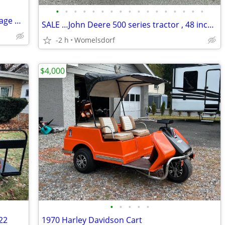
•
•
•
•
•
•
•
•
•
•
•
•
•
•
•
•
•
Army survival aircraft military truck vintage waterproof box /ford-chevy
SALE …John Deere 500 series tractor , 48 inch snow plow snowplow NOS…$250
-2 h
Womelsdorf
$4,000
•
•
•
•
•
22
1970 Harley Davidson Cart