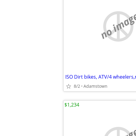
no imag
8/2
Adamstown
$1,234