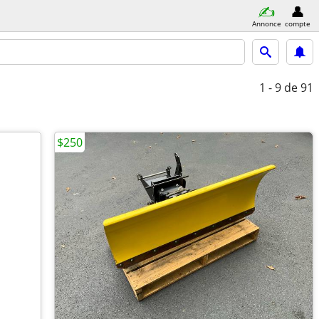
Annonce
compte
1 - 9
de 91
$250