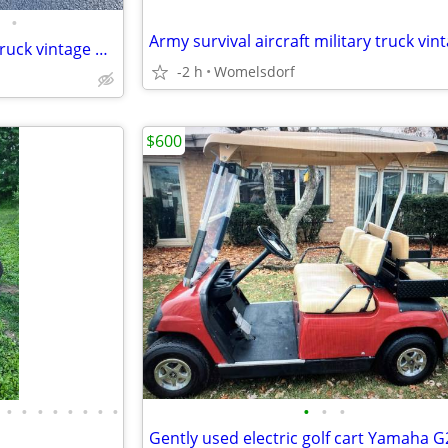
•
Army survival aircraft military truck vintage waterproof box /ford-chevy
-2 h
Womelsdorf
$600
•
•
•
•
•
•
•
•
•
•
•
Gently used electric golf cart Yamaha G