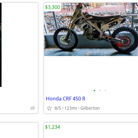
$3,300
•
•
•
Honda CRF 450 R
8/5
123mi
Gilberton
$1,234