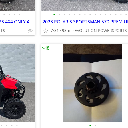
•
•
•
•
•
•
•
•
•
•
•
•
•
•
•
•
•
•
•
2023 SUZUKI KINGQUAD 500 EPS 4X4 ONLY 450 MILES FINANCING AVAILABLE
RTS
7/31
93mi
EVOLUTION POWERSPORTS
$48
•
•
•
•
•
•