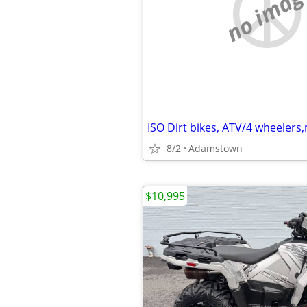
no imag
8/2
Adamstown
$10,995