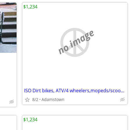
$1,234
no image
ISO Dirt bikes, ATV/4 wheelers,mopeds/scooters
8/2
Adamstown
$1,234