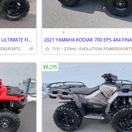
•
•
•
•
•
•
•
•
•
•
•
•
•
•
•
•
•
•
2025 POLARIS SPORTSMAN 570 ULTIMATE FINANCING AVAILABLE
WERSPORTS
7/31
270mi
EVOLUTION POWERSPORT
$8,295