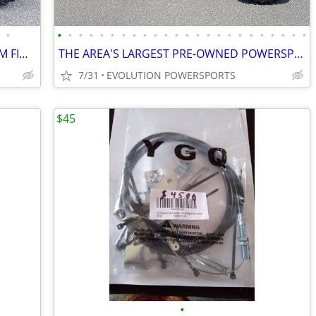
•
•
•
•
•
•
•
•
•
•
•
•
•
•
•
•
•
•
•
•
•
•
•
•
•
2023 POLARIS SPORTSMAN 570 PREMIUM FINANCING AVAILABLE
THE AREA'S LARGEST PRE-OWNED POWERSPORTS DEALER FINANCING AVAILABLE
7/31
EVOLUTION POWERSPORTS
$45
•