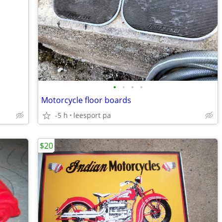
•
•
•
•
Motorcycle floor boards
-5 h
leesport pa
$20