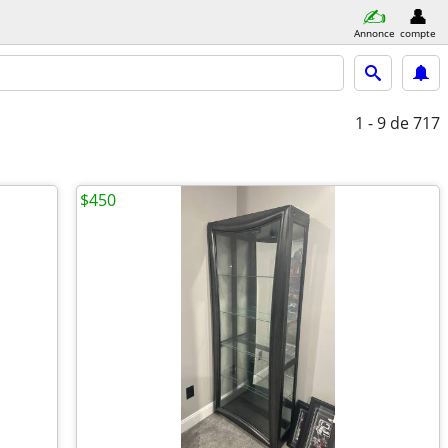
Annonce
compte
1 - 9
de 717
$450