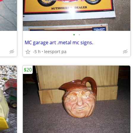
•
•
MC garage art .metal mc signs.
-5 h
leesport pa
$20