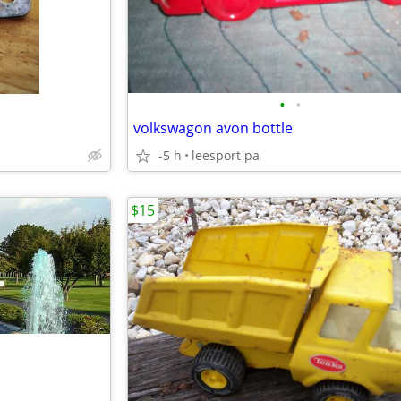
•
•
volkswagon avon bottle
-5 h
leesport pa
$15