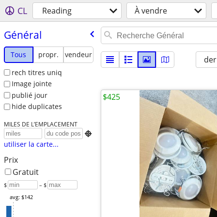
CL
Reading
À vendre
Général
Tous
propr.
vendeur
der
rech titres uniq
Image jointe
publié jour
$425
hide duplicates
MILES DE L’EMPLACEMENT

utiliser la carte...
Prix
Gratuit
$
– $
avg: $142