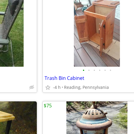
•
•
•
•
•
•
Trash Bin Cabinet
-4 h
Reading, Pennsylvania
$75