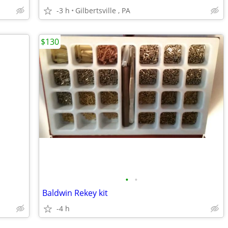
-3 h
Gilbertsville , PA
$130
•
•
Baldwin Rekey kit
-4 h