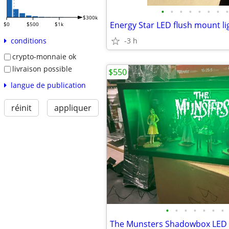
•
•
•
•
•
•
•
•
$300k
$0
$500
$1k
-3 h
conditions
crypto-monnaie ok
livraison possible
$550
langue de publication
réinit
appliquer
•
•
•
•
•
•
•