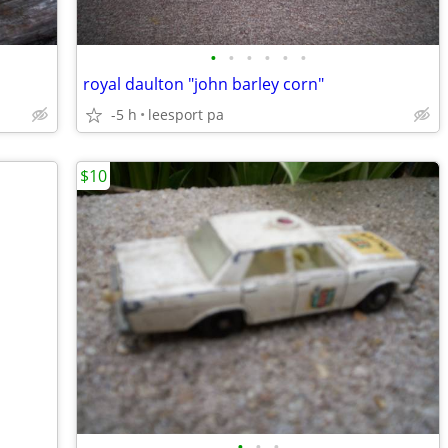
•
•
•
•
•
•
royal daulton "john barley corn"
-5 h
leesport pa
$10
•
•
•