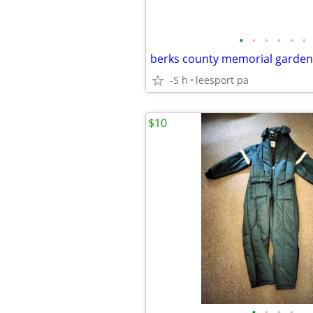
•
•
•
•
•
•
-5 h
leesport pa
$10
•
•
•
•