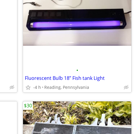
•
Fluorescent Bulb 18” Fish tank Light
-4 h
Reading, Pennsylvania
$30