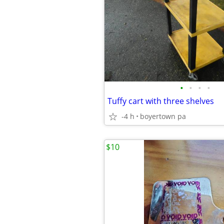
•
•
•
•
Tuffy cart with three shelves
-4 h
boyertown pa
$10