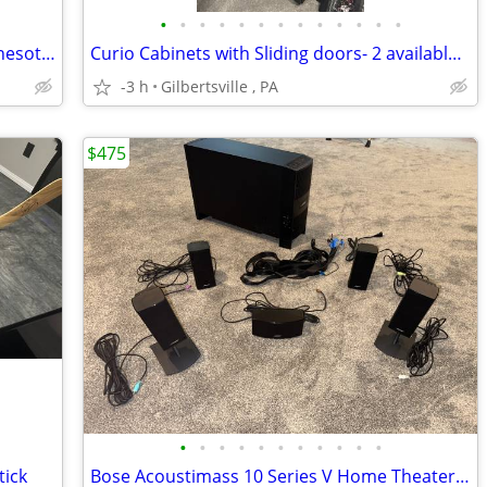
•
•
•
•
•
•
•
•
•
•
•
•
•
Pool cue sticks, Balls & accessories Minnesota fats liquid LEDs graphi
Curio Cabinets with Sliding doors- 2 available- Black Glass
-3 h
Gilbertsville , PA
$475
•
•
•
•
•
•
•
•
•
•
•
tick
Bose Acoustimass 10 Series V Home Theater Speaker System. 5.1