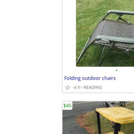
•
Folding outdoor chairs
-4 h
READING
$45