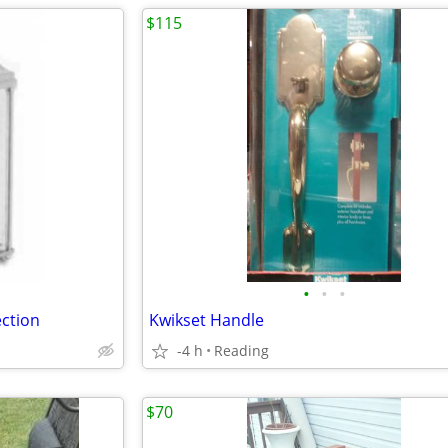
$115
•
•
•
ection
Kwikset Handle
-4 h
Reading
$70