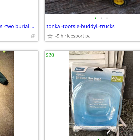
•
•
•
berks county memorial gardens -two burial plots
tonka -tootsie-buddyL-trucks
-5 h
leesport pa
$20
•
•