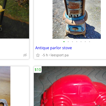
•
•
•
•
•
•
•
Antique parlor stove
-5 h
leesport pa
$10