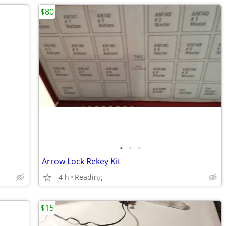
$80
•
•
•
Arrow Lock Rekey Kit
-4 h
Reading
$15