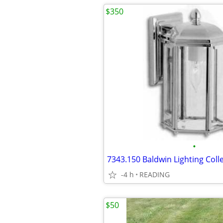
$350
•
7343.150 Baldwin Lighting Coll
-4 h
READING
$50