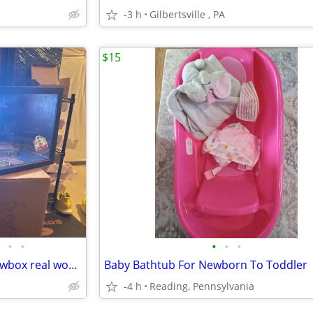
-3 h
Gilbertsville , PA
$15
•
•
•
•
•
Friday the 13th part two shadowbox real wood real glass LED 3D sign
Baby Bathtub For Newborn To Toddler
-4 h
Reading, Pennsylvania