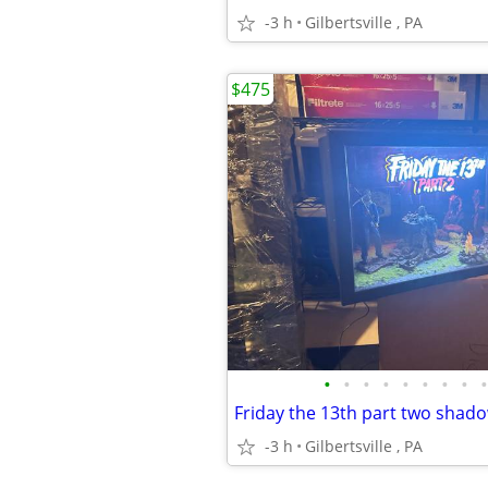
-3 h
Gilbertsville , PA
$475
•
•
•
•
•
•
•
•
•
-3 h
Gilbertsville , PA