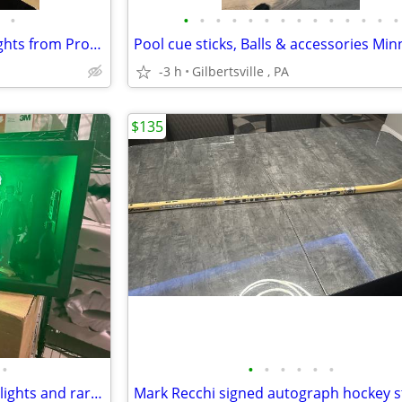
•
•
•
•
•
•
•
•
•
•
•
•
•
•
•
Energy Star LED flush mount lights from Progressive Lighting
-3 h
Gilbertsville , PA
$135
•
•
•
•
•
•
•
The Munsters Shadowbox LED lights and rare action figures
Mark Recchi signed autograph hockey s