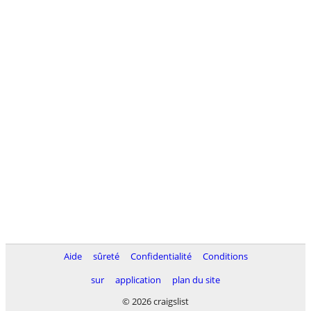
Aide
sûreté
Confidentialité
Conditions
sur
application
plan du site
© 2026 craigslist