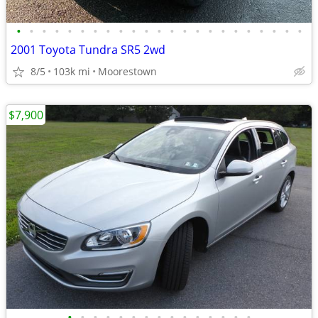
•
•
•
•
•
•
•
•
•
•
•
•
•
•
•
•
•
•
•
•
•
•
•
2001 Toyota Tundra SR5 2wd
8/5
103k mi
Moorestown
$7,900
•
•
•
•
•
•
•
•
•
•
•
•
•
•
•