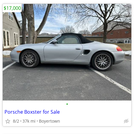
$17,000
•
Porsche Boxster for Sale
8/2
37k mi
Boyertown