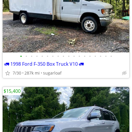
•
•
•
•
•
•
•
•
•
•
•
•
•
•
•
•
•
•
🚛 1998 Ford F-350 Box Truck V10 🚛
7/30
287k mi
sugarloaf
$15,400