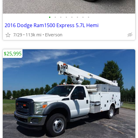
•
•
•
•
•
•
•
•
2016 Dodge Ram1500 Express 5.7L Hemi
7/29
113k mi
Elverson
$25,995