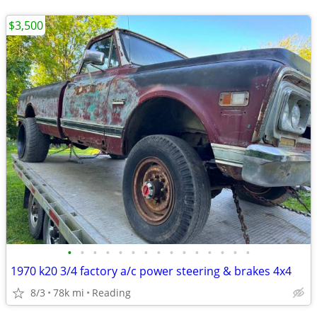
$3,500
•
•
•
•
•
•
•
•
•
•
•
•
•
•
•
1970 k20 3/4 factory a/c power steering & brakes 4x4
8/3
78k mi
Reading