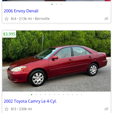
•
•
•
2006 Envoy Denali
8/4
213k mi
Bernville
$3,995
•
•
•
•
•
•
•
•
•
•
•
•
2002 Toyota Camry Le 4-Cyl.
8/3
230k mi