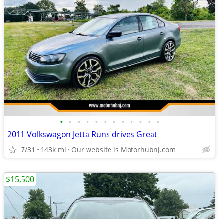
•
•
•
•
•
•
•
•
•
•
•
•
2011 Volkswagon Jetta Runs drives Great
7/31
143k mi
Our website is Motorhubnj.com
$15,500