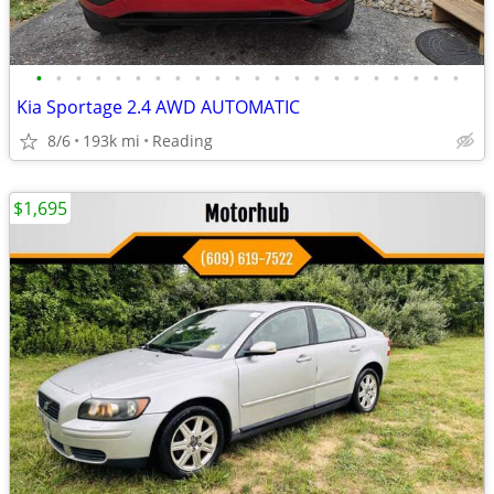
•
•
•
•
•
•
•
•
•
•
•
•
•
•
•
•
•
•
•
•
•
•
Kia Sportage 2.4 AWD AUTOMATIC
8/6
193k mi
Reading
$1,695