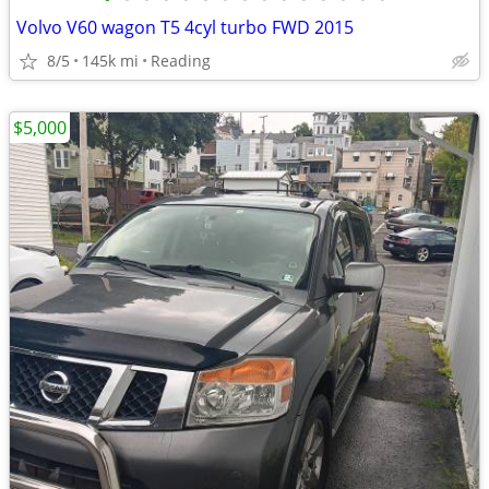
Volvo V60 wagon T5 4cyl turbo FWD 2015
8/5
145k mi
Reading
$5,000