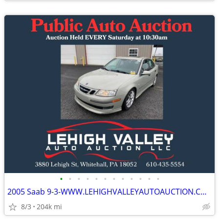
•
•
•
•
•
•
•
•
•
•
•
•
2005 Saab 9-3-WWW.LEHIGHVALLEYAUTOAUCTION.COM
8/3
204k mi