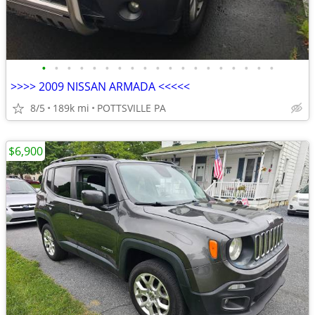
•
•
•
•
•
•
•
•
•
•
•
•
•
•
•
•
•
•
•
>>>> 2009 NISSAN ARMADA <<<<<
8/5
189k mi
POTTSVILLE PA
$6,900