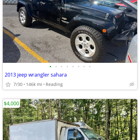
•
•
•
•
•
•
•
•
2013 jeep wrangler sahara
7/30
146k mi
Reading
$4,000