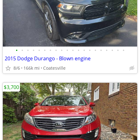
•
•
•
•
•
•
•
•
•
•
•
•
•
•
•
•
•
•
•
•
2015 Dodge Durango - Blown engine
8/6
166k mi
Coatesville
$3,700