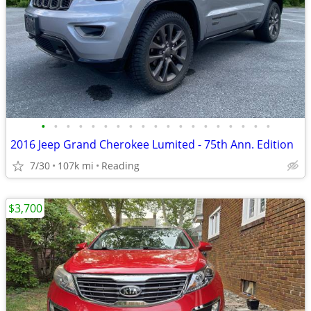
•
•
•
•
•
•
•
•
•
•
•
•
•
•
•
•
•
•
•
2016 Jeep Grand Cherokee Lumited - 75th Ann. Edition
7/30
107k mi
Reading
$3,700