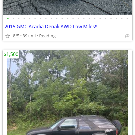
•
•
•
•
•
•
•
•
•
•
•
•
•
•
•
•
•
•
•
•
•
•
•
2015 GMC Acadia Denali AWD Low Miles!!
8/5
39k mi
Reading
$1,500