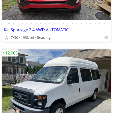
•
•
•
•
•
•
•
•
•
•
•
•
•
•
•
•
•
•
•
•
•
•
Kia Sportage 2.4 AWD AUTOMATIC
7/30
193k mi
Reading
$12,000