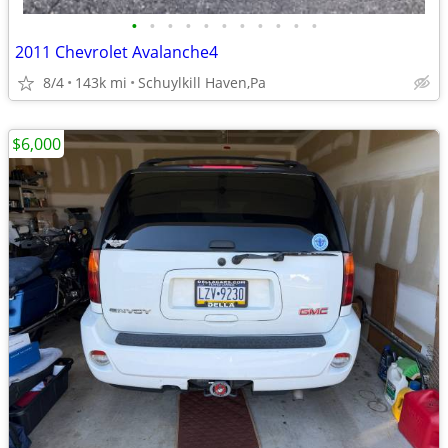
•
•
•
•
•
•
•
•
•
•
•
2011 Chevrolet Avalanche4
8/4
143k mi
Schuylkill Haven,Pa
$6,000