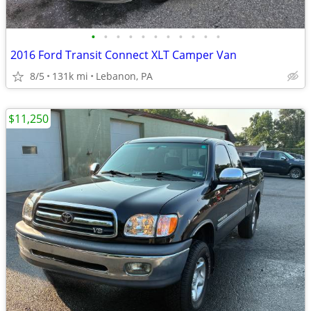
•
•
•
•
•
•
•
•
•
•
•
2016 Ford Transit Connect XLT Camper Van
8/5
131k mi
Lebanon, PA
$11,250