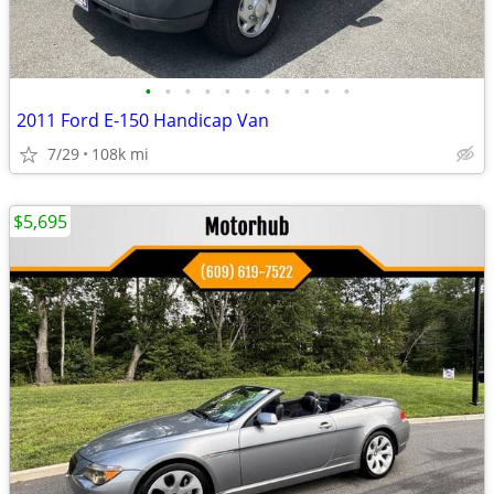
•
•
•
•
•
•
•
•
•
•
•
2011 Ford E-150 Handicap Van
7/29
108k mi
$5,695