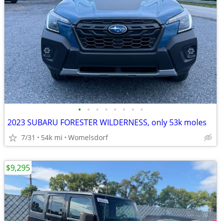
•
•
•
•
•
•
•
•
2023 SUBARU FORESTER WILDERNESS, only 53k moles
7/31
54k mi
Womelsdorf
$9,295