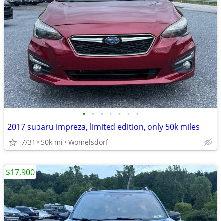
•
•
•
•
•
•
•
2017 subaru impreza, limited edition, only 50k miles
7/31
50k mi
Womelsdorf
$17,900