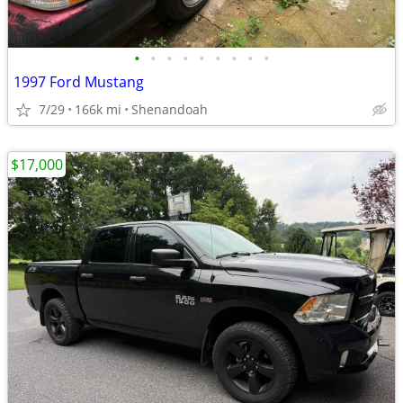
•
•
•
•
•
•
•
•
•
1997 Ford Mustang
7/29
166k mi
Shenandoah
$17,000