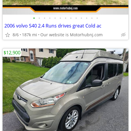
•
•
•
•
•
•
•
•
•
•
•
•
•
2006 volvo S40 2.4 Runs drives great Cold ac
8/6
187k mi
Our website is Motorhubnj.com
$12,900