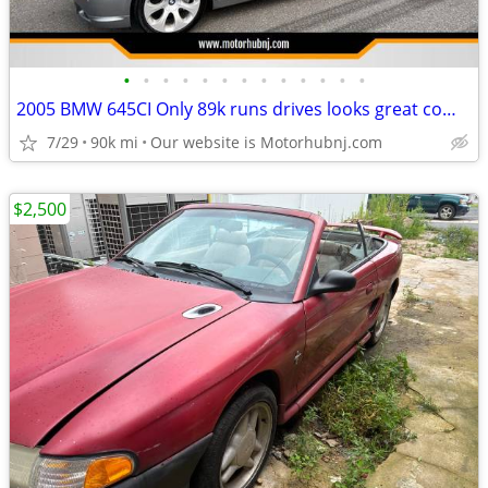
•
•
•
•
•
•
•
•
•
•
•
•
•
2005 BMW 645CI Only 89k runs drives looks great comvertible
7/29
90k mi
Our website is Motorhubnj.com
$2,500