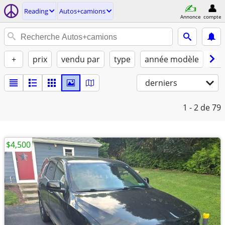
Reading
Autos+camions
Annonce
compte
+
prix
vendu par
type
année modèle
ca
derniers
1 - 2
de 79
$4,500