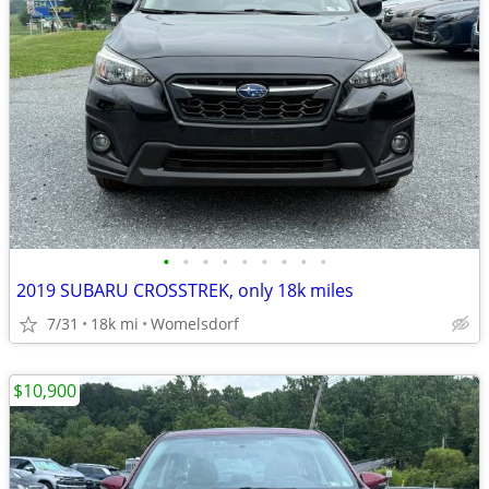
•
•
•
•
•
•
•
•
•
2019 SUBARU CROSSTREK, only 18k miles
7/31
18k mi
Womelsdorf
$10,900