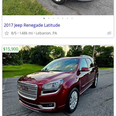
•
•
•
•
•
•
•
2017 Jeep Renegade Latitude
8/5
148k mi
Lebanon, PA
$15,900