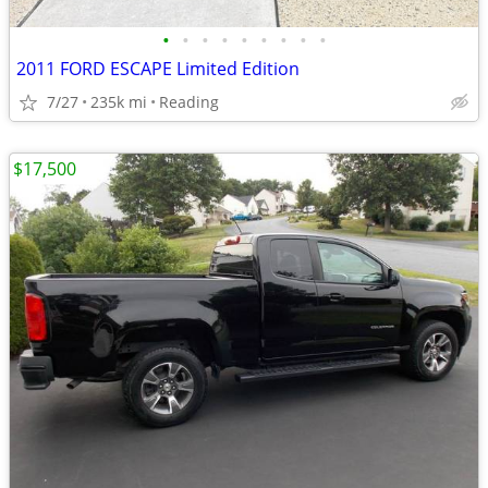
•
•
•
•
•
•
•
•
•
2011 FORD ESCAPE Limited Edition
7/27
235k mi
Reading
$17,500