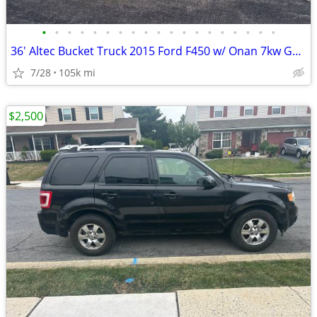
•
•
•
•
•
•
•
•
•
•
•
•
•
•
•
•
•
•
•
36' Altec Bucket Truck 2015 Ford F450 w/ Onan 7kw Generator
7/28
105k mi
$2,500