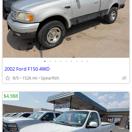
•
•
•
•
•
•
•
•
•
2002 Ford F150 4WD
8/5
152k mi
Spearfish
$4,988