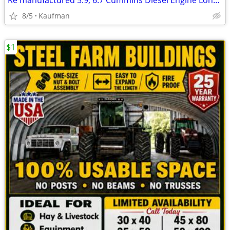
Re manufactured 5.9, 6.7 Cummins Diesel Engine Long Blocks
8/5
Kaufman
$1