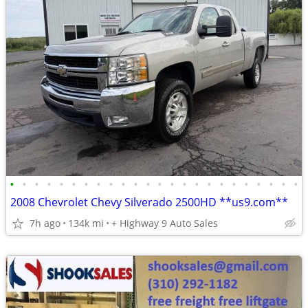
•
•
•
•
•
•
•
•
•
•
•
•
•
•
•
•
•
•
•
•
•
•
•
•
2008 Chevrolet Chevy Silverado 2500HD **us9.com**
7h ago
134k mi
+ Highway 9 Auto Sales