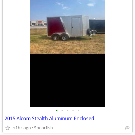
•
•
•
•
•
2015 Alcom Stealth Aluminum Enclosed
<1hr ago
Spearfish