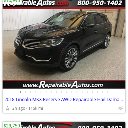
$10,995
•
•
•
•
•
•
•
•
•
•
•
•
•
•
•
•
•
•
2018 Lincoln MKX Reserve AWD Repairable Hail Damage
2h ago
115k mi
$29,750