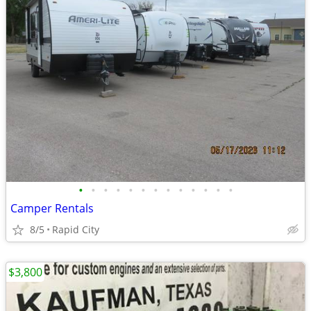
•
•
•
•
•
•
•
•
•
•
•
•
•
Camper Rentals
8/5
Rapid City
$3,800