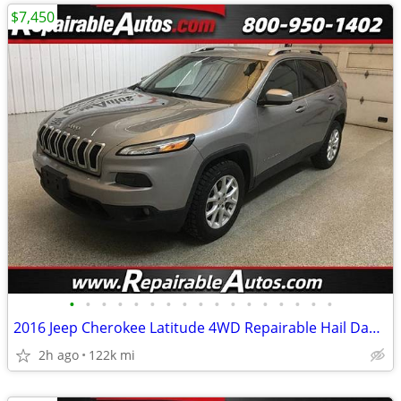
$7,450
•
•
•
•
•
•
•
•
•
•
•
•
•
•
•
•
•
2016 Jeep Cherokee Latitude 4WD Repairable Hail Damage
2h ago
122k mi