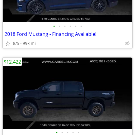
•
•
•
•
•
•
2018 Ford Mustang - Financing Available!
8/5
99k mi
$12,422
•
•
•
•
•