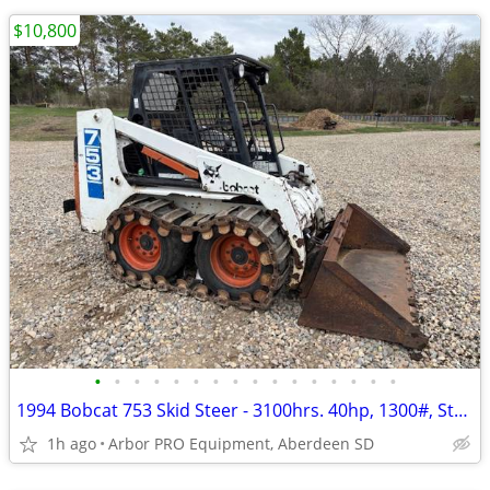
$10,800
•
•
•
•
•
•
•
•
•
•
•
•
•
•
•
•
1994 Bobcat 753 Skid Steer - 3100hrs. 40hp, 1300#, Steel tracks
1h ago
Arbor PRO Equipment, Aberdeen SD