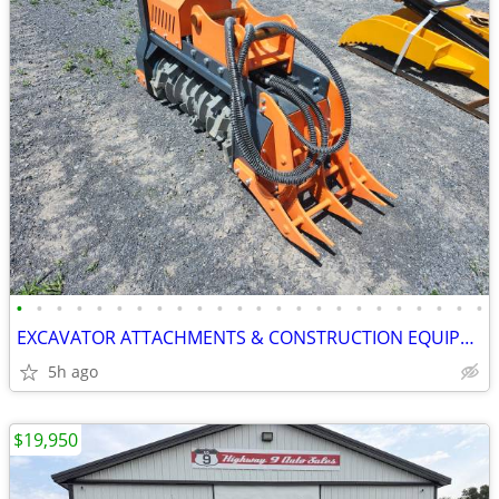
•
•
•
•
•
•
•
•
•
•
•
•
•
•
•
•
•
•
•
•
•
•
•
•
EXCAVATOR ATTACHMENTS & CONSTRUCTION EQUIPMENT ON SALE!!!
5h ago
$19,950