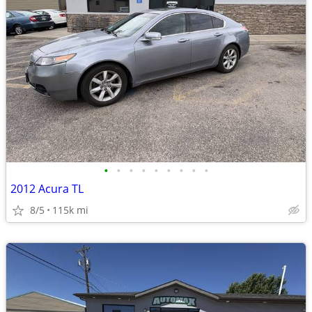
•
•
•
•
•
•
•
•
•
2012 Acura TL
8/5
115k mi