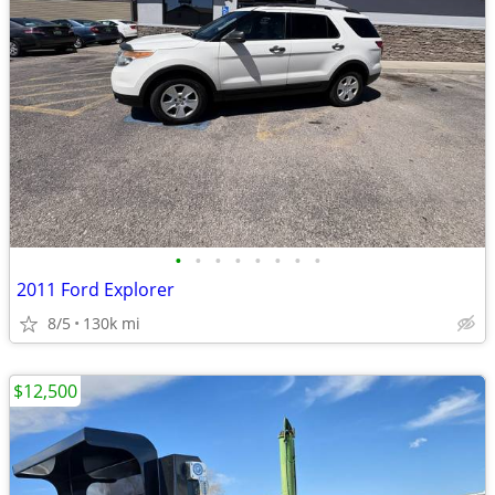
•
•
•
•
•
•
•
•
2011 Ford Explorer
8/5
130k mi
$12,500