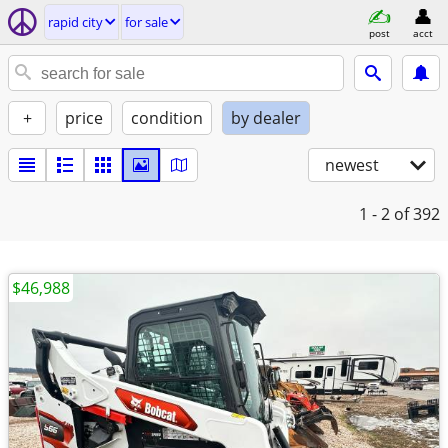
rapid city
for sale
post
acct
+
price
condition
by dealer
newest
1 - 2
of 392
$46,988