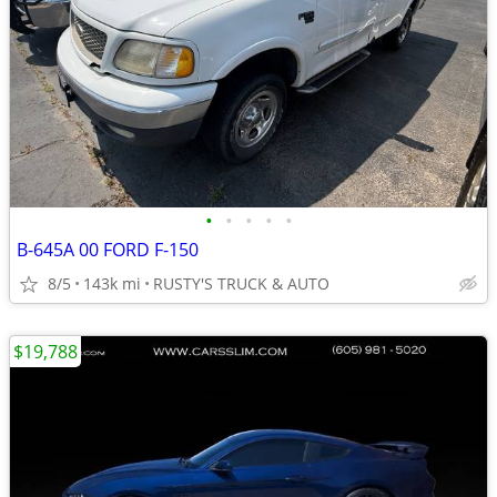
•
•
•
•
•
B-645A 00 FORD F-150
8/5
143k mi
RUSTY'S TRUCK & AUTO
$19,788