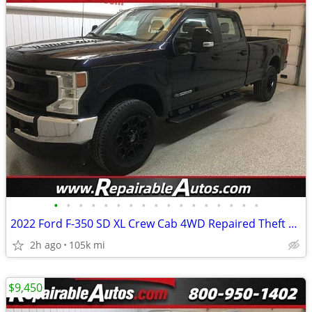
•
•
•
•
•
•
•
•
•
•
•
•
•
•
•
•
•
2022 Ford F-350 SD XL Crew Cab 4WD Repaired Theft Damage
2h ago
105k mi
$9,450