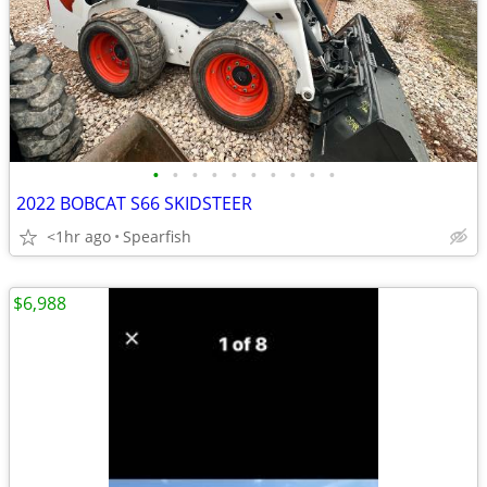
•
•
•
•
•
•
•
•
•
•
2022 BOBCAT S66 SKIDSTEER
<1hr ago
Spearfish
$6,988