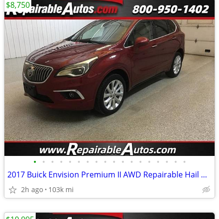
$8,750
•
•
•
•
•
•
•
•
•
•
•
•
•
•
•
•
•
•
2017 Buick Envision Premium II AWD Repairable Hail Damage
2h ago
103k mi