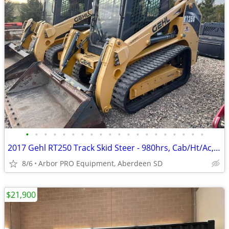
•
•
•
•
•
•
•
•
•
•
•
•
•
•
•
•
•
•
•
•
2017 Gehl RT250 Track Skid Steer - 980hrs, Cab/Ht/Ac, ISO, QT, 2spd
8/6
Arbor PRO Equipment, Aberdeen SD
$21,900