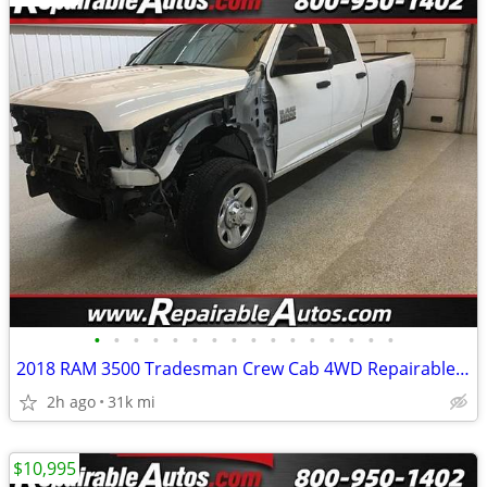
•
•
•
•
•
•
•
•
•
•
•
•
•
•
•
•
2018 RAM 3500 Tradesman Crew Cab 4WD Repairable Front Damage
2h ago
31k mi
$10,995