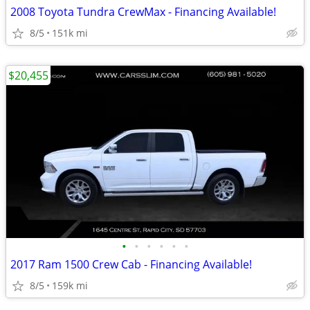
2008 Toyota Tundra CrewMax - Financing Available!
8/5
151k mi
$20,455
•
•
•
•
•
•
2017 Ram 1500 Crew Cab - Financing Available!
8/5
159k mi