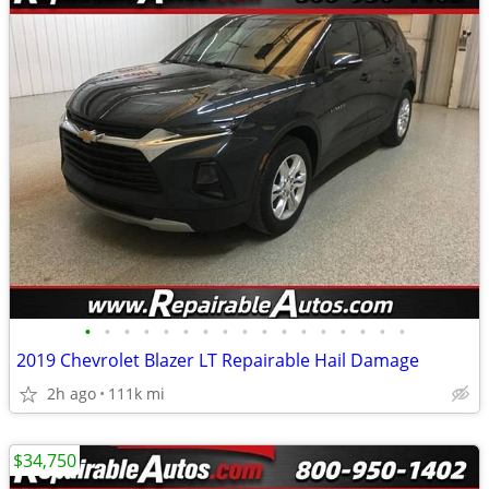
•
•
•
•
•
•
•
•
•
•
•
•
•
•
•
•
•
2019 Chevrolet Blazer LT Repairable Hail Damage
2h ago
111k mi
$34,750