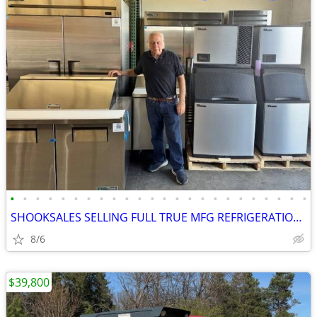
•
•
•
•
•
•
•
•
•
•
•
•
•
•
•
•
•
•
•
•
•
•
•
•
SHOOKSALES SELLING FULL TRUE MFG REFRIGERATION PRODUCT LINE
8/6
$39,800