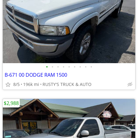
•
•
•
•
•
•
•
•
•
B-671 00 DODGE RAM 1500
8/5
196k mi
RUSTY'S TRUCK & AUTO
$2,988