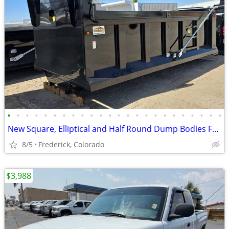
•
•
•
•
•
•
•
•
•
•
•
•
•
•
•
•
•
•
•
•
•
•
•
•
New Square, Elliptical and Half Round Dump Bodies For Sale
8/5
Frederick, Colorado
$3,988