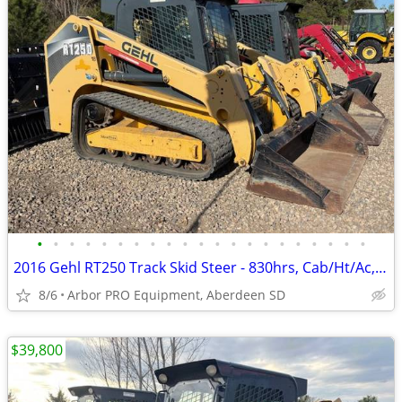
•
•
•
•
•
•
•
•
•
•
•
•
•
•
•
•
•
•
•
•
•
2016 Gehl RT250 Track Skid Steer - 830hrs, Cab/Ht/Ac, ISO, QT, 2spd
8/6
Arbor PRO Equipment, Aberdeen SD
$39,800