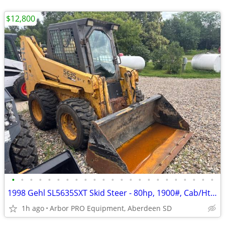
$12,800
•
•
•
•
•
•
•
•
•
•
•
•
•
•
•
•
•
•
•
•
•
•
•
1998 Gehl SL5635SXT Skid Steer - 80hp, 1900#, Cab/Ht, Hand Controls
1h ago
Arbor PRO Equipment, Aberdeen SD