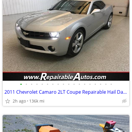
•
•
•
•
•
•
•
•
•
•
•
•
•
•
•
•
•
•
2011 Chevrolet Camaro 2LT Coupe Repairable Hail Damage
2h ago
136k mi