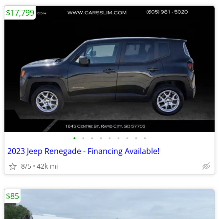
$17,799
•
•
•
•
•
•
•
•
•
2023 Jeep Renegade - Financing Available!
8/5
42k mi
$85