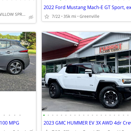
HWY 50 SOUTH WILLOW SPRINGS
7/22
35k mi
Greenville
•
•
•
•
•
•
•
•
•
•
•
•
•
•
•
•
•
•
•
•
•
•
•
•
c 100 MPG