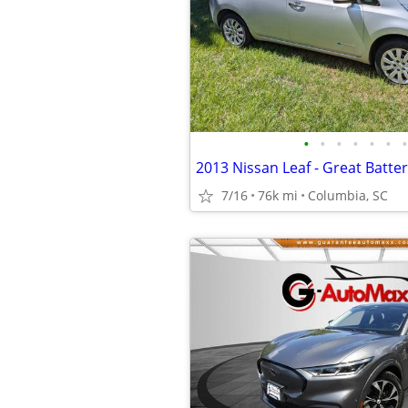
•
•
•
•
•
•
•
7/16
76k mi
Columbia, SC