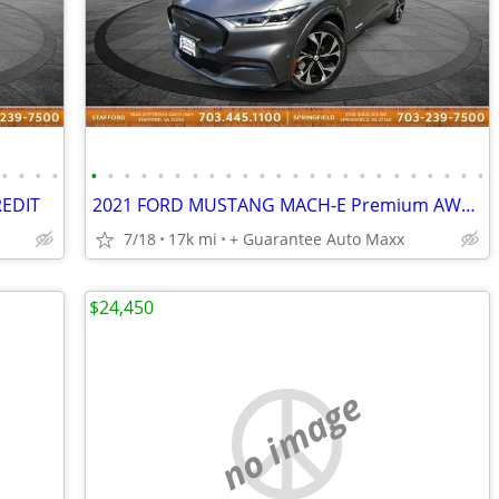
•
•
•
•
•
•
•
•
•
•
•
•
•
•
•
•
•
•
•
•
•
•
•
•
•
•
•
•
REDIT
2021 FORD MUSTANG MACH-E Premium AWD ~ WE FINANCE BAD CREDIT
7/18
17k mi
+ Guarantee Auto Maxx
$24,450
no image