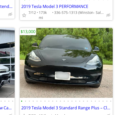
2022 Ford Mustang Mach-E GT Sport, extended manufacturer warranty
2019 Tesla Model 3 PERFORMANCE
7/12
173k
336-575-1313 (Winston- Salem)
mi
$13,000
•
•
•
•
•
•
•
•
•
•
•
•
•
•
•
•
•
•
•
•
•
•
•
•
•
•
•
•
2023 GMC HUMMER EV 3X AWD 4dr Crew Cab 5 ft. SB -CALL/TEXT TODAY!!!!
2019 Tesla Model 3 Standard Range Plus – Clean, Well Cared For