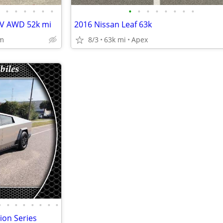
•
•
•
•
•
•
•
•
•
•
•
•
•
•
EV AWD 52k mi
2016 Nissan Leaf 63k
am
8/3
63k mi
Apex
•
•
•
•
•
•
•
•
ion Series