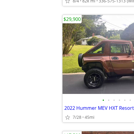
8/4
82k mi
336-575-1313 (Wi
$29,900
•
•
•
•
•
•
2022 Hummer MEV HXT Resort 
7/28
45mi