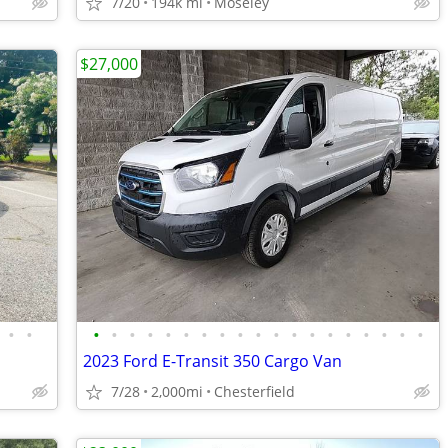
7/20
194k mi
Moseley
$27,000
•
•
•
•
•
•
•
•
•
•
•
•
•
•
•
•
•
•
•
•
•
2023 Ford E-Transit 350 Cargo Van
7/28
2,000mi
Chesterfield