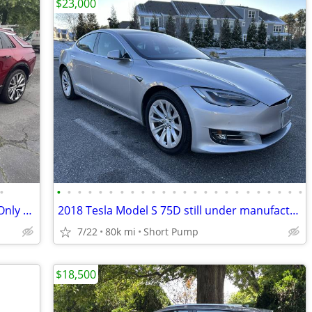
$23,000
•
•
•
•
•
•
•
•
•
•
•
•
•
•
•
•
•
•
•
•
•
•
•
•
•
2024 Cadillac Lyriq 600E-AWD Luxury 3-Only 13K-The Deal of All Deals !
2018 Tesla Model S 75D still under manufacture warranty
7/22
80k mi
Short Pump
$18,500