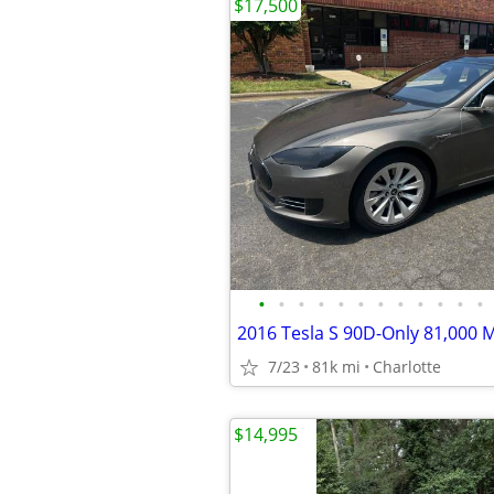
$17,500
•
•
•
•
•
•
•
•
•
•
•
•
2016 Tesla S 90D-Only 81,000 M
7/23
81k mi
Charlotte
$14,995