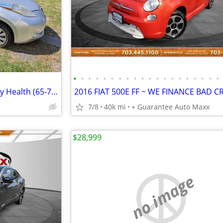
•
•
•
•
•
•
•
•
•
•
•
•
•
•
•
•
•
•
•
•
2013 Nissan Leaf - Great Battery Health (65-70 Mile Range!) - 76k Mi
2016 FIAT 500E FF ~ WE FINANCE BAD C
7/8
40k mi
+ Guarantee Auto Maxx
$28,999
no image