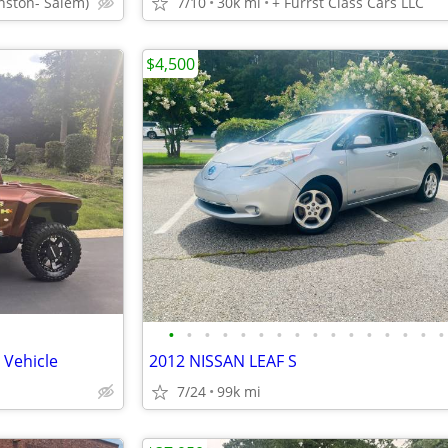
nston- Salem)
7/10
30k mi
+ Furrst Class Cars LLC
$4,500
•
•
•
•
•
•
•
•
•
•
•
•
•
•
•
•
Vehicle
2012 NISSAN LEAF S
7/24
99k mi