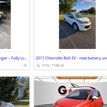
•
•
•
•
•
•
•
•
•
•
•
•
•
•
•
2023 Club Car Onward 6 Passenger – Fully Loaded – Electric – Like New
7/16
110k mi