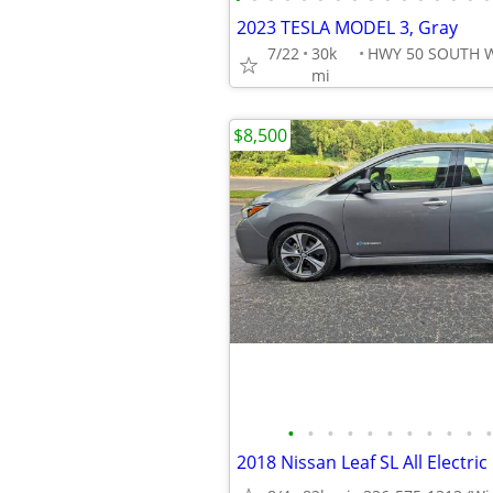
2023 TESLA MODEL 3, Gray
7/22
30k
mi
$8,500
•
•
•
•
•
•
•
•
•
•
•
2018 Nissan Leaf SL All Electri