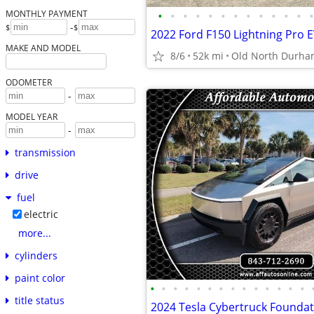
•
•
•
•
•
•
•
•
•
•
•
•
•
MONTHLY PAYMENT
-
$
$
2022 Ford F150 Lightning Pro 
MAKE AND MODEL
8/6
52k mi
Old North Durh
ODOMETER
-
MODEL YEAR
-
transmission
drive
fuel
electric
more...
cylinders
paint color
•
•
•
•
•
•
•
•
•
•
•
•
•
•
title status
2024 Tesla Cybertruck Foundat