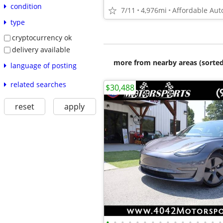
condition
7/11
4,976mi
Affordable Aut
type
cryptocurrency ok
delivery available
more from nearby areas (sorted
language of posting
related searches
$30,488
reset
apply
•
•
•
•
•
•
•
•
•
•
•
•
•
•
•
•