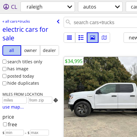
CL
raleigh
autos
ca
« all cars+trucks
electric cars for
sale
new
all
owner
dealer
$34,995
search titles only
has image
posted today
hide duplicates
MILES FROM LOCATION

use map...
price
free
$
– $