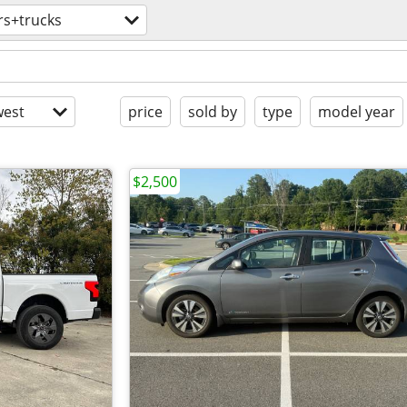
rs+trucks
est
price
sold by
type
model year
$2,500