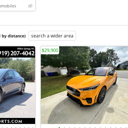
omobiles
search a wider area
 by distance)
$29,900
•
•
•
•
•
•
•
•
•
•
•
•
•
•
•
•
•
•
•
•
•
•