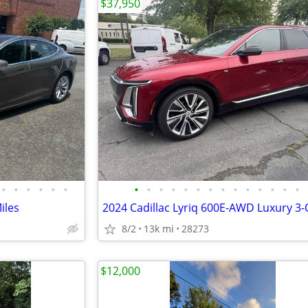
$37,950
•
•
•
•
•
•
•
•
•
•
•
•
•
•
•
•
•
•
•
•
iles
8/2
13k mi
28273
$12,000