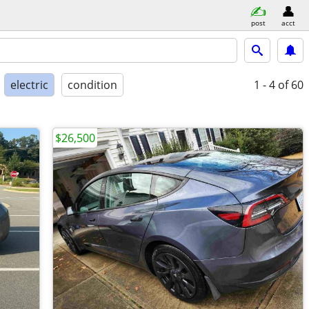
post
acct
electric
condition
1 - 4
of 60
$26,500