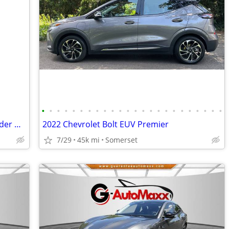
•
•
•
•
•
•
•
•
•
•
•
•
•
•
•
•
•
•
•
•
•
•
•
•
2017 Chevrolet Bolt EV - new battery under warranty
2022 Chevrolet Bolt EUV Premier
7/29
45k mi
Somerset