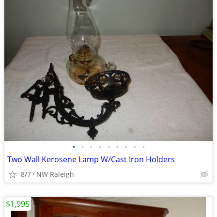
•
•
•
•
•
•
•
•
•
Two Wall Kerosene Lamp W/Cast Iron Holders
8/7
NW Raleigh
$1,995