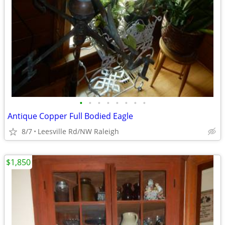
•
•
•
•
•
•
•
•
Antique Copper Full Bodied Eagle
8/7
Leesville Rd/NW Raleigh
$1,850