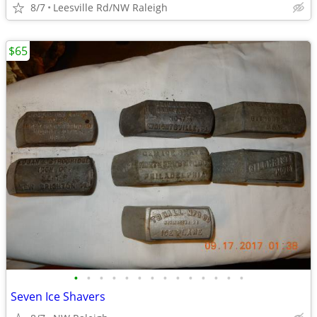
8/7
Leesville Rd/NW Raleigh
$65
•
•
•
•
•
•
•
•
•
•
•
•
•
•
Seven Ice Shavers