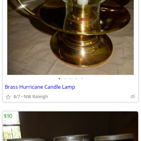
•
•
•
•
•
Brass Hurricane Candle Lamp
8/7
NW Raleigh
$90