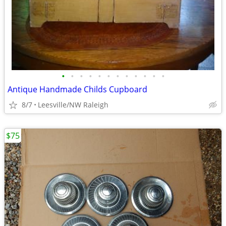
•
•
•
•
•
•
•
•
•
•
•
•
Antique Handmade Childs Cupboard
8/7
Leesville/NW Raleigh
$75