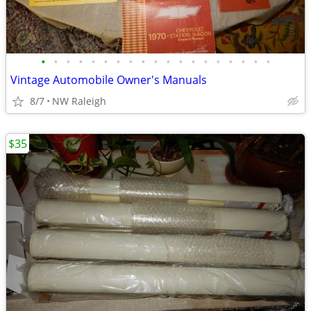
•
•
•
•
•
•
•
•
•
•
•
•
•
•
•
•
•
•
•
Vintage Automobile Owner's Manuals
8/7
NW Raleigh
$35