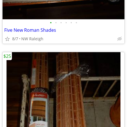
•
•
•
•
•
•
Five New Roman Shades
8/7
NW Raleigh
$25