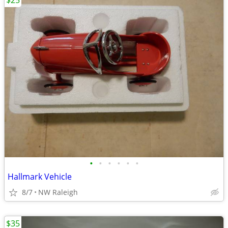
$25
•
•
•
•
•
•
Hallmark Vehicle
8/7
NW Raleigh
$35