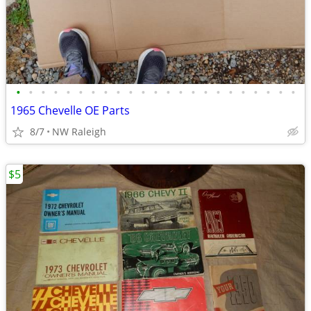
•
•
•
•
•
•
•
•
•
•
•
•
•
•
•
•
•
•
•
•
•
•
•
1965 Chevelle OE Parts
8/7
NW Raleigh
$5