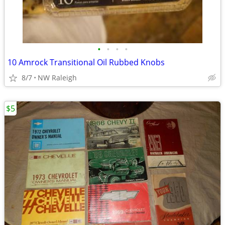
•
•
•
•
10 Amrock Transitional Oil Rubbed Knobs
8/7
NW Raleigh
$5