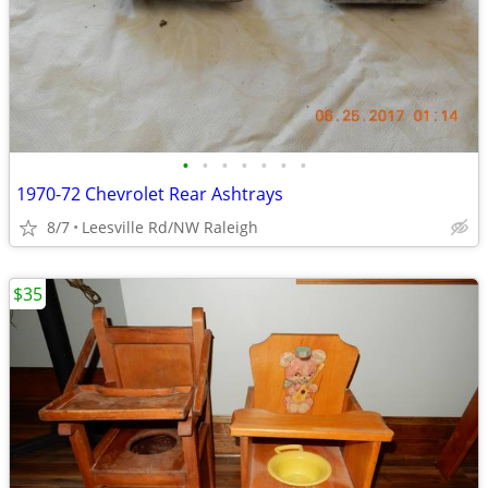
•
•
•
•
•
•
•
1970-72 Chevrolet Rear Ashtrays
8/7
Leesville Rd/NW Raleigh
$35