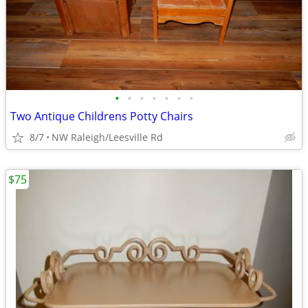
•
•
•
•
•
•
•
Two Antique Childrens Potty Chairs
8/7
NW Raleigh/Leesville Rd
$75