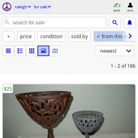
raleigh
for sale
post
acct
+
price
condition
sold by
✓ from this seller
newest
1 - 2
of 186
$25