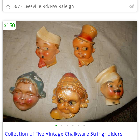
8/7
Leesville Rd/NW Raleigh
$150
•
•
•
•
•
•
Collection of Five Vintage Chalkware Stringholders