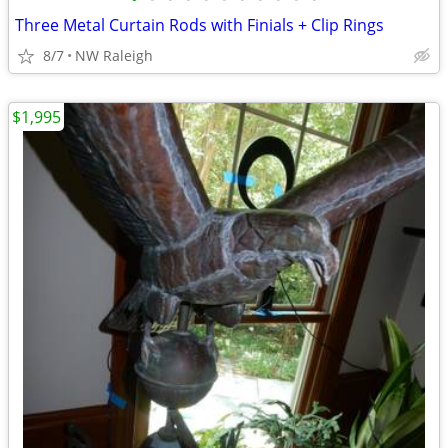
Three Metal Curtain Rods with Finials + Clip Rings
8/7
NW Raleigh
$1,995