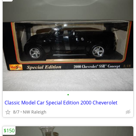
•
Classic Model Car Special Edition 2000 Cheverolet
8/7
NW Raleigh
$150