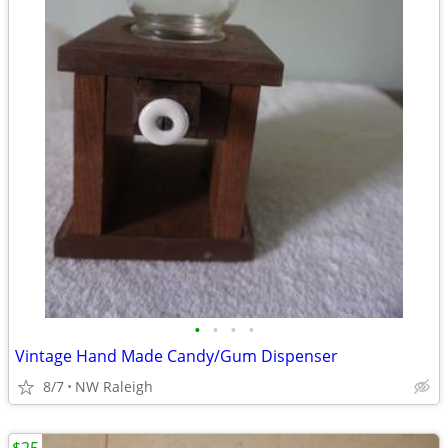
•
•
•
•
Vintage Hand Made Candy/Gum Dispenser
8/7
NW Raleigh