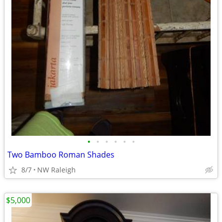
•
•
•
•
•
•
Two Bamboo Roman Shades
8/7
NW Raleigh
$5,000