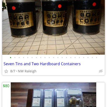
•
•
•
•
•
•
•
•
•
•
•
•
•
•
•
•
•
•
•
•
•
Seven Tins and Two Hardboard Containers
8/7
NW Raleigh
$80