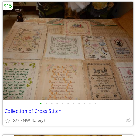
$15
•
•
•
•
•
•
•
•
•
•
•
Collection of Cross Stitch
8/7
NW Raleigh