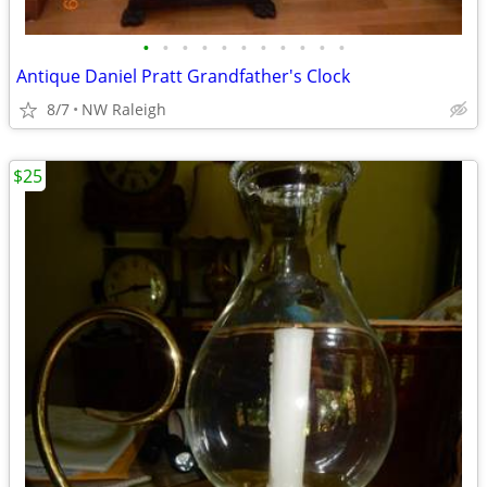
•
•
•
•
•
•
•
•
•
•
•
Antique Daniel Pratt Grandfather's Clock
8/7
NW Raleigh
$25