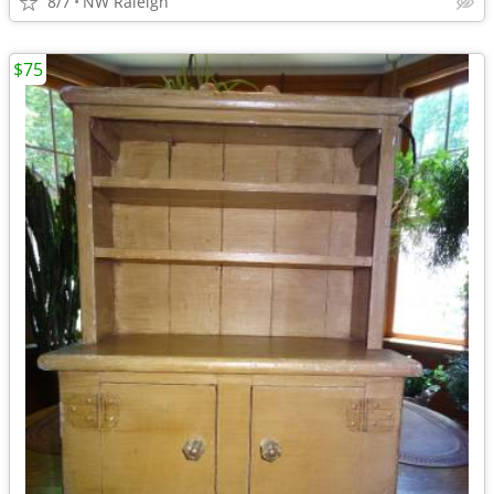
8/7
NW Raleigh
$75