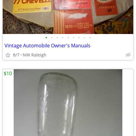
•
•
•
•
•
•
•
•
•
Vintage Automobile Owner's Manuals
8/7
NW Raleigh
$10