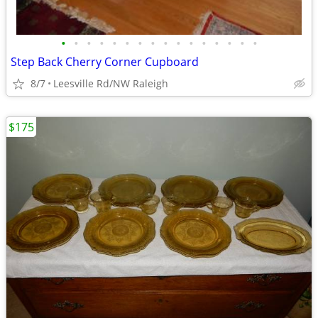
•
•
•
•
•
•
•
•
•
•
•
•
•
•
•
•
Step Back Cherry Corner Cupboard
8/7
Leesville Rd/NW Raleigh
$175