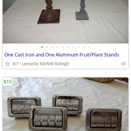
•
•
•
•
•
•
•
•
•
•
One Cast Iron and One Aluminum Fruit/Plant Stands
8/7
Leesville Rd/NW Raleigh
$10