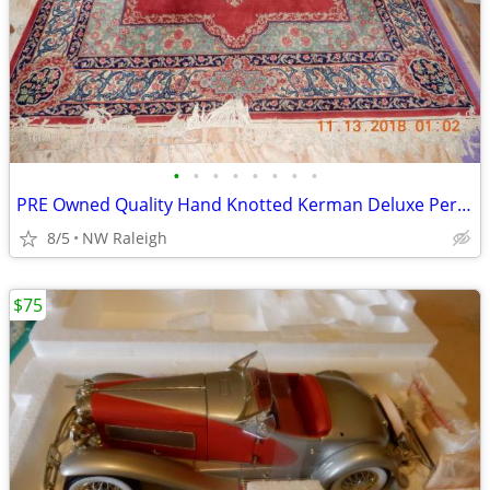
•
•
•
•
•
•
•
•
PRE Owned Quality Hand Knotted Kerman Deluxe Persian Rug
8/5
NW Raleigh
$75