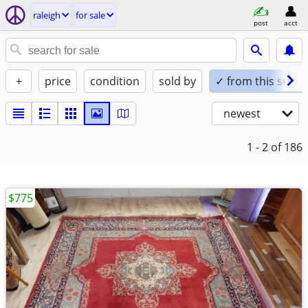
raleigh
for sale
post
acct
+
price
condition
sold by
✓ from this seller
newest
1 - 2
of 186
$775