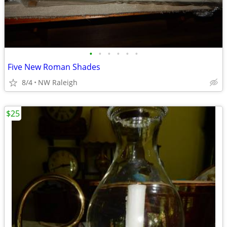
•
•
•
•
•
•
Five New Roman Shades
8/4
NW Raleigh
$25