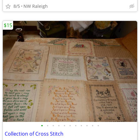
8/5
NW Raleigh
$15
•
•
•
•
•
•
•
•
•
•
•
Collection of Cross Stitch