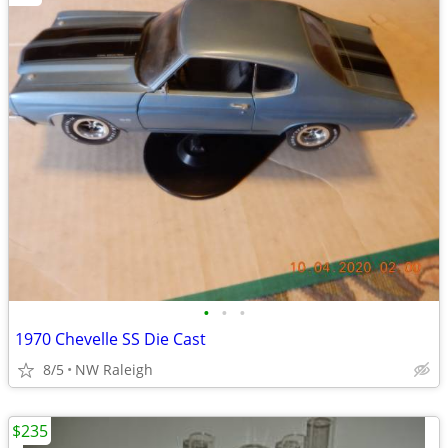
•
•
•
1970 Chevelle SS Die Cast
8/5
NW Raleigh
$235