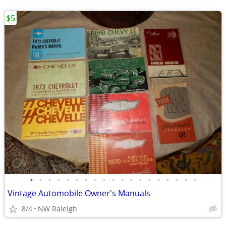
$5
•
•
•
•
•
•
•
•
•
•
•
•
•
•
•
•
•
•
•
Vintage Automobile Owner's Manuals
8/4
NW Raleigh