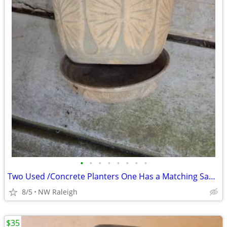
•
•
•
•
•
•
•
•
Two Used /Concrete Planters One Has a Matching Saucer
8/5
NW Raleigh
$35