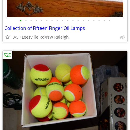
•
•
•
•
•
•
•
•
•
•
•
•
•
•
•
•
•
•
Collection of Fifteen Finger Oil Lamps
8/5
Leesville Rd/NW Raleigh
$20