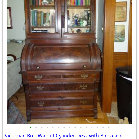
•
•
•
•
•
•
•
•
•
•
•
•
•
•
•
Victorian Burl Walnut Cylinder Desk with Bookcase