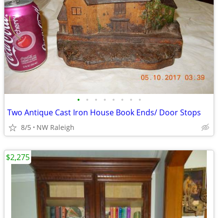
•
•
•
•
•
•
•
•
Two Antique Cast Iron House Book Ends/ Door Stops
8/5
NW Raleigh
$2,275