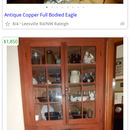
•
•
•
•
•
•
•
•
Antique Copper Full Bodied Eagle
8/4
Leesville Rd/NW Raleigh
$1,850