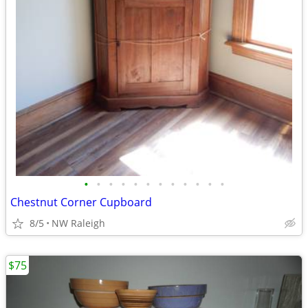
•
•
•
•
•
•
•
•
•
•
•
•
Chestnut Corner Cupboard
8/5
NW Raleigh
$75