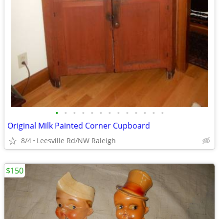
•
•
•
•
•
•
•
•
•
•
•
•
•
Original Milk Painted Corner Cupboard
8/4
Leesville Rd/NW Raleigh
$150