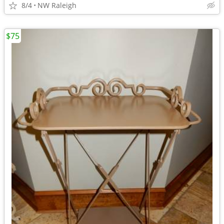
8/4
NW Raleigh
$75