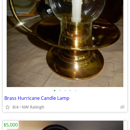
•
•
•
•
•
Brass Hurricane Candle Lamp
8/4
NW Raleigh
$5,000