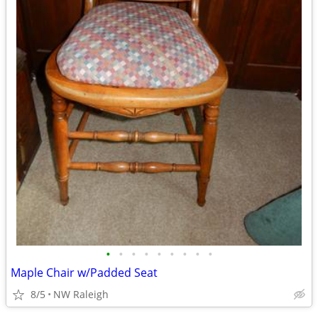
•
•
•
•
•
•
•
•
•
Maple Chair w/Padded Seat
8/5
NW Raleigh