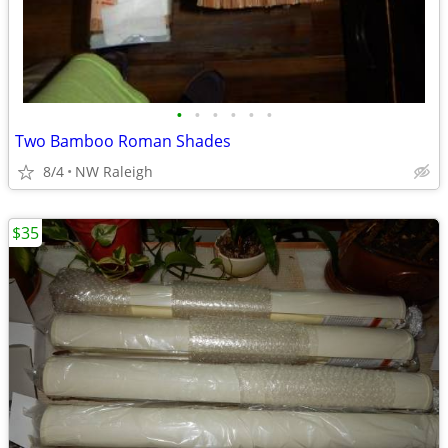
•
•
•
•
•
•
Two Bamboo Roman Shades
8/4
NW Raleigh
$35