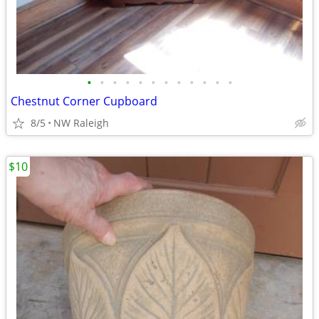
•
•
•
•
•
•
•
•
•
•
•
•
Chestnut Corner Cupboard
8/5
NW Raleigh
$10