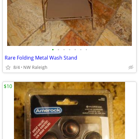
•
•
•
•
•
•
•
Rare Folding Metal Wash Stand
8/4
NW Raleigh
$10