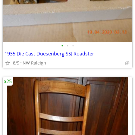
•
•
•
1935 Die Cast Duesenberg SSJ Roadster
8/5
NW Raleigh
$25