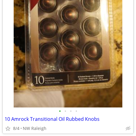
•
•
•
•
10 Amrock Transitional Oil Rubbed Knobs
8/4
NW Raleigh