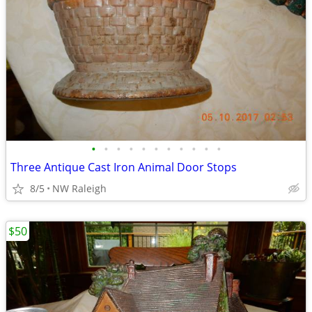
•
•
•
•
•
•
•
•
•
•
•
Three Antique Cast Iron Animal Door Stops
8/5
NW Raleigh
$50