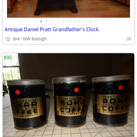
•
•
•
•
•
•
•
•
•
•
•
Antique Daniel Pratt Grandfather's Clock
8/4
NW Raleigh
$90