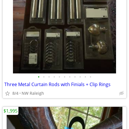
•
•
•
•
•
•
•
•
•
•
•
Three Metal Curtain Rods with Finials + Clip Rings
8/4
NW Raleigh
$1,995