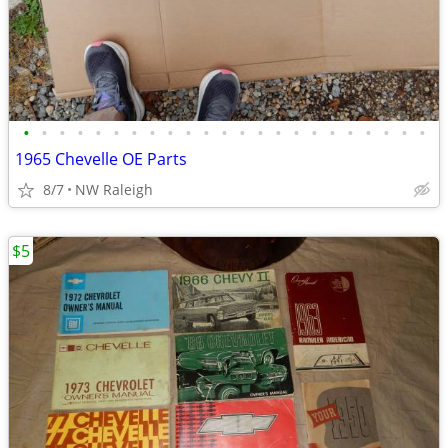
•
•
•
•
•
•
•
•
•
•
•
•
•
•
•
•
•
•
•
•
•
•
•
1965 Chevelle OE Parts
8/7
NW Raleigh
$5