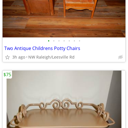
•
•
•
•
•
•
•
Two Antique Childrens Potty Chairs
3h ago
NW Raleigh/Leesville Rd
$75