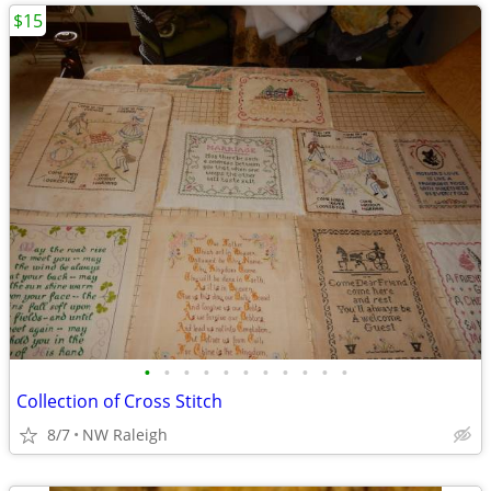
$15
•
•
•
•
•
•
•
•
•
•
•
Collection of Cross Stitch
8/7
NW Raleigh