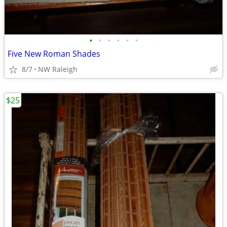
•
•
•
•
•
•
Five New Roman Shades
8/7
NW Raleigh
$25