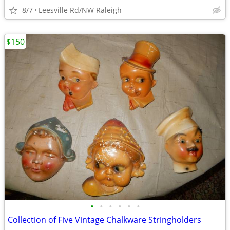
8/7
Leesville Rd/NW Raleigh
$150
•
•
•
•
•
•
Collection of Five Vintage Chalkware Stringholders