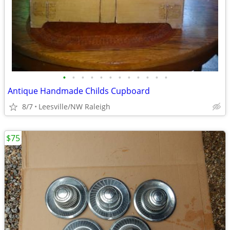
•
•
•
•
•
•
•
•
•
•
•
•
Antique Handmade Childs Cupboard
8/7
Leesville/NW Raleigh
$75