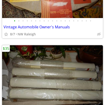
•
•
•
•
•
•
•
•
•
•
•
•
•
•
•
•
•
•
•
Vintage Automobile Owner's Manuals
8/7
NW Raleigh
$35