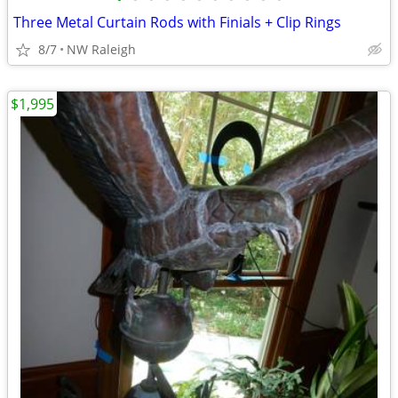
Three Metal Curtain Rods with Finials + Clip Rings
8/7
NW Raleigh
$1,995