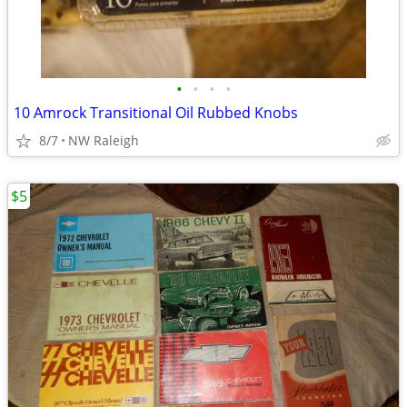
•
•
•
•
10 Amrock Transitional Oil Rubbed Knobs
8/7
NW Raleigh
$5