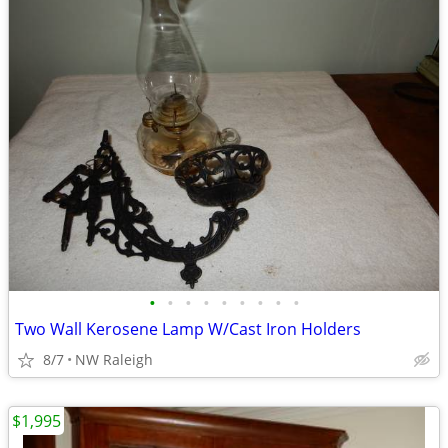
•
•
•
•
•
•
•
•
•
Two Wall Kerosene Lamp W/Cast Iron Holders
8/7
NW Raleigh
$1,995