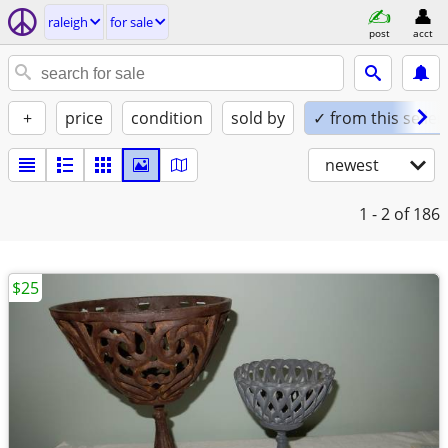
raleigh
for sale
post
acct
+
price
condition
sold by
✓ from this seller
newest
1 - 2
of 186
$25