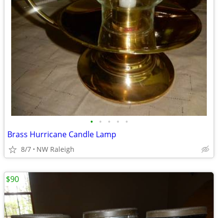
•
•
•
•
•
Brass Hurricane Candle Lamp
8/7
NW Raleigh
$90