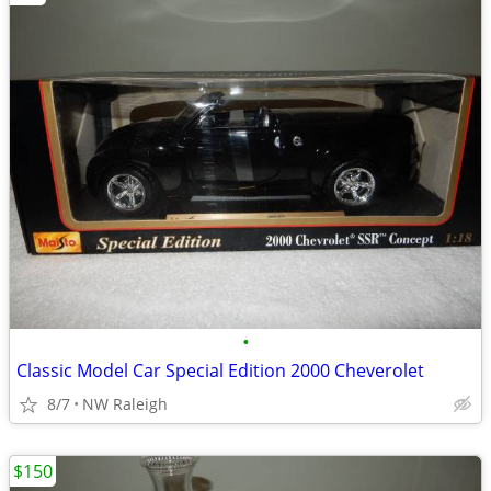
•
Classic Model Car Special Edition 2000 Cheverolet
8/7
NW Raleigh
$150