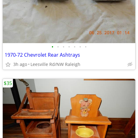
•
•
•
•
•
•
•
1970-72 Chevrolet Rear Ashtrays
3h ago
Leesville Rd/NW Raleigh
$35