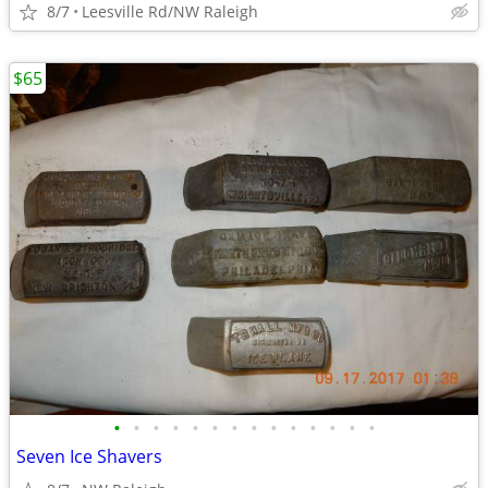
8/7
Leesville Rd/NW Raleigh
$65
•
•
•
•
•
•
•
•
•
•
•
•
•
•
Seven Ice Shavers