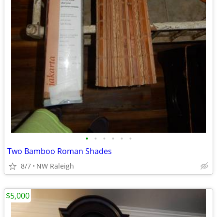
•
•
•
•
•
•
Two Bamboo Roman Shades
8/7
NW Raleigh
$5,000