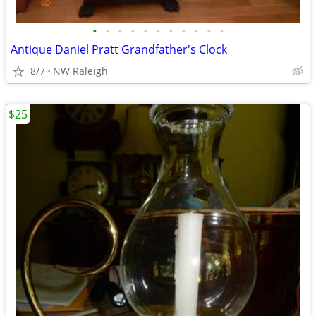
•
•
•
•
•
•
•
•
•
•
•
Antique Daniel Pratt Grandfather's Clock
8/7
NW Raleigh
$25