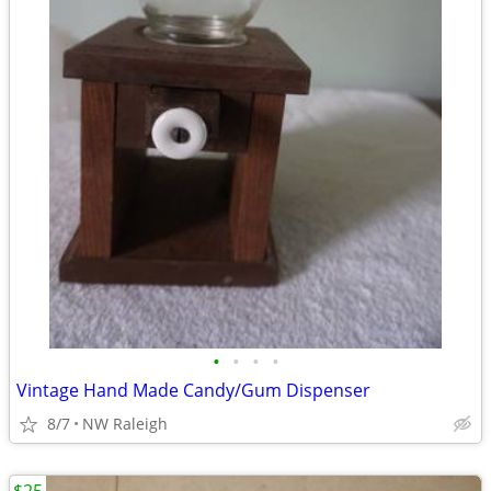
•
•
•
•
Vintage Hand Made Candy/Gum Dispenser
8/7
NW Raleigh