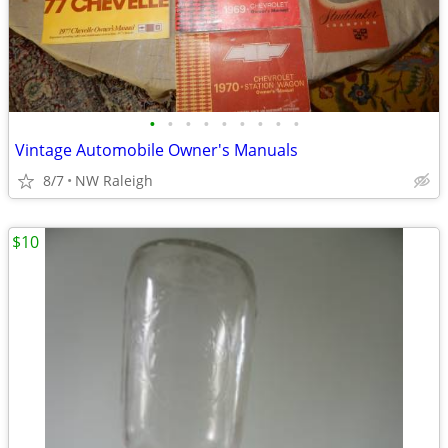
•
•
•
•
•
•
•
•
•
Vintage Automobile Owner's Manuals
8/7
NW Raleigh
$10