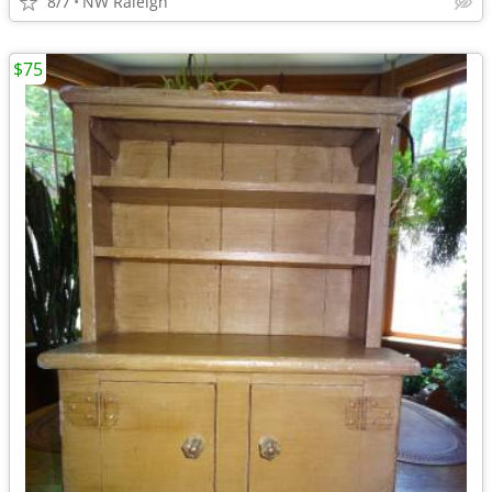
8/7
NW Raleigh
$75