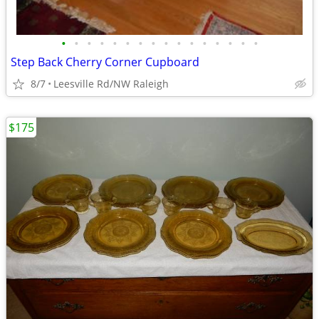
•
•
•
•
•
•
•
•
•
•
•
•
•
•
•
•
Step Back Cherry Corner Cupboard
8/7
Leesville Rd/NW Raleigh
$175