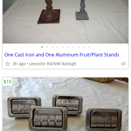
•
•
•
•
•
•
•
•
•
•
One Cast Iron and One Aluminum Fruit/Plant Stands
3h ago
Leesville Rd/NW Raleigh
$10