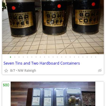
•
•
•
•
•
•
•
•
•
•
•
•
•
•
•
•
•
•
•
•
•
Seven Tins and Two Hardboard Containers
8/7
NW Raleigh
$80