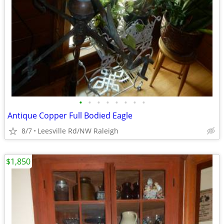
•
•
•
•
•
•
•
•
Antique Copper Full Bodied Eagle
8/7
Leesville Rd/NW Raleigh
$1,850