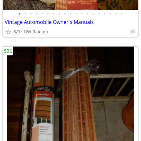
•
•
•
•
•
•
•
•
•
•
•
•
•
•
•
•
•
•
•
Vintage Automobile Owner's Manuals
8/9
NW Raleigh
$25