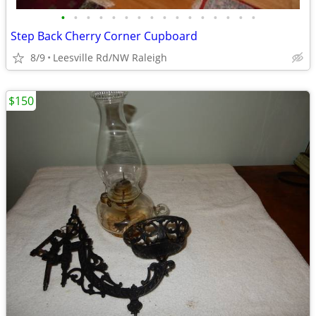
•
•
•
•
•
•
•
•
•
•
•
•
•
•
•
•
Step Back Cherry Corner Cupboard
8/9
Leesville Rd/NW Raleigh
$150