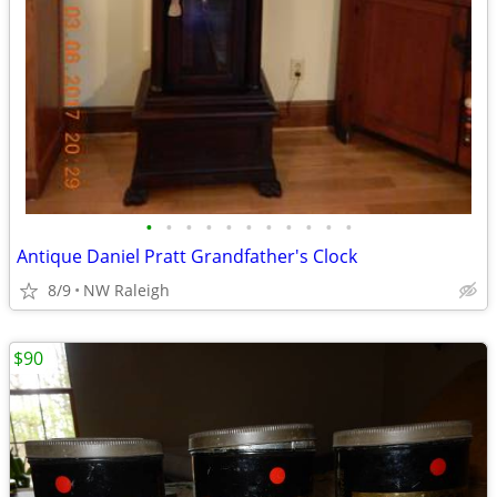
•
•
•
•
•
•
•
•
•
•
•
Antique Daniel Pratt Grandfather's Clock
8/9
NW Raleigh
$90