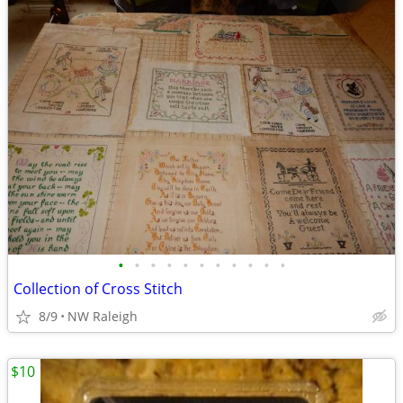
•
•
•
•
•
•
•
•
•
•
•
Collection of Cross Stitch
8/9
NW Raleigh
$10