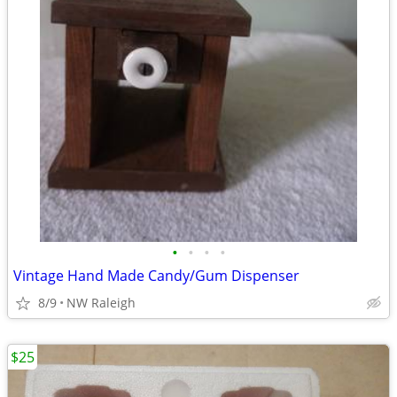
•
•
•
•
Vintage Hand Made Candy/Gum Dispenser
8/9
NW Raleigh
$25