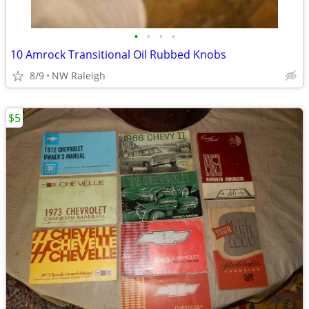
•
•
•
•
10 Amrock Transitional Oil Rubbed Knobs
8/9
NW Raleigh
$5