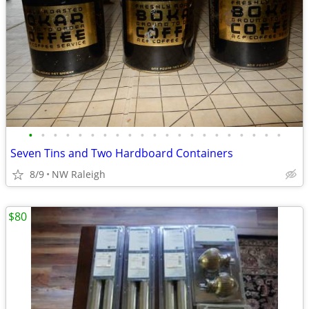
•
•
•
•
•
•
•
•
•
•
•
•
•
•
•
•
•
•
•
•
•
Seven Tins and Two Hardboard Containers
8/9
NW Raleigh
$80