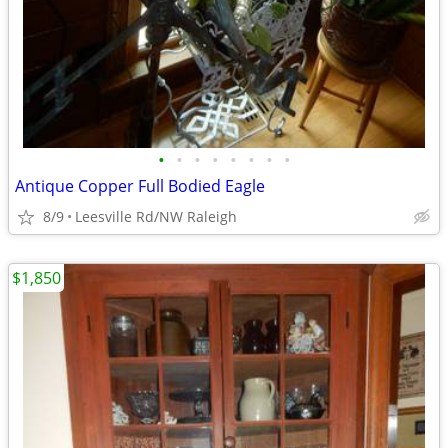
•
•
•
•
•
•
•
•
Antique Copper Full Bodied Eagle
8/9
Leesville Rd/NW Raleigh
$1,850