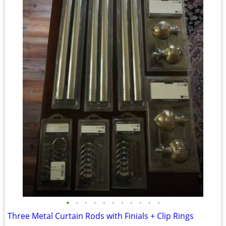
•
•
•
•
•
•
•
•
•
•
•
Three Metal Curtain Rods with Finials + Clip Rings