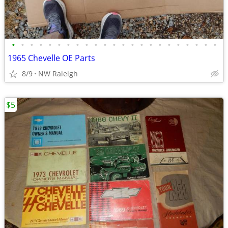
•
•
•
•
•
•
•
•
•
•
•
•
•
•
•
•
•
•
•
•
•
•
•
1965 Chevelle OE Parts
8/9
NW Raleigh
$5