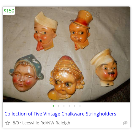
$150
•
•
•
•
•
•
Collection of Five Vintage Chalkware Stringholders
8/9
Leesville Rd/NW Raleigh