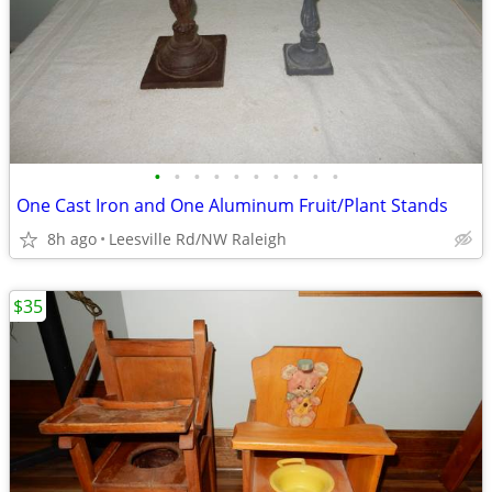
•
•
•
•
•
•
•
•
•
•
One Cast Iron and One Aluminum Fruit/Plant Stands
8h ago
Leesville Rd/NW Raleigh
$35