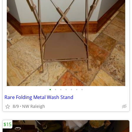
•
•
•
•
•
•
•
Rare Folding Metal Wash Stand
8/9
NW Raleigh
$15