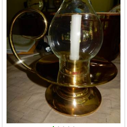
•
•
•
•
•