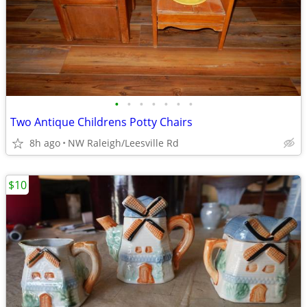
•
•
•
•
•
•
•
Two Antique Childrens Potty Chairs
8h ago
NW Raleigh/Leesville Rd
$10