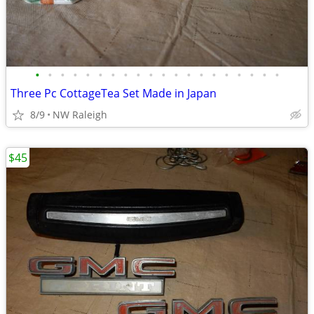
•
•
•
•
•
•
•
•
•
•
•
•
•
•
•
•
•
•
•
•
Three Pc CottageTea Set Made in Japan
8/9
NW Raleigh
$45