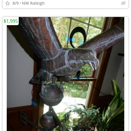
8/9
NW Raleigh
$1,995