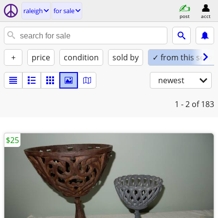
raleigh
for sale
post
acct
+
price
condition
sold by
✓ from this seller
newest
1 - 2
of 183
$25