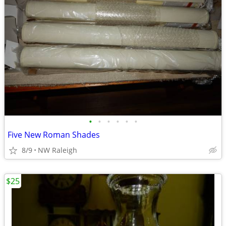
•
•
•
•
•
•
Five New Roman Shades
8/9
NW Raleigh
$25