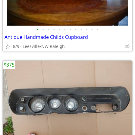
•
•
•
•
•
•
•
•
•
•
•
•
Antique Handmade Childs Cupboard
8/9
Leesville/NW Raleigh
$375