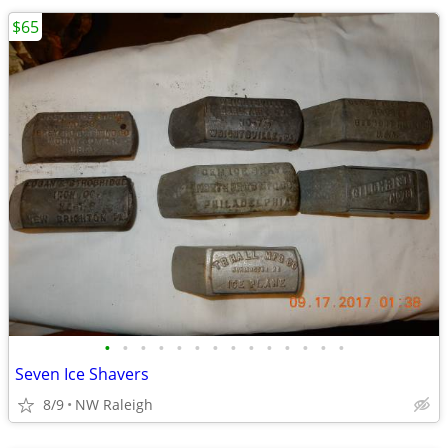
$65
•
•
•
•
•
•
•
•
•
•
•
•
•
•
Seven Ice Shavers
8/9
NW Raleigh