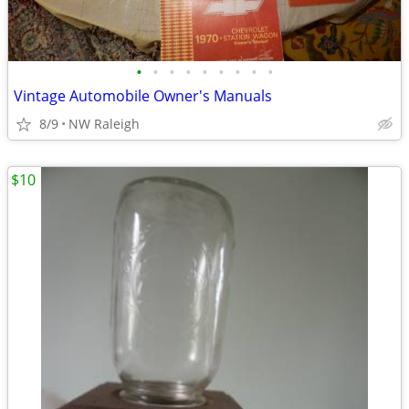
•
•
•
•
•
•
•
•
•
Vintage Automobile Owner's Manuals
8/9
NW Raleigh
$10