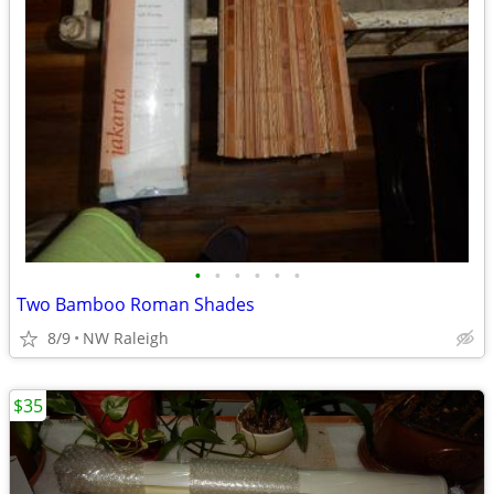
•
•
•
•
•
•
Two Bamboo Roman Shades
8/9
NW Raleigh
$35