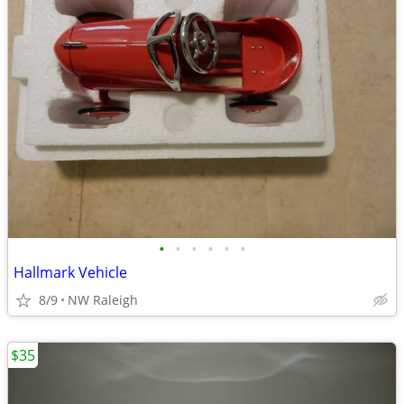
•
•
•
•
•
•
Hallmark Vehicle
8/9
NW Raleigh
$35