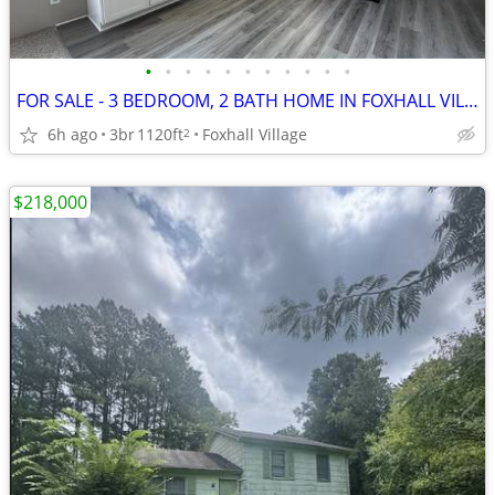
•
•
•
•
•
•
•
•
•
•
•
FOR SALE - 3 BEDROOM, 2 BATH HOME IN FOXHALL VILLAGE!
6h ago
3br
1120ft
Foxhall Village
2
$218,000