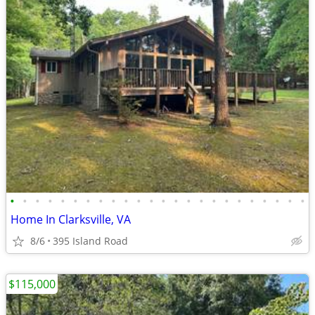
•
•
•
•
•
•
•
•
•
•
•
•
•
•
•
•
•
•
•
•
•
•
•
•
Home In Clarksville, VA
8/6
395 Island Road
$115,000