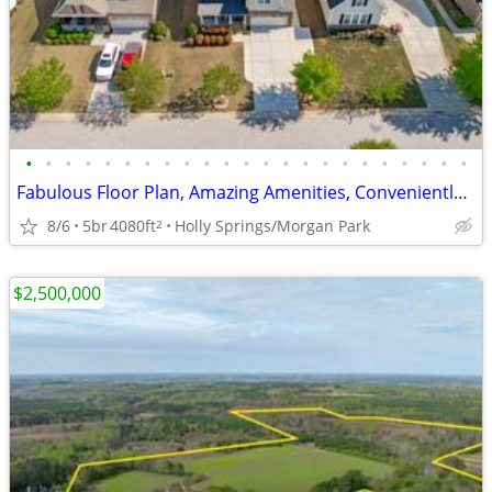
•
•
•
•
•
•
•
•
•
•
•
•
•
•
•
•
•
•
•
•
•
•
•
Fabulous Floor Plan, Amazing Amenities, Conveniently Close to It All!
8/6
5br
4080ft
Holly Springs/Morgan Park
2
$2,500,000