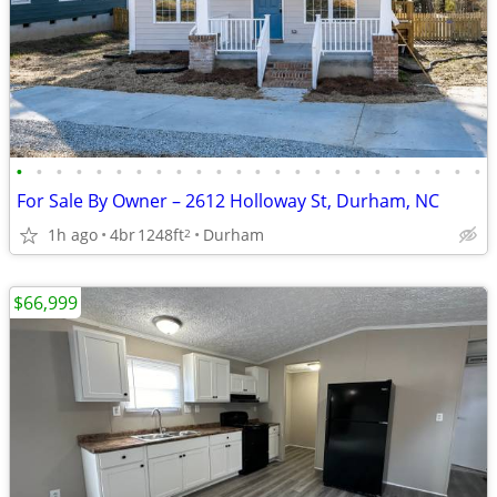
•
•
•
•
•
•
•
•
•
•
•
•
•
•
•
•
•
•
•
•
•
•
•
•
For Sale By Owner – 2612 Holloway St, Durham, NC
1h ago
4br
1248ft
Durham
2
$66,999