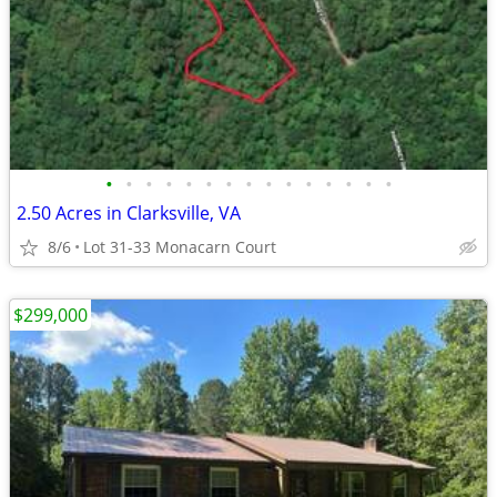
•
•
•
•
•
•
•
•
•
•
•
•
•
•
•
2.50 Acres in Clarksville, VA
8/6
Lot 31-33 Monacarn Court
$299,000