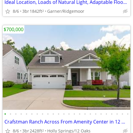
Ideal Location, Loads of Natural Light, Adaptable Floor Plan!
8/6
3br
1842ft
Garner/Ridgemoor
2
$700,000
•
•
•
•
•
•
•
•
•
•
•
•
•
•
•
•
•
•
•
•
•
•
•
•
Crafstman Ranch Across From Amenity Center in 12 Oaks
8/6
3br
2428ft
Holly Springs/12 Oaks
2