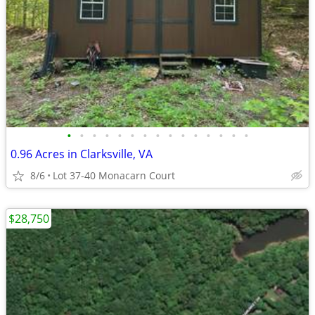
•
•
•
•
•
•
•
•
•
•
•
•
•
•
•
0.96 Acres in Clarksville, VA
8/6
Lot 37-40 Monacarn Court
$28,750