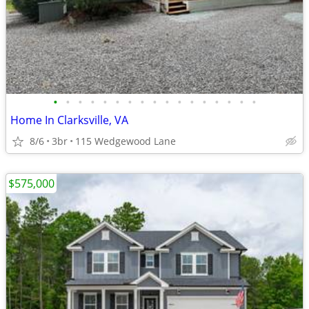
•
•
•
•
•
•
•
•
•
•
•
•
•
•
•
•
•
Home In Clarksville, VA
8/6
3br
115 Wedgewood Lane
$575,000