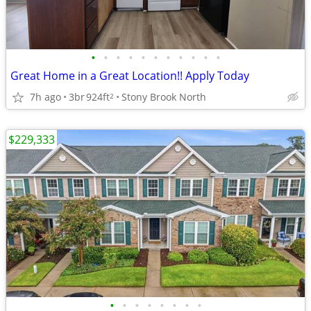
•
•
•
•
•
•
•
•
•
•
•
Great Home in a Great Location!! Apply Today
7h ago
3br
924ft
Stony Brook North
2
$229,333
•
•
•
•
•
•
•
•