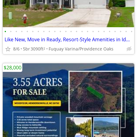
•
•
•
•
•
•
•
•
•
•
•
•
•
•
•
•
•
•
•
•
•
•
•
•
Like New, Move in Ready, Resort-Style Amenities in Ideal Location
8/6
5br
3090ft
Fuquay Varina/Providence Oaks
2
$28,000