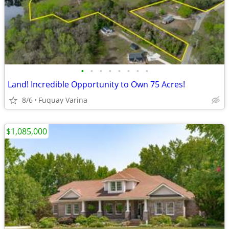
•
•
•
•
•
•
•
•
Land! Incredible Opportunity to Own 75 Acres!
8/6
Fuquay Varina
$1,085,000