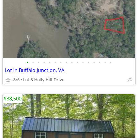
•
•
•
•
•
•
•
•
•
•
•
•
•
•
•
•
Lot In Buffalo Junction, VA
8/6
Lot 8 Holly Hill Drive
$38,500