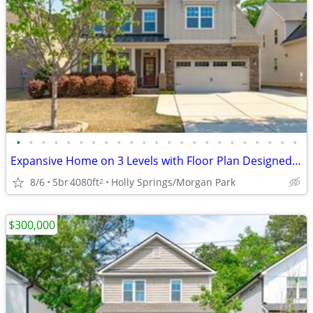
•
•
•
•
•
•
•
•
•
•
•
•
•
•
•
•
•
•
•
•
•
•
•
Expansive Home on 3 Levels with Floor Plan Designed to Fit Your Family
8/6
5br
4080ft
Holly Springs/Morgan Park
2
$300,000