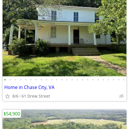
•
•
•
•
•
•
•
•
•
•
•
•
•
•
•
•
•
•
•
•
•
•
•
•
Home in Chase City, VA
8/6
61 Drew Street
$54,900