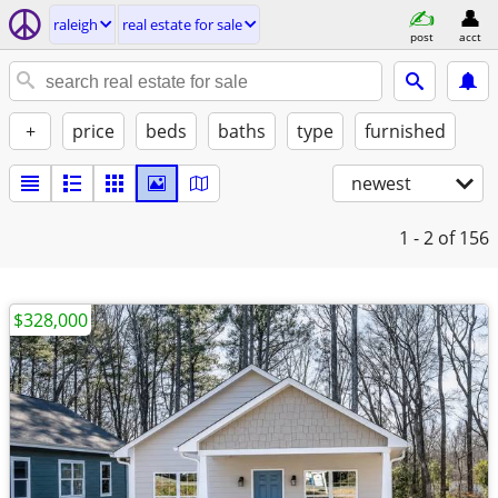
raleigh
real estate for sale
post
acct
+
price
beds
baths
type
furnished
newest
1 - 2
of 156
$328,000