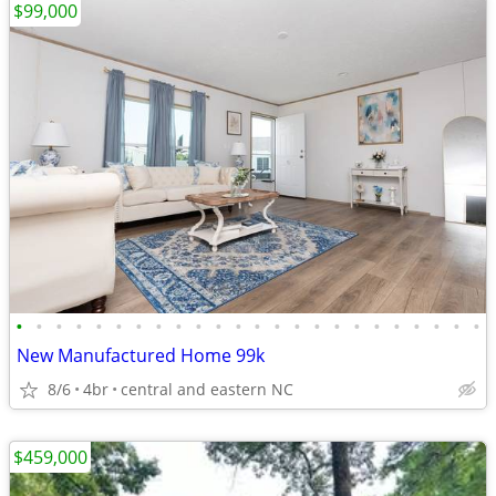
$99,000
•
•
•
•
•
•
•
•
•
•
•
•
•
•
•
•
•
•
•
•
•
•
•
•
New Manufactured Home 99k
8/6
4br
central and eastern NC
$459,000