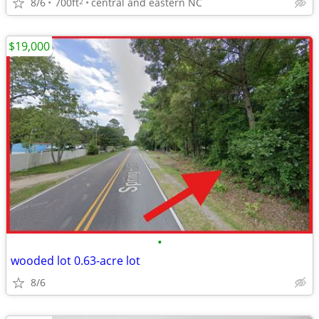
8/6
700ft
central and eastern NC
2
$19,000
•
wooded lot 0.63-acre lot
8/6