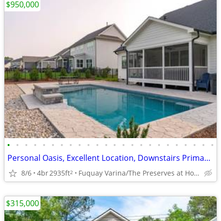
$950,000
•
•
•
•
•
•
•
•
•
•
•
•
•
•
•
•
•
•
•
•
•
•
•
•
Personal Oasis, Excellent Location, Downstairs Primary Suite
8/6
4br
2935ft
Fuquay Varina/The Preserves at Holland
2
$315,000