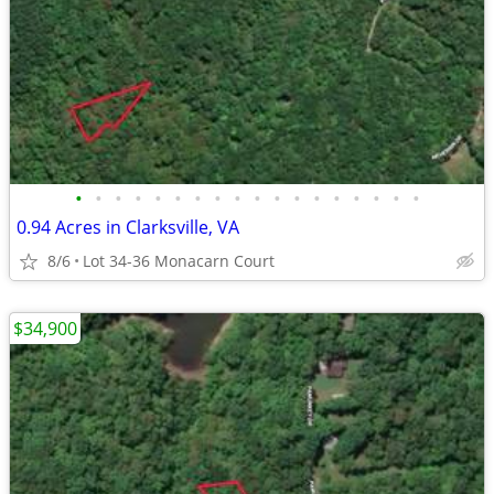
•
•
•
•
•
•
•
•
•
•
•
•
•
•
•
•
•
•
0.94 Acres in Clarksville, VA
8/6
Lot 34-36 Monacarn Court
$34,900