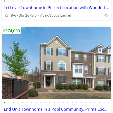
•
•
•
•
•
•
•
•
•
•
•
•
•
•
•
•
•
•
•
•
•
•
•
•
Tri-Level Townhome in Perfect Location with Wooded Views
8/6
3br
2675ft
Apex/Scot's Laurel
2
$374,000
•
•
•
•
•
•
•
•
•
•
•
•
•
•
•
•
•
•
•
•
•
•
•
•
End Unit Townhome in a Pool Community, Prime Location