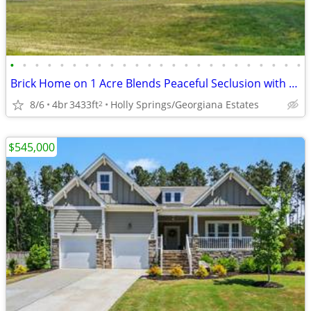
•
•
•
•
•
•
•
•
•
•
•
•
•
•
•
•
•
•
•
•
•
•
•
•
Brick Home on 1 Acre Blends Peaceful Seclusion with City Convenience
8/6
4br
3433ft
Holly Springs/Georgiana Estates
2
$545,000