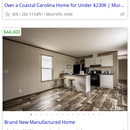
Own a Coastal Carolina Home for Under $230K | Murrells Inlet SC
8/6
2br
1154ft
Murrells Inlet
2
$44,400
•
•
•
•
•
•
•
•
•
•
•
•
•
•
Brand New Manufactured Home