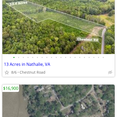
•
•
•
•
•
•
•
•
•
•
•
•
•
•
•
•
•
•
•
•
13 Acres in Nathalie, VA
8/6
Chestnut Road
$16,900