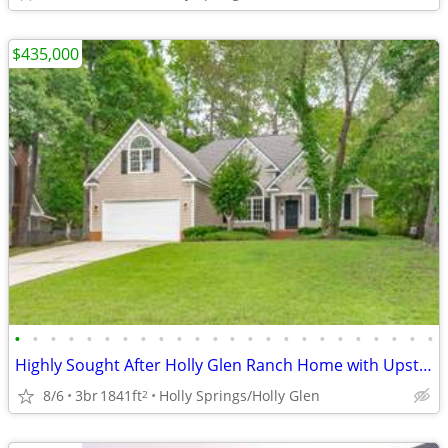
$435,000
•
•
•
•
•
•
•
•
•
•
•
•
•
•
•
•
•
•
•
•
•
•
•
•
Highly Sought After Holly Glen Ranch Home with Upstairs Bonus Room
8/6
3br
1841ft
Holly Springs/Holly Glen
2