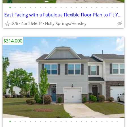
•
•
•
•
•
•
•
•
•
•
•
•
•
•
•
•
•
•
•
•
•
•
East Facing with a Fabulous Flexible Floor Plan to Fit Your Family!
8/6
4br
2646ft
Holly Springs/Hensley
2
$314,000
•
•
•
•
•
•
•
•
•
•
•
•
•
•
•
•
•
•
•
•
•
•