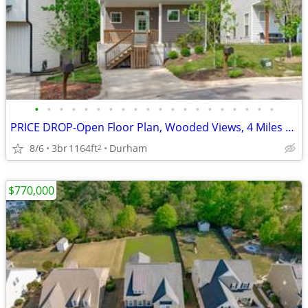
•
•
•
•
•
•
•
•
•
•
•
•
•
•
•
•
•
•
•
•
PRICE DROP-Open Floor Plan, Wooded Views, 4 Miles to DWTN Durham!
8/6
3br
1164ft
Durham
2
$770,000