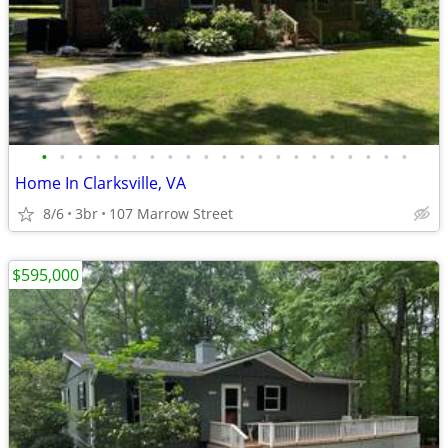
•
•
•
•
•
•
•
•
•
•
•
•
•
•
•
•
•
•
•
•
•
Home In Clarksville, VA
8/6
3br
107 Marrow Street
$595,000