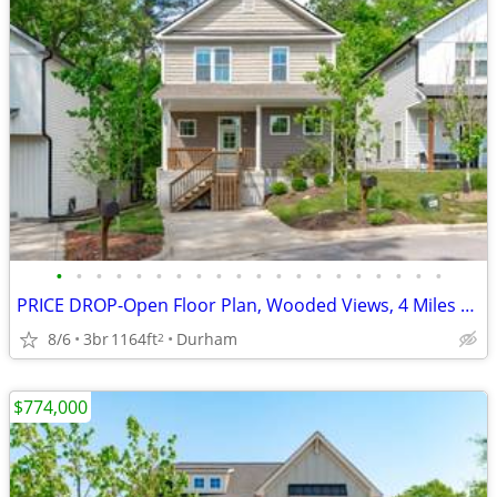
•
•
•
•
•
•
•
•
•
•
•
•
•
•
•
•
•
•
•
•
PRICE DROP-Open Floor Plan, Wooded Views, 4 Miles to DWTN Durham!
8/6
3br
1164ft
Durham
2
$774,000