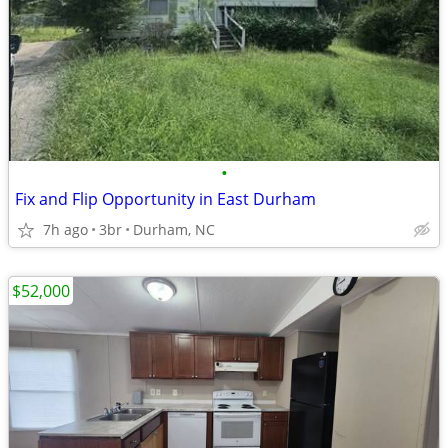
•
Fix and Flip Opportunity in East Durham
7h ago
3br
Durham, NC
$52,000