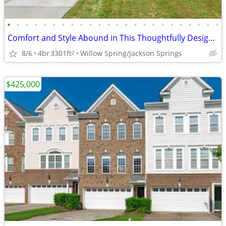
•
•
•
•
•
•
•
•
•
•
•
•
•
•
•
•
•
•
•
•
•
•
•
•
Comfort and Style Abound in This Thoughtfully Designed Dual Suite Home
8/6
4br
3301ft
Willow Spring/Jackson Springs
2
$425,000