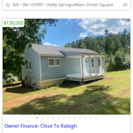
8/6
3br
1970ft
Holly Springs/Main Street Square
2
$130,000
•
•
•
•
•
•
•
•
•
•
•
•
Owner Finance- Close To Raleigh