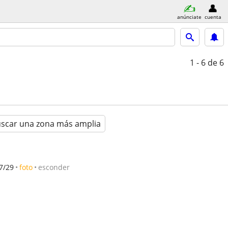
anúnciate
cuenta
1 - 6
de 6
scar una zona más amplia
7/29
foto
esconder