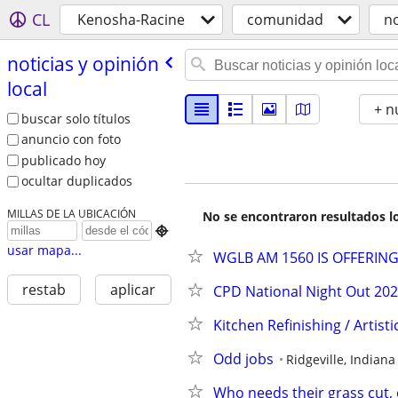
CL
Kenosha-Racine
comunidad
no
noticias y opinión
local
+ n
buscar solo títulos
anuncio con foto
publicado hoy
ocultar duplicados
MILLAS DE LA UBICACIÓN
No se encontraron resultados lo

usar mapa...
WGLB AM 1560 IS OFFERING 
restab
aplicar
CPD National Night Out 202
Kitchen Refinishing / Artist
Odd jobs
Ridgeville, Indiana
Who needs their grass cut,