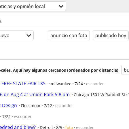
ticias y opinión local
uevo
anuncio con foto
publicado hoy
bu
cales. Aquí hay algunos cercanos (ordenados por distancia)
FREE STATE FAIR TXS.
milwaukee
7/24
esconder
6 on Aug 4 at Union Park 5-8 pm
Chicago 1501 W Randolf St
ic Design
Flossmoor
7/12
esconder
7/22
esconder
 edged and blew?
Detroit
8/5
foto
esconder