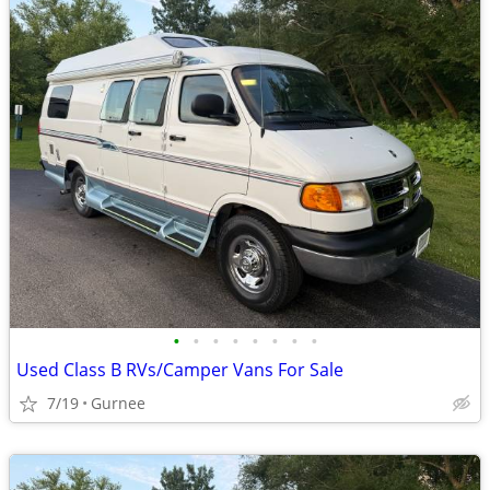
•
•
•
•
•
•
•
•
Used Class B RVs/Camper Vans For Sale
7/19
Gurnee