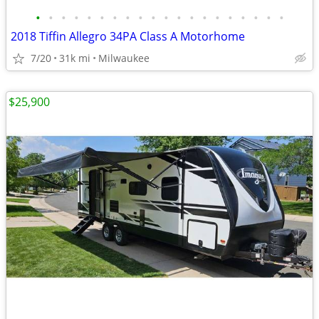
•
•
•
•
•
•
•
•
•
•
•
•
•
•
•
•
•
•
•
•
2018 Tiffin Allegro 34PA Class A Motorhome
7/20
31k mi
Milwaukee
$25,900