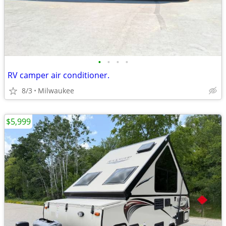
•
•
•
•
RV camper air conditioner.
8/3
Milwaukee
$5,999