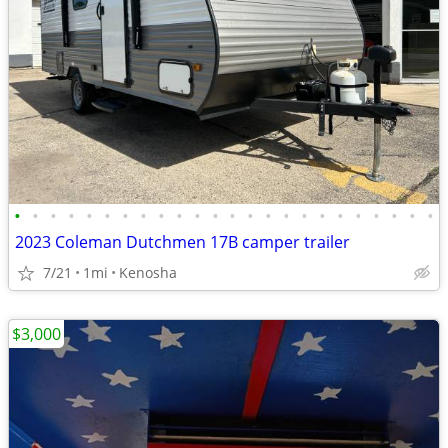
•
•
•
•
•
•
•
•
•
•
•
•
•
•
•
•
•
•
•
•
•
•
•
•
2023 Coleman Dutchmen 17B camper trailer
7/21
1mi
Kenosha
$3,000