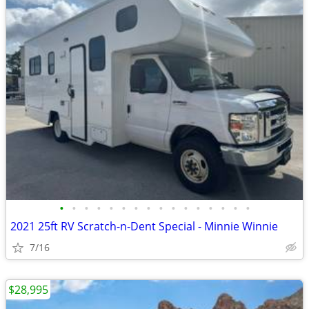
•
•
•
•
•
•
•
•
•
•
•
•
•
•
•
•
2021 25ft RV Scratch-n-Dent Special - Minnie Winnie
7/16
$28,995