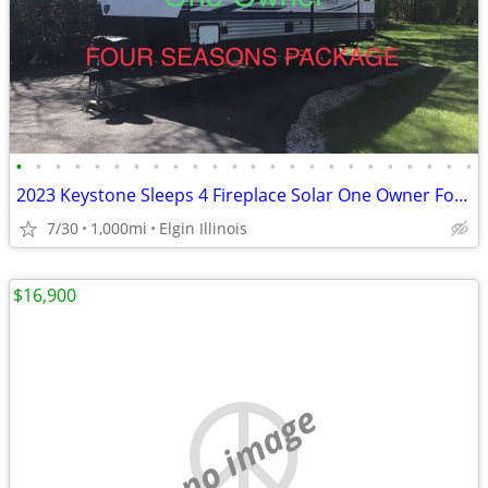
•
•
•
•
•
•
•
•
•
•
•
•
•
•
•
•
•
•
•
•
•
•
•
•
2023 Keystone Sleeps 4 Fireplace Solar One Owner Four Seasons COLD A/C
7/30
1,000mi
Elgin Illinois
$16,900
no image