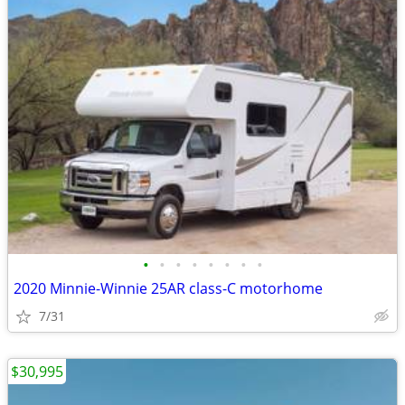
•
•
•
•
•
•
•
•
2020 Minnie-Winnie 25AR class-C motorhome
7/31
$30,995