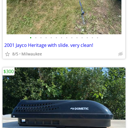
•
•
•
•
•
•
•
•
•
•
•
•
•
•
2001 Jayco Heritage with slide. very clean!
8/5
Milwaukee
$300