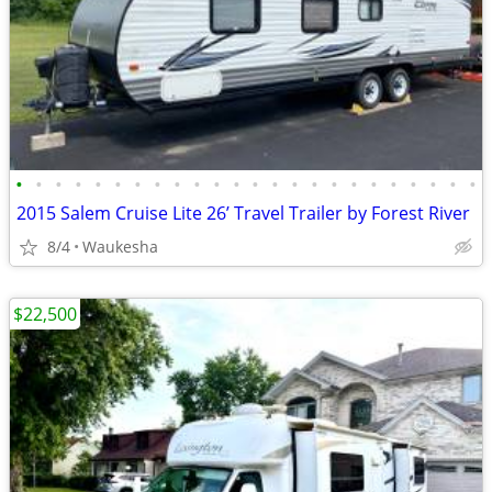
•
•
•
•
•
•
•
•
•
•
•
•
•
•
•
•
•
•
•
•
•
•
•
•
2015 Salem Cruise Lite 26’ Travel Trailer by Forest River
8/4
Waukesha
$22,500