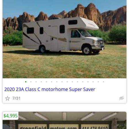
•
•
•
•
•
•
•
•
•
•
•
•
•
•
•
•
2020 23A Class C motorhome Super Saver
7/31
$4,995