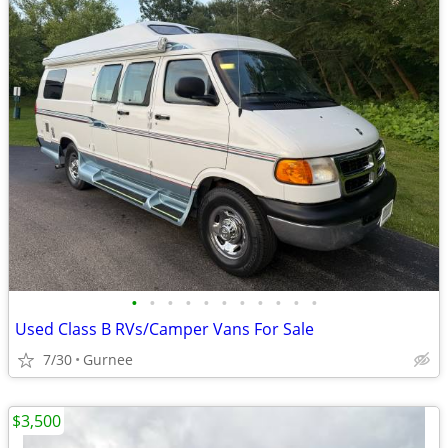
•
•
•
•
•
•
•
•
•
•
•
Used Class B RVs/Camper Vans For Sale
7/30
Gurnee
$3,500