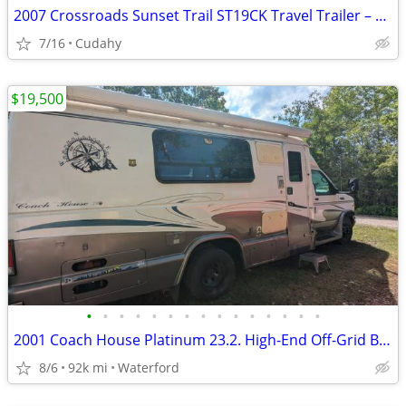
2007 Crossroads Sunset Trail ST19CK Travel Trailer – Excellent Conditi
7/16
Cudahy
$19,500
•
•
•
•
•
•
•
•
•
•
•
•
•
•
•
2001 Coach House Platinum 23.2. High-End Off-Grid Build (500W Solar / 300Ah lit
8/6
92k mi
Waterford