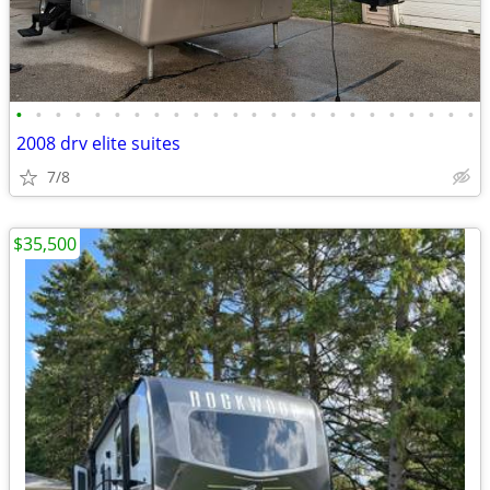
•
•
•
•
•
•
•
•
•
•
•
•
•
•
•
•
•
•
•
•
•
•
•
•
2008 drv elite suites
7/8
$35,500