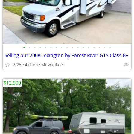
•
•
•
•
•
•
•
•
•
•
•
•
•
•
•
•
•
Selling our 2008 Lexington by Forest River GTS Class B+
7/25
47k mi
Milwaukee
$12,900