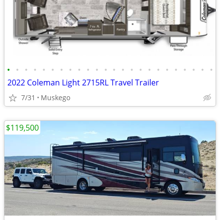
•
•
•
•
•
•
•
•
•
•
•
•
•
•
•
•
•
•
•
•
•
•
•
•
2022 Coleman Light 2715RL Travel Trailer
7/31
Muskego
$119,500