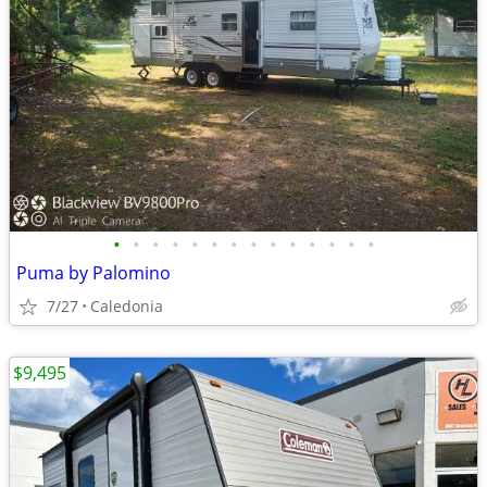
•
•
•
•
•
•
•
•
•
•
•
•
•
•
Puma by Palomino
7/27
Caledonia
$9,495