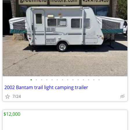
•
•
•
•
•
•
•
•
•
•
•
•
•
•
2002 Bantam trail light camping trailer
7/24
$12,000