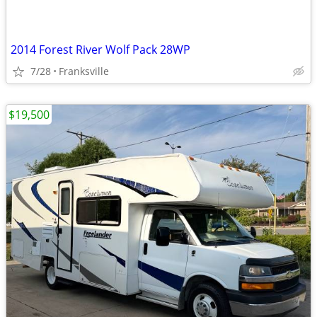
2014 Forest River Wolf Pack 28WP
7/28
Franksville
$19,500