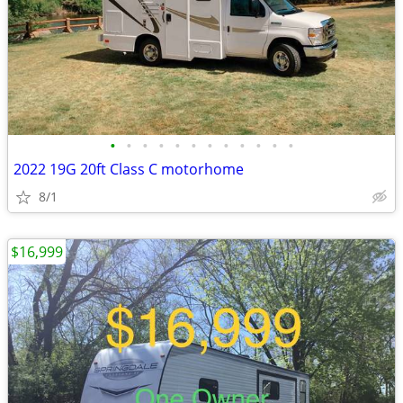
•
•
•
•
•
•
•
•
•
•
•
•
2022 19G 20ft Class C motorhome
8/1
$16,999