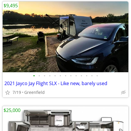
$9,495
•
•
•
•
•
•
•
•
•
•
•
•
•
2021 Jayco Jay Flight SLX - Like new, barely used
7/19
Greenfield
$25,000