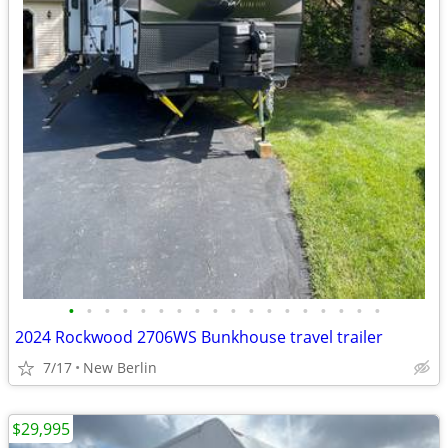
•
•
•
•
•
•
•
•
•
•
•
•
•
•
•
•
•
•
2024 Rockwood 2706WS Bunkhouse travel trailer
7/17
New Berlin
$29,995