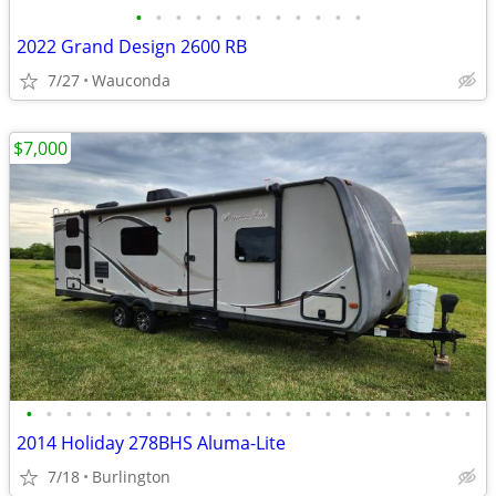
•
•
•
•
•
•
•
•
•
•
•
•
2022 Grand Design 2600 RB
7/27
Wauconda
$7,000
•
•
•
•
•
•
•
•
•
•
•
•
•
•
•
•
•
•
•
•
•
•
•
2014 Holiday 278BHS Aluma-Lite
7/18
Burlington