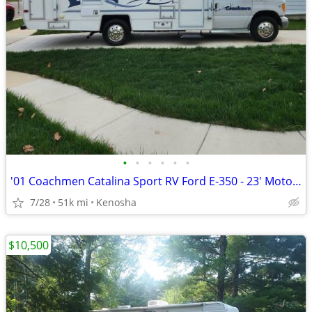
•
•
•
•
•
•
'01 Coachmen Catalina Sport RV Ford E-350 - 23' Motorhome
7/28
51k mi
Kenosha
$10,500