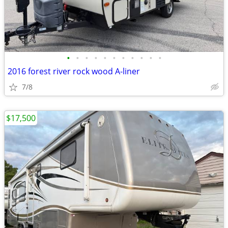
•
•
•
•
•
•
•
•
•
•
•
2016 forest river rock wood A-liner
7/8
$17,500