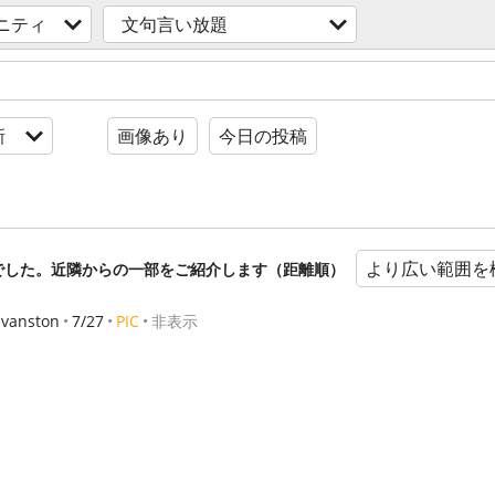
ニティ
文句言い放題
新
画像あり
今日の投稿
より広い範囲を
でした。近隣からの一部をご紹介します（距離順）
Evanston
7/27
PIC
非表示