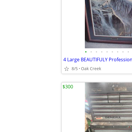
•
•
•
•
•
•
•
•
•
8/5
Oak Creek
$300