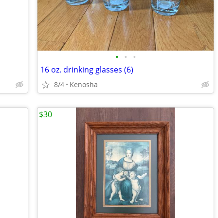
•
•
•
16 oz. drinking glasses (6)
8/4
Kenosha
$30