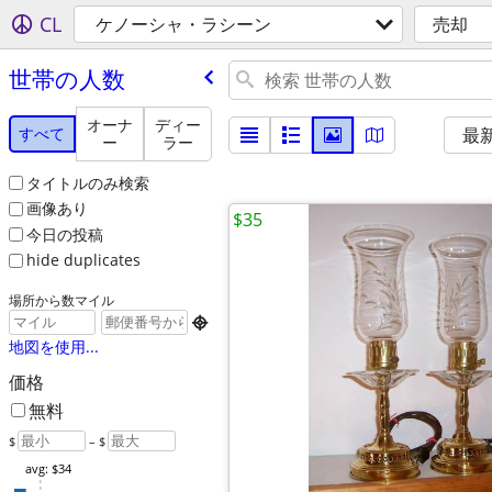
CL
ケノーシャ・ラシーン
売却
世帯の人数
オーナ
ディー
すべて
最
ー
ラー
タイトルのみ検索
画像あり
$35
今日の投稿
hide duplicates
場所から数マイル

地図を使用...
価格
無料
$
– $
avg: $34