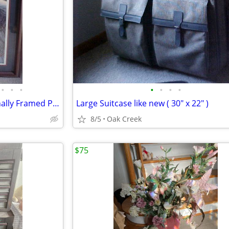
•
•
•
•
•
•
•
4 Large BEAUTIFULY Professionally Framed Pictures
Large Suitcase like new ( 30" x 22" )
8/5
Oak Creek
$75