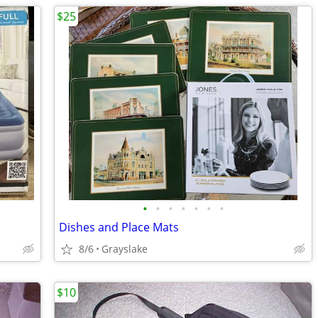
$25
•
•
•
•
•
•
•
Dishes and Place Mats
8/6
Grayslake
$10