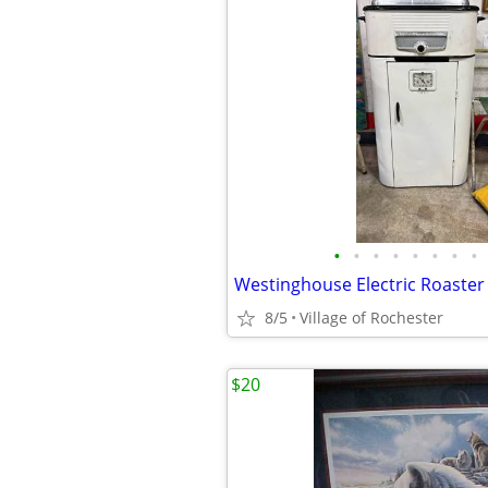
•
•
•
•
•
•
•
•
Westinghouse Electric Roaster
8/5
Village of Rochester
$20