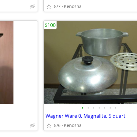
8/7
Kenosha
$100
•
•
•
•
•
•
•
Wagner Ware 0, Magnalite, 5 quart
8/6
Kenosha