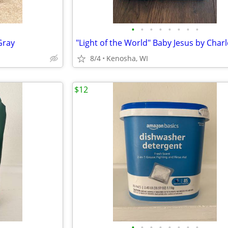
•
•
•
•
•
•
•
•
Gray
8/4
Kenosha, WI
$12
•
•
•
•
•
•
•
•