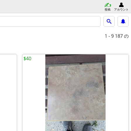
投稿
アカウント
1 - 9
187 の
$40