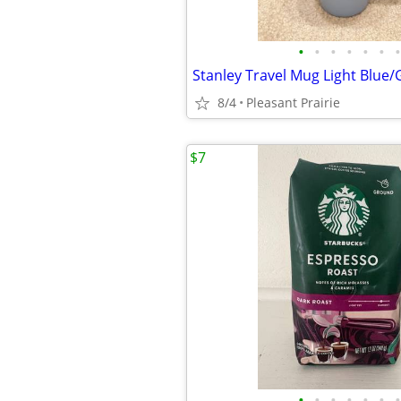
•
•
•
•
•
•
•
Stanley Travel Mug Light Blue/
8/4
Pleasant Prairie
$7
•
•
•
•
•
•
•