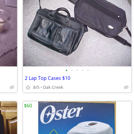
•
•
•
•
•
2 Lap Top Cases $10
8/5
Oak Creek
$60