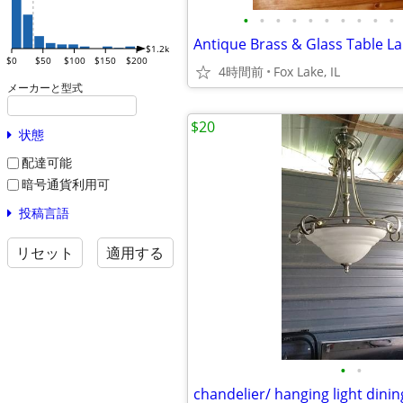
•
•
•
•
•
•
•
•
•
•
$1.2k
$0
$50
$100
$150
$200
4時間前
Fox Lake, IL
メーカーと型式
$20
状態
配達可能
暗号通貨利用可
投稿言語
リセット
適用する
•
•
chandelier/ hanging light dining