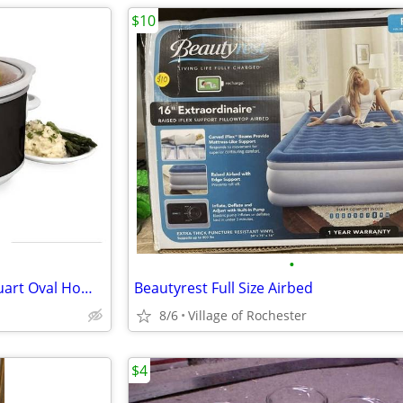
$10
•
** Slow Cooker ** NEW ** 6 Quart Oval Home craft Crock Pot
Beautyrest Full Size Airbed
8/6
Village of Rochester
$4