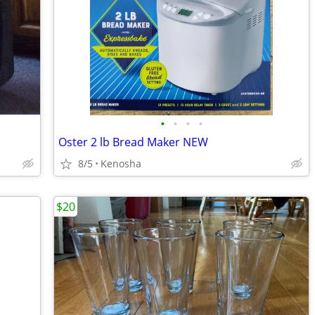
•
•
•
•
Oster 2 lb Bread Maker NEW
8/5
Kenosha
$20