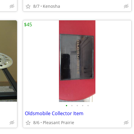
8/7
Kenosha
$45
•
•
•
•
•
Oldsmobile Collector Item
8/6
Pleasant Prairie