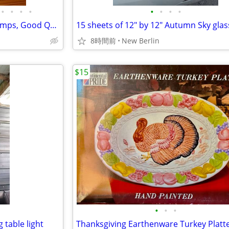
•
•
•
•
•
•
•
•
Antique Brass & Glass Table Lamps, Good Quality!
8時間前
New Berlin
$15
•
•
•
 table light
Thanksgiving Earthenware Turkey Platt