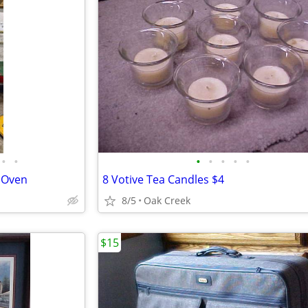
•
•
•
•
•
•
•
 Oven
8 Votive Tea Candles $4
8/5
Oak Creek
$15