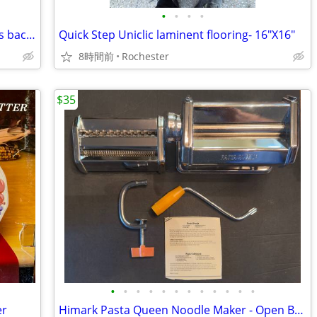
•
•
•
•
15 sheets of 12" by 12" Autumn Sky glass back splash tiles - NEW
Quick Step Uniclic laminent flooring- 16"X16"
8時間前
Rochester
$35
•
•
•
•
•
•
•
•
•
•
•
•
er
Himark Pasta Queen Noodle Maker - Open Box (Never Used!)