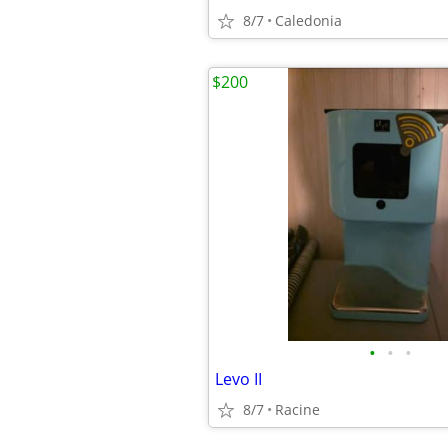
8/7
Caledonia
$200
•
•
•
Levo II
8/7
Racine