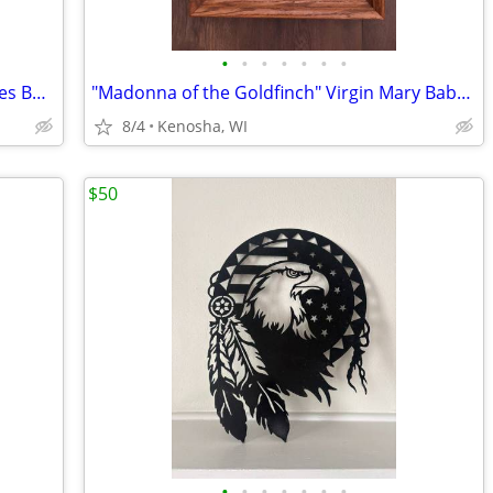
•
•
•
•
•
•
•
"Light of the World" Baby Jesus by Charles Bosseron Chambers
"Madonna of the Goldfinch" Virgin Mary Baby Jesus John the Baptist
8/4
Kenosha, WI
$50
•
•
•
•
•
•
•