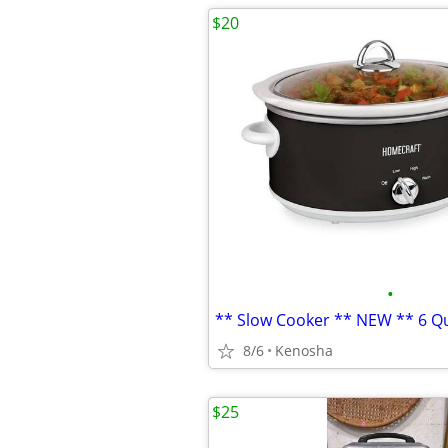
$20
•
8/6
Kenosha
$25