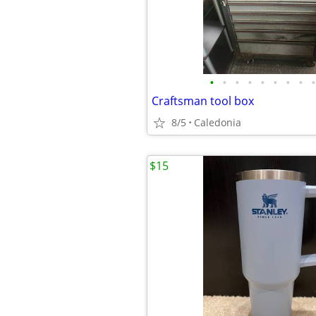
•
•
•
•
•
•
•
•
•
Craftsman tool box
8/5
Caledonia
$15