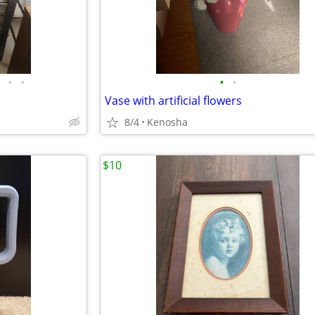
•
•
•
•
Vase with artificial flowers
8/4
Kenosha
$10