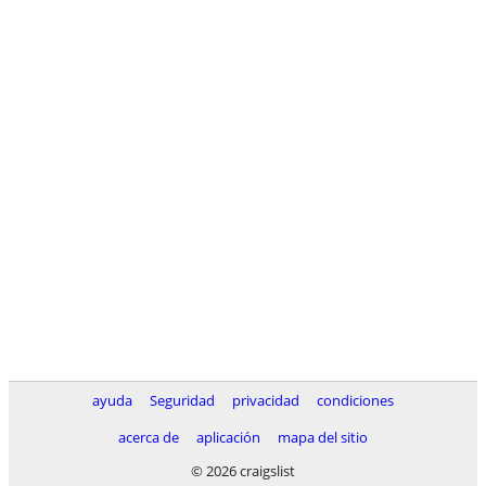
ayuda
Seguridad
privacidad
condiciones
acerca de
aplicación
mapa del sitio
© 2026 craigslist